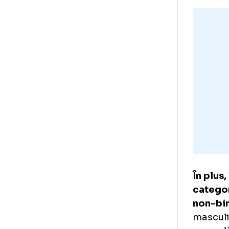
Riy
pes
obț