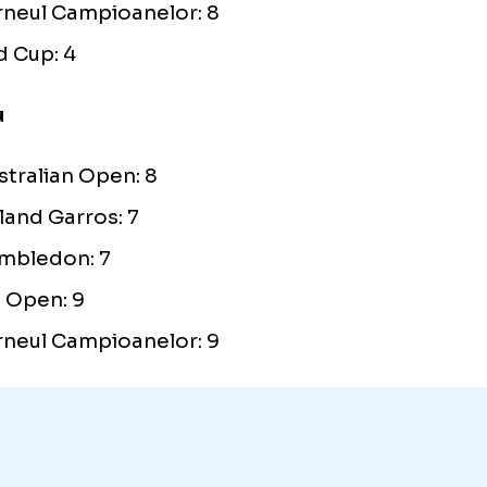
simplu
Australian Open: 3
Roland Garros: 2
Wimbledon: 9
US Open: 4
Turneul Campioanelor: 8
Fed Cup: 4
dublu
Australian Open: 8