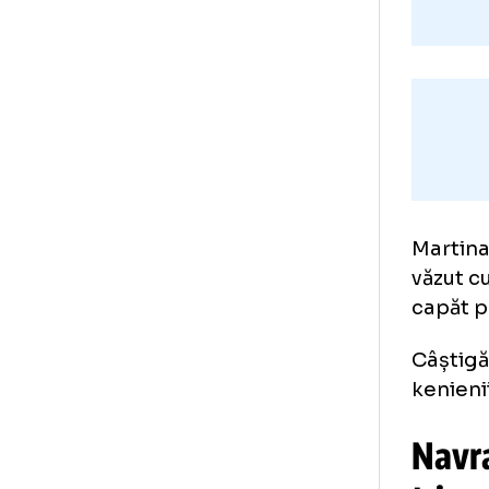
Mar
văz
cap