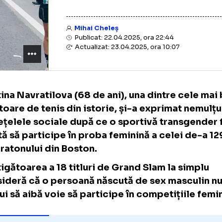
Mihai Cheleș
Publicat: 22.04.2025, ora 22:44
Actualizat: 23.04.2025, ora 10:07
Martina Navratilova (68 de ani), una dintre
jucătoare de tenis din istorie, și-a exprim
pe rețelele sociale după ce o sportivă tra
lăsată să participe în proba feminină a celei
a Maratonului din Boston.
Câștigătoarea a 18 titluri de Grand Slam la 
consideră că o persoană născută de sex mas