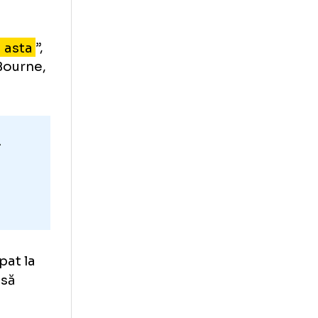
lină, au fost
(28 de ani)
rbat știe că
e acord cu asta
”,
lui Beth Bourne,
re for it.
5