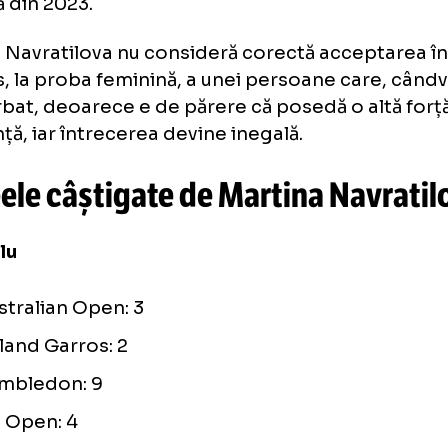
plus, la această ediție de la Boston, a mai fo
egorie, pe lângă cea feminină și cea mascul
-binarilor.
Adică sportivi care nu se identifi
culin, nici cu genul masculin. Nu este prima
egulă din 2023.
tina Navratilova nu consideră corectă acce
curs, la proba feminină, a unei persoane car
t bărbat, deoarece e de părere că posedă o al
istență, iar întrecerea devine inegală.
ofeele câștigate de Martina Na