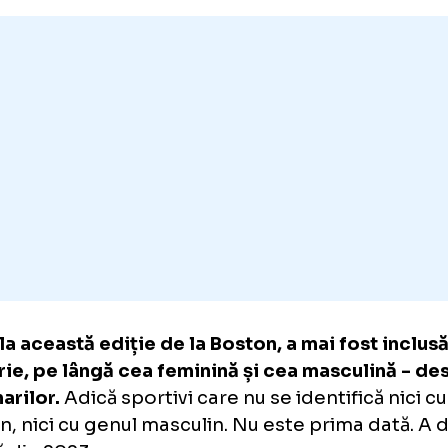
a Suising, născută Robert Chien Hwa Young, a
te 338 de curse feminine, din 2009 încoace,
ină medalii în peste 140 de concursuri.