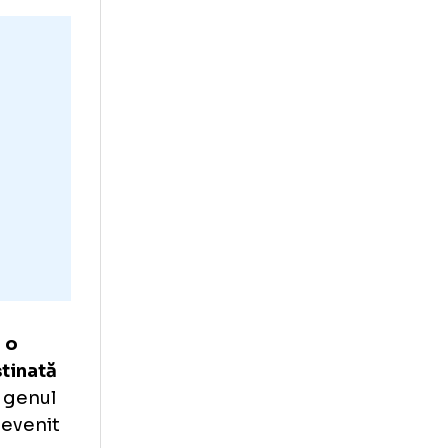
 participat la
 reușind să