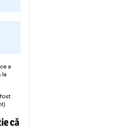
iile feminine.
te
ți, după ce a
er, a dus la