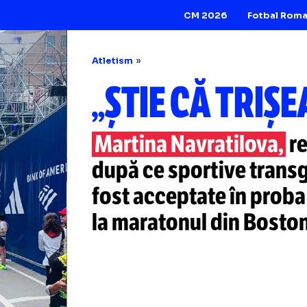
CM 2026
Atletism
„ȘTIE CĂ T
Martina Navratil
după ce sportive
fost acceptate în
la maratonul din