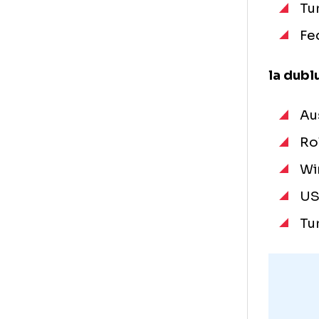
La 
la 