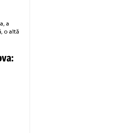
st inclusă o
ină - destinată
că nici cu genul
 dată. A devenit
ptarea în
e, cândva, a
tă forță, o altă
vratilova: