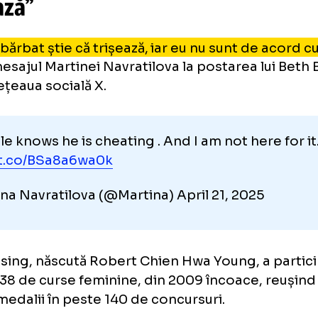
tigătorii celor două probe, feminină și mascu
ienii Sharon Lokedi (31 de ani) și John Korir 
vratilova, revoltată: „Acest bă
ișează”
est bărbat știe că trișează, iar eu nu sunt d
ost mesajul Martinei Navratilova la postarea 
pe rețeaua socială X.
s male knows he is cheating . And I am not he
ps://t.co/BSa8a6wa0k
artina Navratilova (@Martina)
April 21, 202