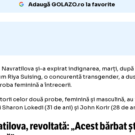
trebui să aibă voie să participe în competiț
Adaugă GOLAZO.ro la favori
tina Navratilova și-a expirat indignarea, mar
ut cum Riya Suising, o concurentă transgend
ăt proba feminină a întrecerii.