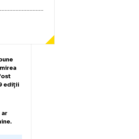
 cele mai bune
at nemulțumirea
nsgender fost
 de-a 129 ediții
simplu
culin nu ar