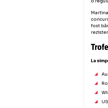
În 
cat
non
mas
o r
Mar
con
fos
rez
Tr