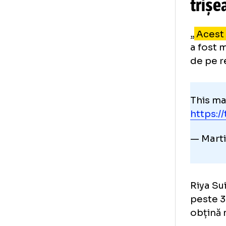
Câș
ken
Na
tr
„
Ac
a f
de 
Thi
htt
— M