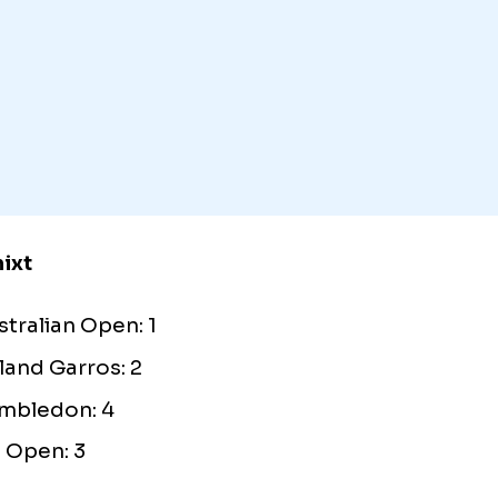
Roland Garros: 7
Wimbledon: 7
US Open: 9
Turneul Campioanelor: 9