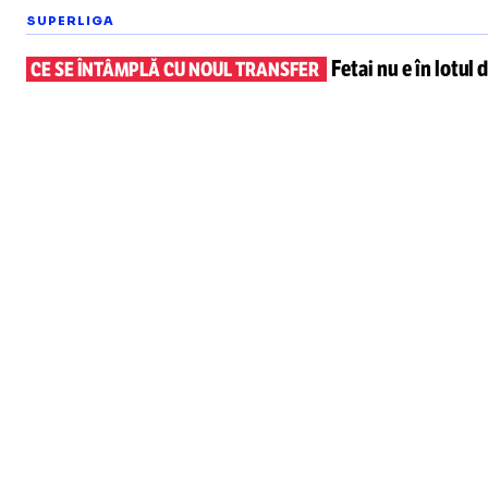
SUPERLIGA
Fetai nu e în lotul
d
CE SE ÎNTÂMPLĂ CU NOUL TRANSFER