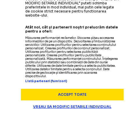
MODIFIC SETARILE INDIVIDUAL” puteti schimba
preferintele in mod individual, mai putin cele legate
de cookie strict necesare pentru functionarea
website-ului.
Atât noi, cât și partenerii noștri prelucrăm datele
pentru a oferi:
Măsurarea performanței reclamelor. Stocarea și/sau accesarea
informațiilor de pe un dispozitiv. Dezvoltarea și îmbunătățirea
serviciilor. Utilizarea profilurilor pentru selectarea conținutului
personalizat. Crearea profilurilor de conținut personalizat.
Utilizarea profilurilor pentru selectarea publicității
personalizate. Crearea profilurilor pentru publicitate
personalizată. Măsurarea performanței conținutului. Înțelegerea
publicului prin statistici sau combinații de date din surse
diferite. Utilizarea de date limitate pentru a selecta publicitatea.
Utilizarea datelor limitate pentru a selecta conținutul. Date
precise de geolocație și identificarea prin scanarea
dispozitivului.
Listă parteneri (furnizori)
ACCEPT TOATE
VREAU SA MODIFIC SETARILE INDIVIDUAL