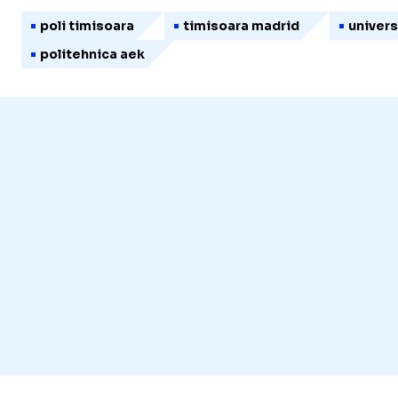
poli timisoara
timisoara madrid
univers
politehnica aek