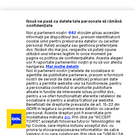
Nouă ne pasă ca datele tale personale să rămână
confidențiale
Noi și partenerii noștri
682
stocăm și/sau accesăm
informații pe dispozitivul dvs., precum identificatorii
cookie unici pentru prelucrarea datelor cu caracter
personal. Puteți accepta sau gestiona preferințele
dvs. făcând clic mai jos, respectiv vă puteți opune
utilizării unui interes legitim în orice moment pe
pagina cu politica de confidențialitate. Aceste alegeri
vor fi raportate partenerilor noștri și nu vă vor afecta
navigarea.
Mai multe detalii
Noi si partenerii nostri (retelele de socializare si
agentiile de publicitate partenere, precum si furnizorii
nostri de servicii de date analitice) prelucram date
pentru a permite website-ului sa functioneze, pentru
a personaliza continutul si anunturile publicitare
afisate in functie de interesele si/sau profilul dvs.,
pentru a va oferi functionalitati aferente retelelor de
socializare si pentru a analiza traficul pe website.
Beneficiati de drepturile prevazute de art. 15-22 din
GDPR in legatura cu prelucrarea datelor cu caracter
personal. Aceste drepturi pot fi exercitate prin
modalitatea indicata
aici
. Prin click pe “ACCEPT
TOATE”, acceptati folosirea tuturor Tehnologiilor de
tip Cookie, care implica inclusiv acceptul dvs. cu
privire la stocarea/accesarea informatiilor de catre
Vendor-ii cu care colaboram. Prin click pe “VREAU SA