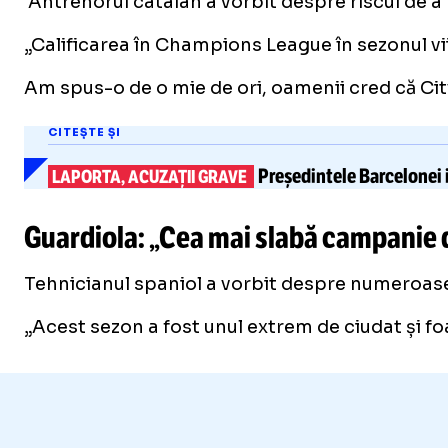
Antrenorul catalan a vorbit despre riscul de a 
„Calificarea în Champions League în sezonul vii
Am spus-o de o mie de ori, oamenii cred că City 
CITEȘTE ȘI
Președintele Barcelonei i
LAPORTA, ACUZAȚII GRAVE
Guardiola: „Cea mai slabă campanie d
Tehnicianul spaniol a vorbit despre numeroase
„Acest sezon a fost unul extrem de ciudat și foar