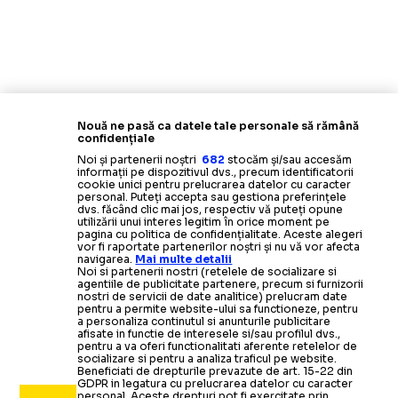
Nouă ne pasă ca datele tale personale să rămână
confidențiale
Noi și partenerii noștri
682
stocăm și/sau accesăm
informații pe dispozitivul dvs., precum identificatorii
cookie unici pentru prelucrarea datelor cu caracter
personal. Puteți accepta sau gestiona preferințele
dvs. făcând clic mai jos, respectiv vă puteți opune
utilizării unui interes legitim în orice moment pe
pagina cu politica de confidențialitate. Aceste alegeri
vor fi raportate partenerilor noștri și nu vă vor afecta
navigarea.
Mai multe detalii
Noi si partenerii nostri (retelele de socializare si
agentiile de publicitate partenere, precum si furnizorii
nostri de servicii de date analitice) prelucram date
pentru a permite website-ului sa functioneze, pentru
a personaliza continutul si anunturile publicitare
afisate in functie de interesele si/sau profilul dvs.,
pentru a va oferi functionalitati aferente retelelor de
socializare si pentru a analiza traficul pe website.
Beneficiati de drepturile prevazute de art. 15-22 din
GDPR in legatura cu prelucrarea datelor cu caracter
personal. Aceste drepturi pot fi exercitate prin