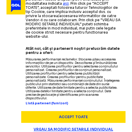
modalitatea indicata
aici
. Prin click pe “ACCEPT
TOATE”, acceptati folosirea tuturor Tehnologiilor de
tip Cookie, care implica inclusiv acceptul dvs. cu
privire la stocarea/accesarea informatiilor de catre
Vendor-ii cu care colaboram. Prin click pe “VREAU SA
MODIFIC SETARILE INDIVIDUAL” puteti schimba
preferintele in mod individual, mai putin cele legate
de cookie strict necesare pentru functionarea
website-ului.
Atât noi, cât și partenerii noștri prelucrăm datele
pentru a oferi:
Măsurarea performanței reclamelor. Stocarea și/sau accesarea
informațiilor de pe un dispozitiv. Dezvoltarea și îmbunătățirea
serviciilor. Utilizarea profilurilor pentru selectarea conținutului
personalizat. Crearea profilurilor de conținut personalizat.
Utilizarea profilurilor pentru selectarea publicității
personalizate. Crearea profilurilor pentru publicitate
personalizată. Măsurarea performanței conținutului. Înțelegerea
publicului prin statistici sau combinații de date din surse
diferite. Utilizarea de date limitate pentru a selecta publicitatea.
Utilizarea datelor limitate pentru a selecta conținutul. Date
precise de geolocație și identificarea prin scanarea
dispozitivului.
Listă parteneri (furnizori)
ACCEPT TOATE
VREAU SA MODIFIC SETARILE INDIVIDUAL