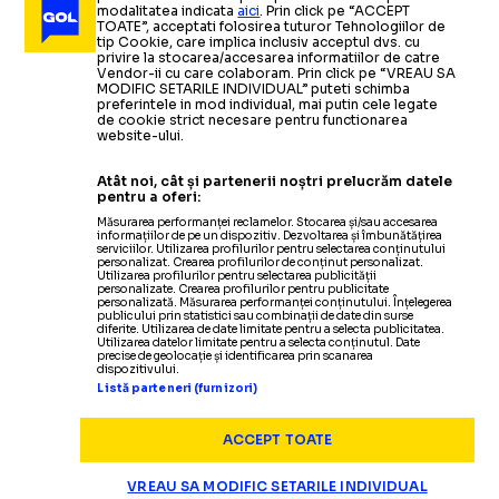
modalitatea indicata
aici
. Prin click pe “ACCEPT
TOATE”, acceptati folosirea tuturor Tehnologiilor de
tip Cookie, care implica inclusiv acceptul dvs. cu
privire la stocarea/accesarea informatiilor de catre
Vendor-ii cu care colaboram. Prin click pe “VREAU SA
MODIFIC SETARILE INDIVIDUAL” puteti schimba
preferintele in mod individual, mai putin cele legate
de cookie strict necesare pentru functionarea
website-ului.
Atât noi, cât și partenerii noștri prelucrăm datele
pentru a oferi:
Măsurarea performanței reclamelor. Stocarea și/sau accesarea
informațiilor de pe un dispozitiv. Dezvoltarea și îmbunătățirea
serviciilor. Utilizarea profilurilor pentru selectarea conținutului
personalizat. Crearea profilurilor de conținut personalizat.
Utilizarea profilurilor pentru selectarea publicității
personalizate. Crearea profilurilor pentru publicitate
personalizată. Măsurarea performanței conținutului. Înțelegerea
publicului prin statistici sau combinații de date din surse
diferite. Utilizarea de date limitate pentru a selecta publicitatea.
Utilizarea datelor limitate pentru a selecta conținutul. Date
precise de geolocație și identificarea prin scanarea
dispozitivului.
Listă parteneri (furnizori)
ACCEPT TOATE
VREAU SA MODIFIC SETARILE INDIVIDUAL