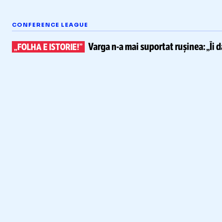
CONFERENCE LEAGUE
Varga
n-a
mai suportat rușinea:
„Îi 
„FOLHA E ISTORIE!”