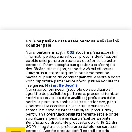
Nouă ne pasă ca datele tale personale să rămână
confidențiale
Noi și partenerii noștri
682
stocăm și/sau accesăm
informații pe dispozitivul dvs., precum identificatorii
cookie unici pentru prelucrarea datelor cu caracter
personal. Puteți accepta sau gestiona preferințele
dvs. făcând clic mai jos, respectiv vă puteți opune
utilizării unui interes legitim în orice moment pe
pagina cu politica de confidențialitate. Aceste alegeri
vor fi raportate partenerilor noștri și nu vă vor afecta
navigarea.
Mai multe detalii
Noi si partenerii nostri (retelele de socializare si
agentiile de publicitate partenere, precum si furnizorii
nostri de servicii de date analitice) prelucram date
pentru a permite website-ului sa functioneze, pentru
a personaliza continutul si anunturile publicitare
afisate in functie de interesele si/sau profilul dvs.,
pentru a va oferi functionalitati aferente retelelor de
socializare si pentru a analiza traficul pe website.
Beneficiati de drepturile prevazute de art. 15-22 din
GDPR in legatura cu prelucrarea datelor cu caracter
personal. Aceste drepturi pot fi exercitate prin