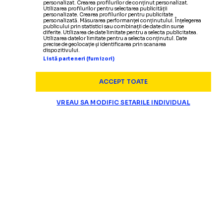
personalizat. Crearea profilurilor de conținut personalizat.
Utilizarea profilurilor pentru selectarea publicității
personalizate. Crearea profilurilor pentru publicitate
personalizată. Măsurarea performanței conținutului. Înțelegerea
publicului prin statistici sau combinații de date din surse
diferite. Utilizarea de date limitate pentru a selecta publicitatea.
Utilizarea datelor limitate pentru a selecta conținutul. Date
precise de geolocație și identificarea prin scanarea
dispozitivului.
Listă parteneri (furnizori)
ACCEPT TOATE
VREAU SA MODIFIC SETARILE INDIVIDUAL
SUPERLIGA