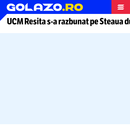
Arhiva
UCM Resita
s-a
razbunat pe Steaua d