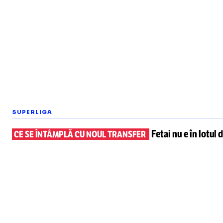
SUPERLIGA
Fetai nu e în lotul
d
CE SE ÎNTÂMPLĂ CU NOUL TRANSFER