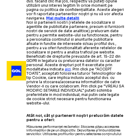
dvs. făcând clic mai jos, respectiv vă puteți opune
utilizării unui interes legitim în orice moment pe
pagina cu politica de confidențialitate. Aceste alegeri
vor fi raportate partenerilor noștri și nu vă vor afecta
navigarea.
Mai multe detalii
Noi si partenerii nostri (retelele de socializare si
agentiile de publicitate partenere, precum si furnizorii
nostri de servicii de date analitice) prelucram date
pentru a permite website-ului sa functioneze, pentru
a personaliza continutul si anunturile publicitare
afisate in functie de interesele si/sau profilul dvs.,
pentru a va oferi functionalitati aferente retelelor de
socializare si pentru a analiza traficul pe website.
Beneficiati de drepturile prevazute de art. 15-22 din
GDPR in legatura cu prelucrarea datelor cu caracter
personal. Aceste drepturi pot fi exercitate prin
modalitatea indicata
aici
. Prin click pe “ACCEPT
TOATE”, acceptati folosirea tuturor Tehnologiilor de
tip Cookie, care implica inclusiv acceptul dvs. cu
privire la stocarea/accesarea informatiilor de catre
Vendor-ii cu care colaboram. Prin click pe “VREAU SA
MODIFIC SETARILE INDIVIDUAL” puteti schimba
preferintele in mod individual, mai putin cele legate
de cookie strict necesare pentru functionarea
website-ului.
Atât noi, cât și partenerii noștri prelucrăm datele
pentru a oferi:
Măsurarea performanței reclamelor. Stocarea și/sau accesarea
informațiilor de pe un dispozitiv. Dezvoltarea și îmbunătățirea
serviciilor. Utilizarea profilurilor pentru selectarea conținutului