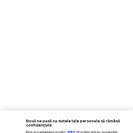
Nouă ne pasă ca datele tale personale să rămână
confidențiale
Noi și partenerii noștri
682
stocăm și/sau accesăm