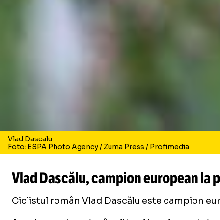
Vlad Dascalu
Foto: ESPA Photo Agency / Zuma Press / Profimedia
Vlad Dascălu, campion european la 
Ciclistul român Vlad Dascălu este campion eur