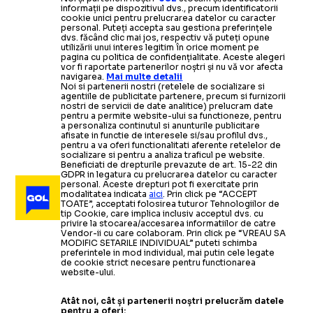
informații pe dispozitivul dvs., precum identificatorii
cookie unici pentru prelucrarea datelor cu caracter
personal. Puteți accepta sau gestiona preferințele
dvs. făcând clic mai jos, respectiv vă puteți opune
utilizării unui interes legitim în orice moment pe
pagina cu politica de confidențialitate. Aceste alegeri
vor fi raportate partenerilor noștri și nu vă vor afecta
navigarea.
Mai multe detalii
Noi si partenerii nostri (retelele de socializare si
agentiile de publicitate partenere, precum si furnizorii
nostri de servicii de date analitice) prelucram date
pentru a permite website-ului sa functioneze, pentru
a personaliza continutul si anunturile publicitare
afisate in functie de interesele si/sau profilul dvs.,
pentru a va oferi functionalitati aferente retelelor de
socializare si pentru a analiza traficul pe website.
Beneficiati de drepturile prevazute de art. 15-22 din
GDPR in legatura cu prelucrarea datelor cu caracter
personal. Aceste drepturi pot fi exercitate prin
modalitatea indicata
aici
. Prin click pe “ACCEPT
TOATE”, acceptati folosirea tuturor Tehnologiilor de
tip Cookie, care implica inclusiv acceptul dvs. cu
privire la stocarea/accesarea informatiilor de catre
Vendor-ii cu care colaboram. Prin click pe “VREAU SA
MODIFIC SETARILE INDIVIDUAL” puteti schimba
preferintele in mod individual, mai putin cele legate
de cookie strict necesare pentru functionarea
website-ului.
Atât noi, cât și partenerii noștri prelucrăm datele
pentru a oferi: