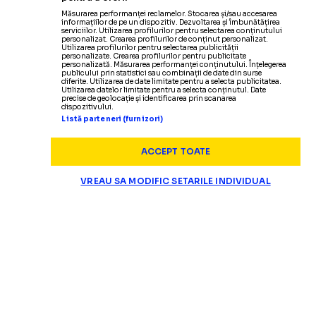
Măsurarea performanței reclamelor. Stocarea și/sau accesarea
informațiilor de pe un dispozitiv. Dezvoltarea și îmbunătățirea
serviciilor. Utilizarea profilurilor pentru selectarea conținutului
personalizat. Crearea profilurilor de conținut personalizat.
Utilizarea profilurilor pentru selectarea publicității
personalizate. Crearea profilurilor pentru publicitate
personalizată. Măsurarea performanței conținutului. Înțelegerea
publicului prin statistici sau combinații de date din surse
diferite. Utilizarea de date limitate pentru a selecta publicitatea.
Utilizarea datelor limitate pentru a selecta conținutul. Date
precise de geolocație și identificarea prin scanarea
dispozitivului.
Listă parteneri (furnizori)
ACCEPT TOATE
VREAU SA MODIFIC SETARILE INDIVIDUAL