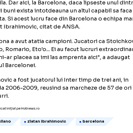
rca este o echipa mare, dar Inter nu. La Inte
balisti care ar putea schimba un meci. Cand 
atorii mari nu era in forma maxima, partida
dificila. Dar aici, la Barcelona, daca lipseste 
atorii buni exista intotdeauna un altul capabi
erenta. Si acest lucru face din Barcelona o e
larat Ibrahimovic, citat de ANSA.
rcelona a avut atatia campioni. Jucatori ca 
aldo, Romario, Eto'o... Ei au facut lucruri ext
mie mi-ar placea sa imi las amprenta aici", a
atorul Barcelonei.
ahimovic a fost jucatorul lui Inter timp de trei
ioada 2006-2009, reusind sa marcheze de 5
azzurri
.