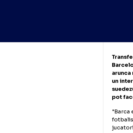
Tra
Bar
aru
un 
sue
pot