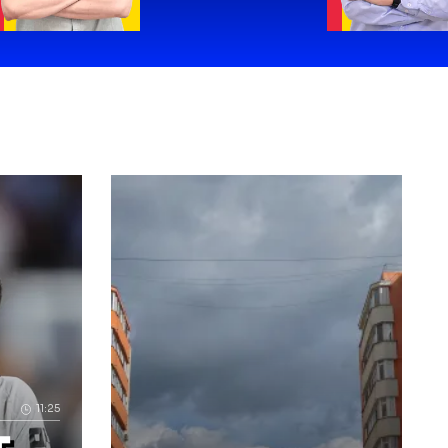
Cristian Geambașu: Continuă rușinea!
m:
Cu drag,
despre lachei