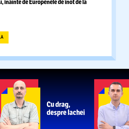
anunțat
că-l
vrea înapoi:
„Vreau să știu situația
VIDEO.
FRF a informat forul
 DAT PE MÂNA UEFA
apajul sexist al fostului portar român.
Cum a
fie observator la Tiraspol
Mesajul lui
David Popovici
RBE UN PIC SÂNGELE”
rtivii ruși,
înainte de Europenele de înot de la
A PRINCIPALĂ