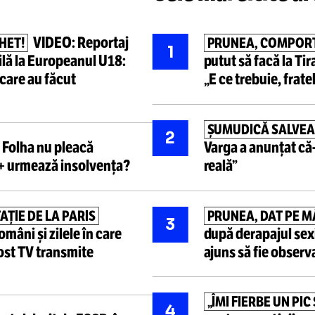
Cele mai ci
VIDEO:
Reportaj
BASCHET!
PRUNEA
1
edibilă la Europeanul U18:
putut să 
agini care au făcut
„E ce treb
ȘUMUDIC
2