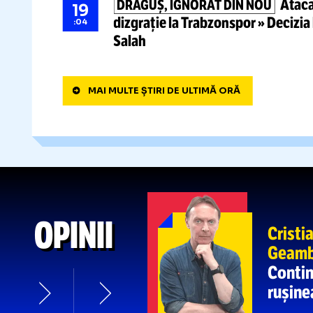
VARGA NU A IERTAT NIMIC LA 
18
singur! Primii
3 jucători dați 
:47
CAMPIONATELE EUROPENE DE 
18
Programul complet al sportivil
:59
concurează David Popovici +
competiția
A
DRĂGUȘ, IGNORAT DIN NOU
19
dizgrație la Trabzonspor
» Decizia luată în cazul starului
:04
Salah
MAI MULTE ȘTIRI DE ULTIMĂ ORĂ