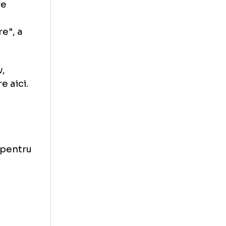
r nu sunt
unul dintre
 devenea extrem
unul dintre
l sa faca
chipa mare", a
Stoichkov,
raordinare aici.
 adaugat
 ani, in
7 de ori pentru