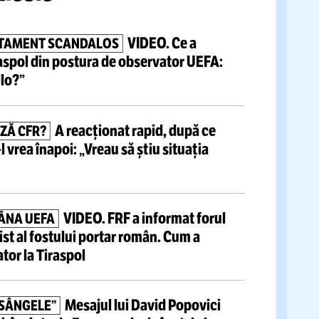
tite articole
VIDEO.
Ce a
, COMPORTAMENT SCANDALOS
facă la Tiraspol din postura de
observator UEFA:
uie, fratello?”
A reacționat rapid, după ce
Ă SALVEAZĂ CFR?