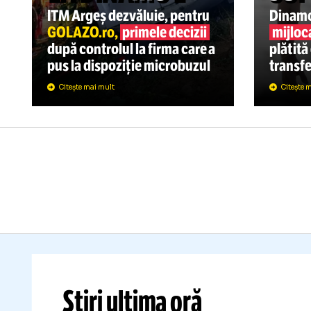
SU
„
DIVERSE
15:21
TRAGEDIA DE
N
LA DINAMO 2
S
ITM Argeș dezvăluie, pentru
Di
GOLAZO.ro,
primele decizii
mi
după controlul la firma care a
pl
pus la dispoziție microbuzul
tr
Citește mai mult