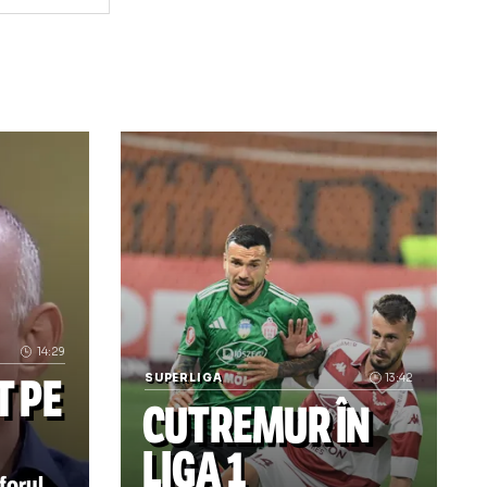
TM Argeș dezvăluie, pentru GOLAZO.ro, primele decizii dup
„E peste nivelul Superligii” Dinamo, ac