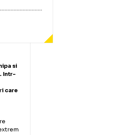
r de la
i noua echipa si
e Milano. Intr-
catalan,
nt jucatori care