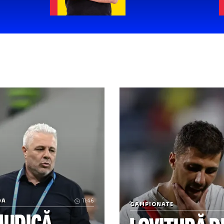
istian
Radu Nau
eambașu:
Ciorba
ntinuă
noastră
șinea!