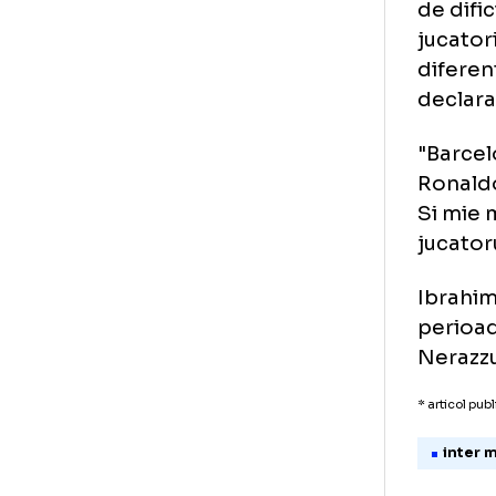
"Ba
fot
juc
de 
juc
dif
dec
"Ba
Ron
Si 
juc
Ibr
per
Ner