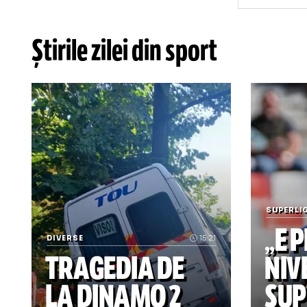
* art
i
Știrile zilei din sport