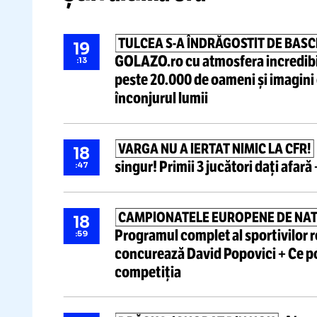
Știri ultima oră
TULCEA
S-A
ÎNDRĂGOSTIT DE 
19
GOLAZO.ro cu atmosfera incr
:13
peste 20.000 de oameni
și im
înconjurul lumii