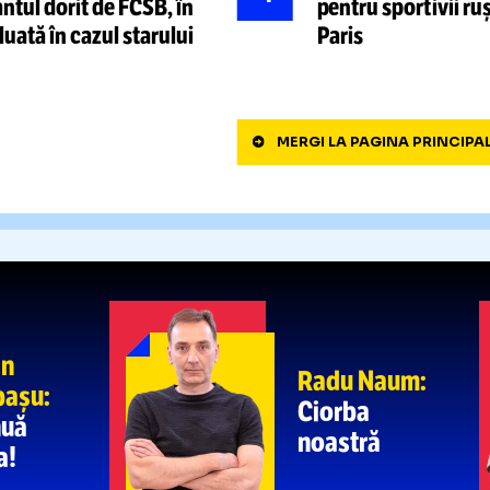
Folha nu pleacă
Varga a 
CFR!
afară
+ urmează insolvența?
reală”
NATAȚIE DE LA PARIS
PRUNEA,
3
or români și zilele în care
după
der
Ce post TV transmite
ajuns să 
„ÎMI FIE
4
tacantul dorit de FCSB,
în
pentru spo
Paris
MERGI LA PAGIN