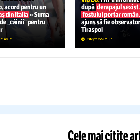
PERLIGA
15:29
CONFERENCE LE
E PESTE
PRUNEA
IVELUL
MÂNA 
UPERLIGII”
VIDEO.
FRF a
namo, acord pentru un
după
derapaj
jlocaș din Italia
» Suma
fostului por
ătită de „câinii” pentru
ajuns să fie 
ansfer
Tiraspol
Citește mai mult
Citește mai mult