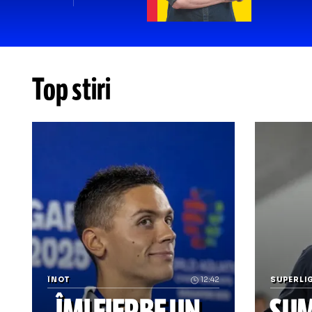
OPINII
Cr
G
Co
ru