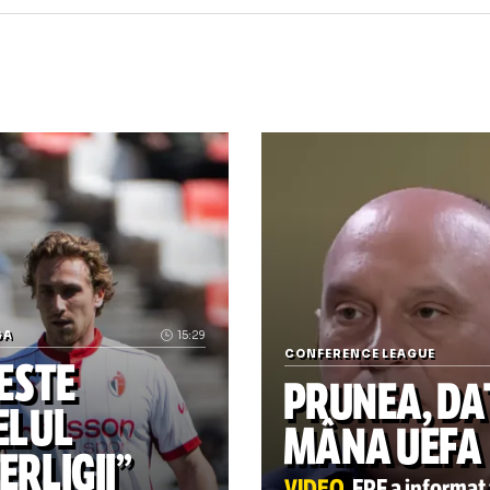
icol publicat inițial pe Hotnews.ro
nter milano
zlatan ibrahimovic
barcelona
Tragedia de la Dinamo 2 I