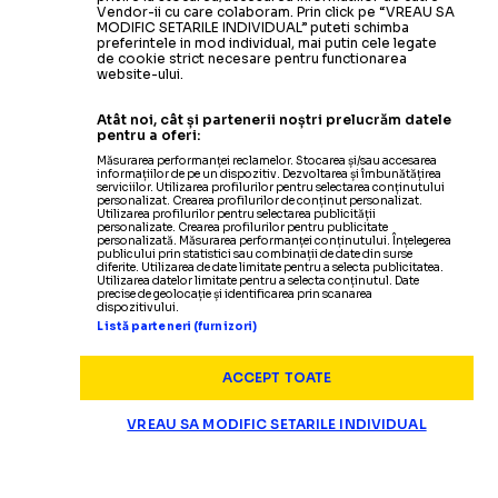
Vendor-ii cu care colaboram. Prin click pe “VREAU SA
MODIFIC SETARILE INDIVIDUAL” puteti schimba
preferintele in mod individual, mai putin cele legate
de cookie strict necesare pentru functionarea
website-ului.
Atât noi, cât și partenerii noștri prelucrăm datele
pentru a oferi:
Măsurarea performanței reclamelor. Stocarea și/sau accesarea
informațiilor de pe un dispozitiv. Dezvoltarea și îmbunătățirea
serviciilor. Utilizarea profilurilor pentru selectarea conținutului
personalizat. Crearea profilurilor de conținut personalizat.
Utilizarea profilurilor pentru selectarea publicității
personalizate. Crearea profilurilor pentru publicitate
personalizată. Măsurarea performanței conținutului. Înțelegerea
publicului prin statistici sau combinații de date din surse
diferite. Utilizarea de date limitate pentru a selecta publicitatea.
Utilizarea datelor limitate pentru a selecta conținutul. Date
precise de geolocație și identificarea prin scanarea
dispozitivului.
Listă parteneri (furnizori)
ACCEPT TOATE
VREAU SA MODIFIC SETARILE INDIVIDUAL