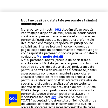
Nouă ne pasă ca datele tale personale să rămână
confidențiale
Noi și partenerii noștri
682
stocăm și/sau accesăm
informații pe dispozitivul dvs., precum identificatorii
cookie unici pentru prelucrarea datelor cu caracter
personal. Puteți accepta sau gestiona preferințele
dvs. făcând clic mai jos, respectiv vă puteți opune
utilizării unui interes legitim în orice moment pe
pagina cu politica de confidențialitate. Aceste alegeri
vor fi raportate partenerilor noștri și nu vă vor afecta
navigarea.
Mai multe detalii
Noi si partenerii nostri (retelele de socializare si
agentiile de publicitate partenere, precum si furnizorii
nostri de servicii de date analitice) prelucram date
pentru a permite website-ului sa functioneze, pentru
a personaliza continutul si anunturile publicitare
afisate in functie de interesele si/sau profilul dvs.,
pentru a va oferi functionalitati aferente retelelor de
socializare si pentru a analiza traficul pe website.
Beneficiati de drepturile prevazute de art. 15-22 din
GDPR in legatura cu prelucrarea datelor cu caracter
personal. Aceste drepturi pot fi exercitate prin
modalitatea indicata
aici
. Prin click pe “ACCEPT
TOATE”, acceptati folosirea tuturor Tehnologiilor de
tip Cookie, care implica inclusiv acceptul dvs. cu
privire la stocarea/accesarea informatiilor de catre