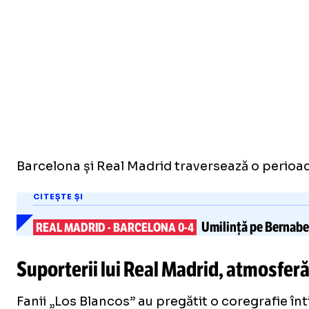
Barcelona și Real Madrid traversează o perioad
CITEȘTE ȘI
Umilință pe Bernabeu
REAL MADRID
-
BARCELONA 0-4
Suporterii lui Real Madrid, atmosfer
Fanii „Los Blancos” au pregătit o coregrafie în