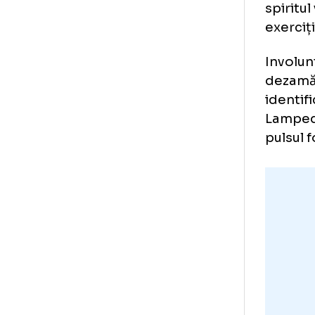
Nu 
deg
Din
est
spi
exe
Inv
dez
ide
Lam
pul