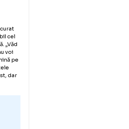
ua rachetele,
La
e anul trecut,
e crize, căzând
 de coxartroză
nețea! Și privind
 pus în scenă de
inal ale
uțin aer curat
la probabil cel
r în scenă. „Văd