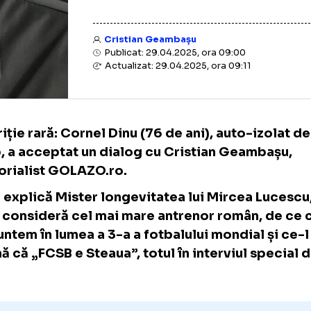
Cristian Geambașu
Publicat: 29.04.2025, ora 09:00
Actualizat: 29.04.2025, ora 09:11
Apariție rară: Cornel Dinu (76 de ani), auto
timp, a acceptat un dialog cu Cristian Gea
editorialist GOLAZO.ro.
Cum explică Mister longevitatea lui Mircea
cine consideră cel mai mare antrenor româ
că suntem în lumea a 3-a a fotbalului mondia
spună că „FCSB e Steaua”, totul în interviul