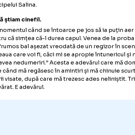
imediat după ce s-a retras se trezea că își l
ieșea din casă și voia să plece la un turneu. 
dumneavoastră cum a fost?
Nu am avut așa ceva. În schimb, în septembri
de la niște somnifere prescrise am avut nișt
aproape fatal. Astfel, am și stat cu operația
vreo două luni în spital la Elias. E grea bătrâ
acum câteva zile “Ghepardul” lui Lampedusa
Visconti mi-au rămas în minte cuvintele din f
Principelui Salina.
Nu vă știam cinefil.
Era momentul când se întoarce pe jos să ia p
pentru că simțea că-l durea capul. Venea de 
mai frumos bal așezat vreodată de un regizo