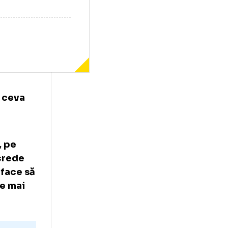
-izolat de ceva
mbașu,
 Lucescu, pe
n, de ce crede
l și ce-l face să
 special de mai