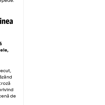
nie mistuitoare.
 Dinamo a jucat
adorm, spre
nereții. Iar
ile mele de
 felul. Începând
ăirile din somn
re foarte repede.
și imaginea
recentă că