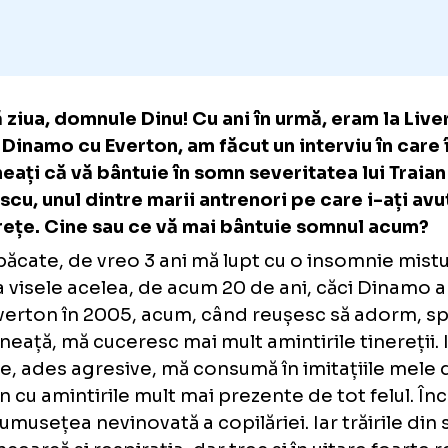
Bună ziua, domnule Dinu! Cu ani în urmă, era
juca Dinamo cu Everton, am făcut un interviu
spuneați că vă bântuie în somn severitatea l
Ionescu, unul dintre marii antrenori pe care i
tinerețe. Cine sau ce vă mai bântuie somnu