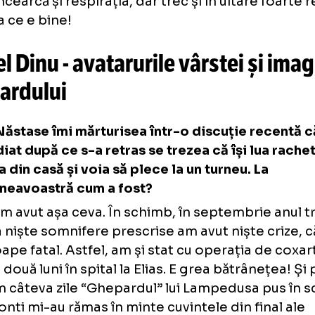
Din păcate, de vreo 3 ani mă lupt cu o insom
De la visele acelea, de acum 20 de ani, căci
cu Everton în 2005, acum, când reușesc să 
dimineață, mă cuceresc mai mult amintirile ti
visele, ades agresive, mă consumă în imitați
somn cu amintirile mult mai prezente de tot
cu frumusețea nevinovată a copilăriei. Iar tr
îmi încearcă și respirația, dar trec și în uita
Ceea ce e bine!
rnel Dinu - avatarurile vârstei 
epardului
Ilie Năstase îmi mărturisea într-o discuție 