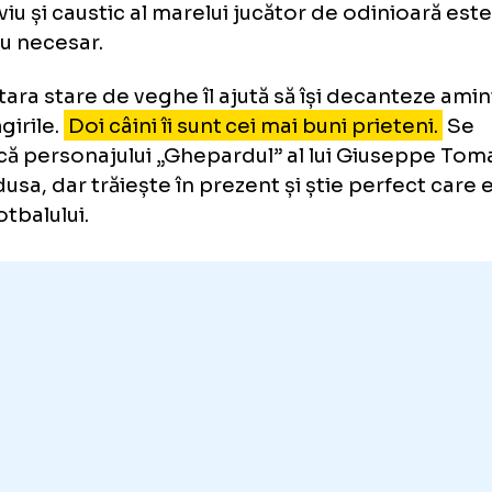
din cauză că nu ar mai fi un personaj interes
rabă o formă de autorecluziune.
colo de faptul că mai semnează editoriale în
e solicitat rar să își exprime părerile. Așa că 
ritul viu și caustic al marelui jucător de odin
rcițiu necesar.
oluntara stare de veghe îl ajută să își decant
amăgirile.
Doi câini îi sunt cei mai buni priet
ntifică personajului „Ghepardul” al lui Gius
pedusa, dar trăiește în prezent și știe perf
sul fotbalului.