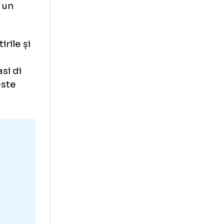
ant, ci este mai
 Fanatik, Dinu
reîntâlnirea cu
ioară este un
eze amintirile și
eni.
Se
eppe Tomasi di
ect care este