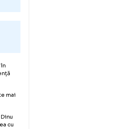
te
„Mister” în
ă o prezență