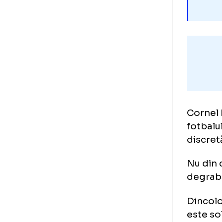
Cor
fot
dis