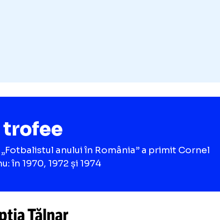
și steaua care voi fi, căci mi se apropie întune
mai avea nedumeriri.” Acesta e adevărul ca
mine când mă regăsesc în amintiri și mă chin
istorii visate, după care mă trezesc ades nelin
adevărat. E adevărul.