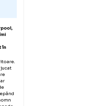
m la Liverpool,
 în care îmi
ui Traian
-ați avut în
l acum?