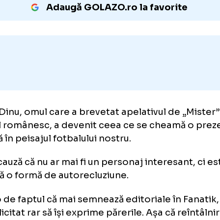
jos.
Adaugă GOLAZO.ro la favori
nel Dinu, omul care a brevetat apelativul de 
balul românesc, a devenit ceea ce se cheam
cretă în peisajul fotbalului nostru.