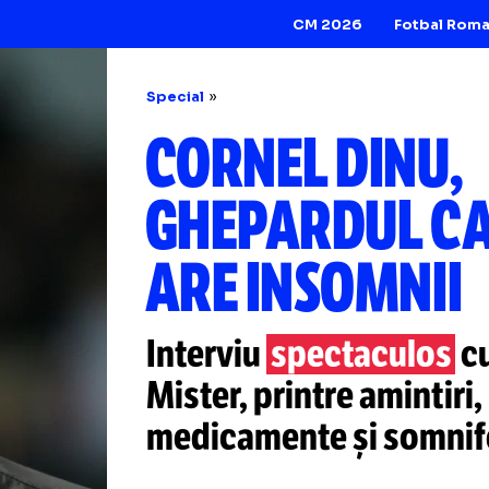
CM 2026
Special
CORNEL DI
GHEPARDU
ARE INSOM
Interviu
spectac
Mister, printre am
medicamente și 