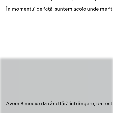
În momentul de față, suntem acolo unde merită
Avem 8 meciuri la rând fără înfrângere, dar es