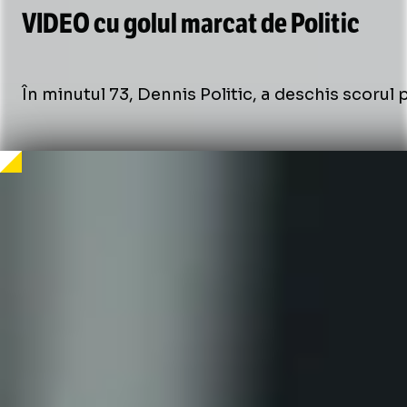
VIDEO cu golul marcat de Politic
/
Unmute
În minutul 73, Dennis Politic, a deschis scoru
Unmute
/
Unmute
Unmute