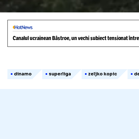
/
Unmute
Canalul ucrainean Bâstroe, un vechi subiect tensionat între
dinamo
superliga
zeljko kopic
de