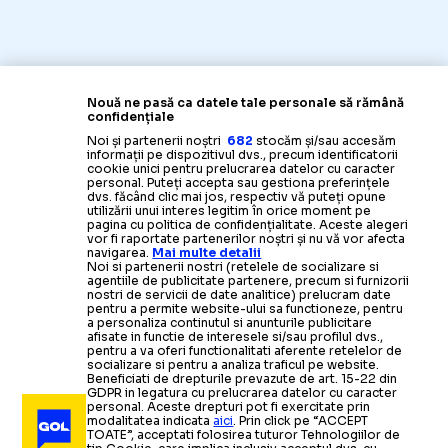
Nouă ne pasă ca datele tale personale să rămână
confidențiale
Noi și partenerii noștri
682
stocăm și/sau accesăm
informații pe dispozitivul dvs., precum identificatorii
cookie unici pentru prelucrarea datelor cu caracter
personal. Puteți accepta sau gestiona preferințele
dvs. făcând clic mai jos, respectiv vă puteți opune
utilizării unui interes legitim în orice moment pe
pagina cu politica de confidențialitate. Aceste alegeri
vor fi raportate partenerilor noștri și nu vă vor afecta
navigarea.
Mai multe detalii
Noi si partenerii nostri (retelele de socializare si
agentiile de publicitate partenere, precum si furnizorii
nostri de servicii de date analitice) prelucram date
pentru a permite website-ului sa functioneze, pentru
a personaliza continutul si anunturile publicitare
afisate in functie de interesele si/sau profilul dvs.,
pentru a va oferi functionalitati aferente retelelor de
socializare si pentru a analiza traficul pe website.
Beneficiati de drepturile prevazute de art. 15-22 din
GDPR in legatura cu prelucrarea datelor cu caracter
personal. Aceste drepturi pot fi exercitate prin
modalitatea indicata
aici
. Prin click pe “ACCEPT
TOATE”, acceptati folosirea tuturor Tehnologiilor de