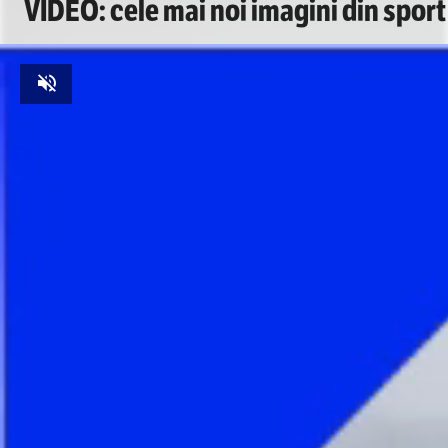
VIDEO: cele mai noi imagini din sport
Unmute