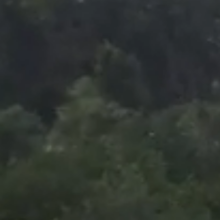
Foto
1
/
67
:
Dinamo - Poli Iași/ Foto: Raed Krishan - GOLAZO.r