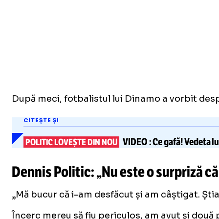
După meci, fotbalistul lui Dinamo a vorbit desp
CITEȘTE ȘI
VIDEO
: Ce gafă! Vedeta 
POLITIC LOVEȘTE DIN NOU
Dennis Politic: „Nu este o surpriză că
„Mă bucur că i-am desfăcut și am câștigat. Ști
Încerc mereu să fiu periculos, am avut și două