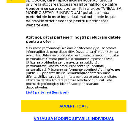
tip Cookie, care implica inclusiv acceptul dvs. cu
privire la stocarea/accesarea informatiilor de catre
Vendor-ii cu care colaboram. Prin click pe “VREAU SA
MODIFIC SETARILE INDIVIDUAL” puteti schimba
preferintele in mod individual, mai putin cele legate
de cookie strict necesare pentru functionarea
website-ului.
Atât noi, cât și partenerii noștri prelucrăm datele
pentru a oferi:
Măsurarea performanței reclamelor. Stocarea și/sau accesarea
informațiilor de pe un dispozitiv. Dezvoltarea și îmbunătățirea
serviciilor. Utilizarea profilurilor pentru selectarea conținutului
personalizat. Crearea profilurilor de conținut personalizat.
Utilizarea profilurilor pentru selectarea publicității
personalizate. Crearea profilurilor pentru publicitate
personalizată. Măsurarea performanței conținutului. Înțelegerea
publicului prin statistici sau combinații de date din surse
diferite. Utilizarea de date limitate pentru a selecta publicitatea.
Utilizarea datelor limitate pentru a selecta conținutul. Date
precise de geolocație și identificarea prin scanarea
dispozitivului.
Listă parteneri (furnizori)
ACCEPT TOATE
VREAU SA MODIFIC SETARILE INDIVIDUAL