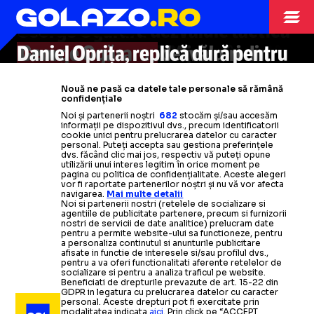
NECLINTIT
DE LA PSV”
INCERT
STEAUA
performanță de top la cel mai mare
dat pe o sumă infimă a fost
George Ogăraru dezvăluie tactica
turneu internațional: „Un mare
convocat la națională: „De asta îi
VIDEO.
pe care o va folosi Olăroiu în
Fostul jucător al lui Ajax
Daniel Oprița, replică dură pentru
George Ogăraru,
Ce au făcut în momentul în
dezvăluiri din
GEORGE OGARARU
câștig”
place lui Hagi”
care
reeditarea
analizează
interior: „O anormalitate ce se
Florin Talpan:
foștii jucători de la Steaua
UEFAntastică
parcursul românului:
„Când mă vede se
, Steaua
au
Nouă ne pasă ca datele tale personale să rămână
mers să salute galeria FCSB
– Rapid
„Toți se așteptau la altceva”
întâmplă la club”
ascunde”
Citește mai mult
Citește mai mult
confidențiale
Noi și partenerii noștri
682
stocăm și/sau accesăm
informații pe dispozitivul dvs., precum identificatorii
Citește mai mult
Citește mai mult
Citește mai mult
Citește mai mult
Citește mai mult
cookie unici pentru prelucrarea datelor cu caracter
personal. Puteți accepta sau gestiona preferințele
dvs. făcând clic mai jos, respectiv vă puteți opune
utilizării unui interes legitim în orice moment pe
pagina cu politica de confidențialitate. Aceste alegeri
vor fi raportate partenerilor noștri și nu vă vor afecta
navigarea.
Mai multe detalii
SUPERLIGA
20.09.2025
Noi si partenerii nostri (retelele de socializare si
agentiile de publicitate partenere, precum si furnizorii
nostri de servicii de date analitice) prelucram date
O fostă
„M-AU
ÎNTREBAT DE LOUIS MUNTEANU”
pentru a permite website-ului sa functioneze, pentru
câștigătoare de
Champions League
a vrut
să-l
a personaliza continutul si anunturile publicitare
afisate in functie de interesele si/sau profilul dvs.,
NATIONALA
20.06.2025
transfere pe atacantul de la CFR Cluj
pentru a va oferi functionalitati aferente retelelor de
REMARCAT DE
socializare si pentru a analiza traficul pe website.
LIGA 2
21.06.2025
Beneficiati de drepturile prevazute de art. 15-22 din
GDPR in legatura cu prelucrarea datelor cu caracter
SUPERLIGA
05.09.2025
personal. Aceste drepturi pot fi exercitate prin
modalitatea indicata
aici
. Prin click pe “ACCEPT