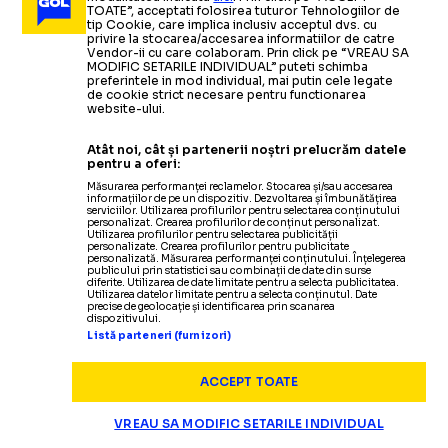
„ĂSTA ESTE ROSTUL
OGĂRARU
TOATE”, acceptati folosirea tuturor Tehnologiilor de
Fundașul comparat
MUTARE
-
SURPRIZĂ LA DINAMO
tip Cookie, care implica inclusiv acceptul dvs. cu
STELEI”
privire la stocarea/accesarea informatiilor de catre
de Ogăraru cu
Matthijs de Ligt
a semnat cu „câinii”
Vendor-ii cu care colaboram. Prin click pe “VREAU SA
Fostul internațional român laudă
MODIFIC SETARILE INDIVIDUAL” puteti schimba
preferintele in mod individual, mai putin cele legate
de cookie strict necesare pentru functionarea
SUPERLIGA
un „tricolor” după cele trei
George Ogăraru,
despre
22.07.2025
website-ului.
performanțele României U19:
înfrângeri de la
EURO U21
:
„Mi-a
Noul fundaș al Rapidului,
„OGĂRARU ERA ACOLO”
Atât noi, cât și partenerii noștri prelucrăm datele
despre cum a început fotbalul și
vedetele Olandei
cu
„Suntem un club formator”
plăcut în mod special”
pentru a oferi:
care a fost coleg: „Cea mai bună academie din
Măsurarea performanței reclamelor. Stocarea și/sau accesarea
informațiilor de pe un dispozitiv. Dezvoltarea și îmbunătățirea
Europa”
Citește mai mult
Citește mai mult
serviciilor. Utilizarea profilurilor pentru selectarea conținutului
personalizat. Crearea profilurilor de conținut personalizat.
Utilizarea profilurilor pentru selectarea publicității
personalizate. Crearea profilurilor pentru publicitate
personalizată. Măsurarea performanței conținutului. Înțelegerea
publicului prin statistici sau combinații de date din surse
diferite. Utilizarea de date limitate pentru a selecta publicitatea.
Utilizarea datelor limitate pentru a selecta conținutul. Date
precise de geolocație și identificarea prin scanarea
NATIONALA
27.03.2025
dispozitivului.
Listă parteneri (furnizori)
Fostul fundaș, despre
OGĂRARU ÎNCĂ MAI SPERĂ
șansele „tricolorilor”
de a se califica la CM 2026: „Nu
ACCEPT TOATE
ne permitem pași greșiți”
VREAU SA MODIFIC SETARILE INDIVIDUAL