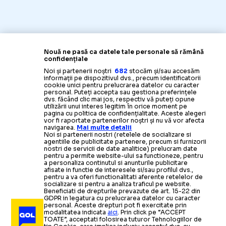
Nouă ne pasă ca datele tale personale să rămână
confidențiale
Noi și partenerii noștri
682
stocăm și/sau accesăm
informații pe dispozitivul dvs., precum identificatorii
cookie unici pentru prelucrarea datelor cu caracter
personal. Puteți accepta sau gestiona preferințele
dvs. făcând clic mai jos, respectiv vă puteți opune
utilizării unui interes legitim în orice moment pe
pagina cu politica de confidențialitate. Aceste alegeri
vor fi raportate partenerilor noștri și nu vă vor afecta
navigarea.
Mai multe detalii
Noi si partenerii nostri (retelele de socializare si
agentiile de publicitate partenere, precum si furnizorii
nostri de servicii de date analitice) prelucram date
pentru a permite website-ului sa functioneze, pentru
a personaliza continutul si anunturile publicitare
afisate in functie de interesele si/sau profilul dvs.,
pentru a va oferi functionalitati aferente retelelor de
socializare si pentru a analiza traficul pe website.
Beneficiati de drepturile prevazute de art. 15-22 din
GDPR in legatura cu prelucrarea datelor cu caracter
personal. Aceste drepturi pot fi exercitate prin
modalitatea indicata
aici
. Prin click pe “ACCEPT
TOATE”, acceptati folosirea tuturor Tehnologiilor de