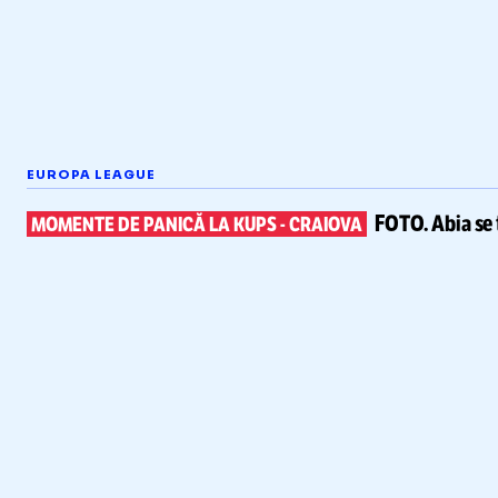
EUROPA LEAGUE
FOTO.
Abia se 
MOMENTE DE PANICĂ LA KUPS
-
CRAIOVA