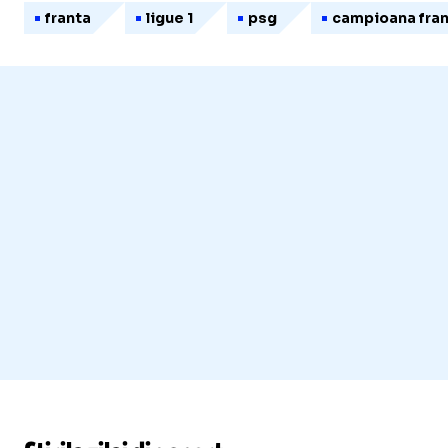
franta
ligue 1
psg
campioana fran