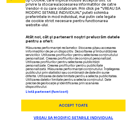
tip Cookie, care implica inclusiv acceptul dvs. cu
privire la stocarea/accesarea informatiilor de catre
Vendor-ii cu care colaboram. Prin click pe “VREAU SA
MODIFIC SETARILE INDIVIDUAL” puteti schimba
preferintele in mod individual, mai putin cele legate
de cookie strict necesare pentru functionarea
website-ului.
Atât noi, cât și partenerii noștri prelucrăm datele
pentru a oferi:
Măsurarea performanței reclamelor. Stocarea și/sau accesarea
informațiilor de pe un dispozitiv. Dezvoltarea și îmbunătățirea
serviciilor. Utilizarea profilurilor pentru selectarea conținutului
personalizat. Crearea profilurilor de conținut personalizat.
Utilizarea profilurilor pentru selectarea publicității
personalizate. Crearea profilurilor pentru publicitate
personalizată. Măsurarea performanței conținutului. Înțelegerea
publicului prin statistici sau combinații de date din surse
diferite. Utilizarea de date limitate pentru a selecta publicitatea.
Utilizarea datelor limitate pentru a selecta conținutul. Date
precise de geolocație și identificarea prin scanarea
dispozitivului.
Listă parteneri (furnizori)
ACCEPT TOATE
VREAU SA MODIFIC SETARILE INDIVIDUAL