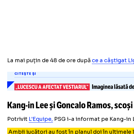
La mai puțin de 48 de ore după
ce a câștigat L
CITEȘTE ȘI
Imaginea lăsată de
„LUCESCU A AFECTAT VESTIARUL”
Kang-in
Lee și Goncalo Ramos, scoși
Potrivit
L'Equipe,
PSG i-a informat pe Kang-in Le
Ambii jucători au fost în planul doi în ultimele 