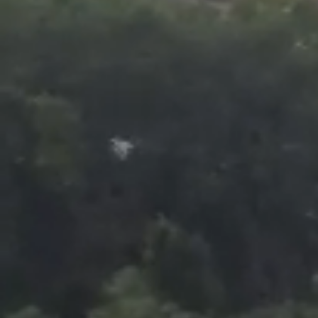
Foto
1
/
7
:
PSG - Inter