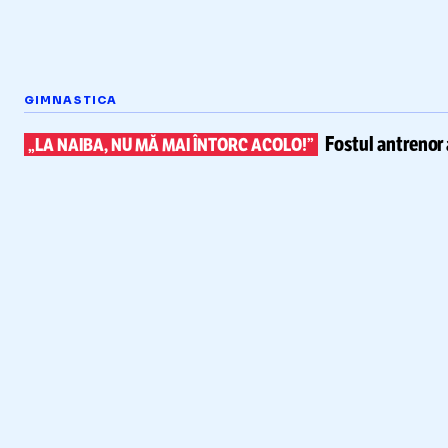
GIMNASTICA
Fostul antrenor 
„LA NAIBA, NU MĂ MAI ÎNTORC ACOLO!”