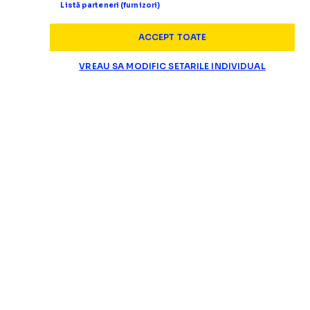
Listă parteneri (furnizori)
ACCEPT TOATE
VREAU SA MODIFIC SETARILE INDIVIDUAL
SUPERLIGA
Fetai nu e în lotul
d
CE SE ÎNTÂMPLĂ CU NOUL TRANSFER