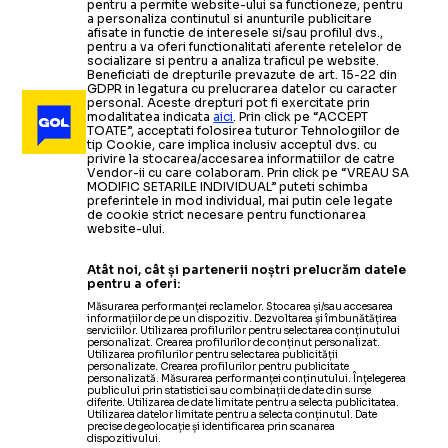
pentru a permite website-ului sa functioneze, pentru
a personaliza continutul si anunturile publicitare
afisate in functie de interesele si/sau profilul dvs.,
pentru a va oferi functionalitati aferente retelelor de
socializare si pentru a analiza traficul pe website.
Beneficiati de drepturile prevazute de art. 15-22 din
GDPR in legatura cu prelucrarea datelor cu caracter
personal. Aceste drepturi pot fi exercitate prin
modalitatea indicata
aici
. Prin click pe “ACCEPT
TOATE”, acceptati folosirea tuturor Tehnologiilor de
tip Cookie, care implica inclusiv acceptul dvs. cu
privire la stocarea/accesarea informatiilor de catre
Vendor-ii cu care colaboram. Prin click pe “VREAU SA
MODIFIC SETARILE INDIVIDUAL” puteti schimba
preferintele in mod individual, mai putin cele legate
de cookie strict necesare pentru functionarea
website-ului.
Atât noi, cât și partenerii noștri prelucrăm datele
pentru a oferi:
Măsurarea performanței reclamelor. Stocarea și/sau accesarea
informațiilor de pe un dispozitiv. Dezvoltarea și îmbunătățirea
serviciilor. Utilizarea profilurilor pentru selectarea conținutului
personalizat. Crearea profilurilor de conținut personalizat.
Utilizarea profilurilor pentru selectarea publicității
personalizate. Crearea profilurilor pentru publicitate
personalizată. Măsurarea performanței conținutului. Înțelegerea
publicului prin statistici sau combinații de date din surse
diferite. Utilizarea de date limitate pentru a selecta publicitatea.
Utilizarea datelor limitate pentru a selecta conținutul. Date
precise de geolocație și identificarea prin scanarea
dispozitivului.