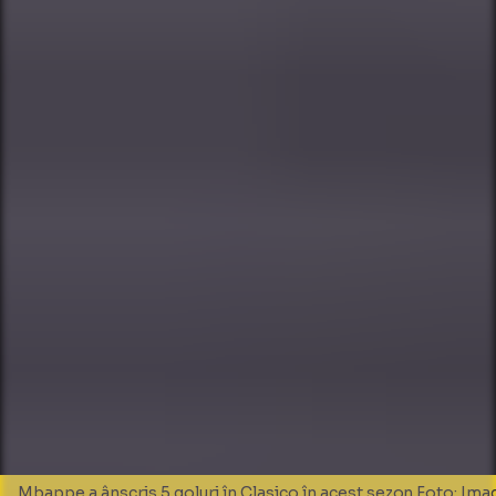
Mbappe a ânscris 5 goluri în Clasico în acest sezon Foto: Im