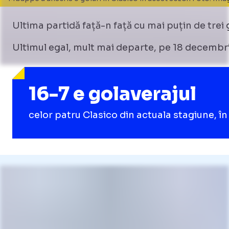
Ultima partidă față-n față cu mai puțin de trei g
Ultimul egal, mult mai departe, pe 18 decembr
16-7 e golaverajul
celor patru Clasico din actuala stagiune, în