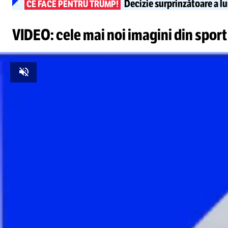
Decizie surprinzătoare a lu
CE FACE PENTRU TRUMP!
VIDEO: cele mai noi imagini din sport
Unmute