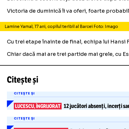
Victoria de duminică îi va oferi, foarte probabil
Lamine Yamal, 17 ani, copilul teribil al Barcei Foto: Imago
Cu trei etape înainte de final, echipa lui Hansi
Chiar dacă mai are trei partide mai grele, cu Espa
Citește și
CITEȘTE ȘI
12 jucători
absenți, incerți s
LUCESCU, ÎNGRIJORAT
CITEȘTE ȘI