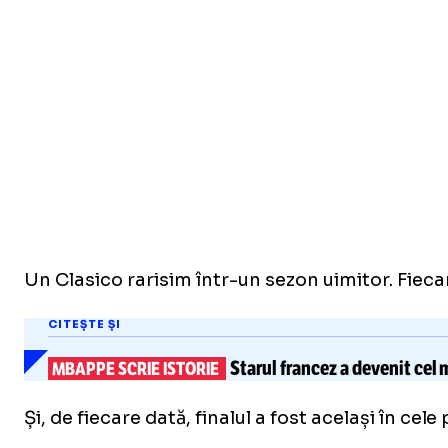
Un Clasico rarisim într-un sezon uimitor. Fieca
CITEȘTE ȘI
Starul francez a devenit cel 
MBAPPE SCRIE ISTORIE
Și, de fiecare dată, finalul a fost același în cele