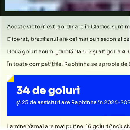
Aceste victorii extraordinare în Clasico sunt m
Eliberat, brazilianul are cel mai bun sezon al car
Două goluri acum, „dublă” la 5-2 și alt gol la 4-
În toate competițiile, Raphinha se apropie de 6
34 de goluri
și 25 de assisturi are Raphinha în 2024-202
Lamine Yamal are mai puține: 16 goluri (inclusi