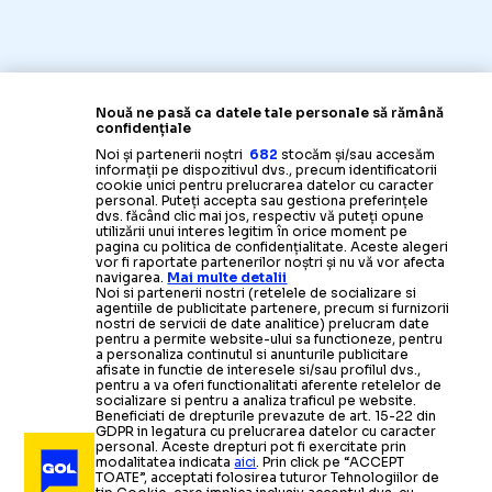
Nouă ne pasă ca datele tale personale să rămână
confidențiale
Noi și partenerii noștri
682
stocăm și/sau accesăm
informații pe dispozitivul dvs., precum identificatorii
cookie unici pentru prelucrarea datelor cu caracter
personal. Puteți accepta sau gestiona preferințele
dvs. făcând clic mai jos, respectiv vă puteți opune
utilizării unui interes legitim în orice moment pe
pagina cu politica de confidențialitate. Aceste alegeri
vor fi raportate partenerilor noștri și nu vă vor afecta
navigarea.
Mai multe detalii
Noi si partenerii nostri (retelele de socializare si
agentiile de publicitate partenere, precum si furnizorii
nostri de servicii de date analitice) prelucram date
pentru a permite website-ului sa functioneze, pentru
a personaliza continutul si anunturile publicitare
afisate in functie de interesele si/sau profilul dvs.,
pentru a va oferi functionalitati aferente retelelor de
socializare si pentru a analiza traficul pe website.
Beneficiati de drepturile prevazute de art. 15-22 din
GDPR in legatura cu prelucrarea datelor cu caracter
personal. Aceste drepturi pot fi exercitate prin
modalitatea indicata
aici
. Prin click pe “ACCEPT
TOATE”, acceptati folosirea tuturor Tehnologiilor de