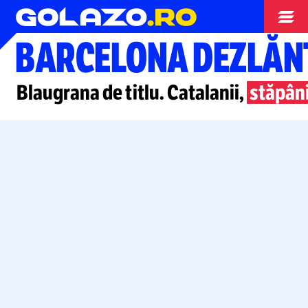
Campionate
BARCELONA DEZLĂN
Blaugrana de titlu. Catalanii,
stăpâni