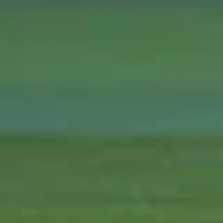
Foto
1
/
7
:
Barcelona - Real Madrid 1.jpg