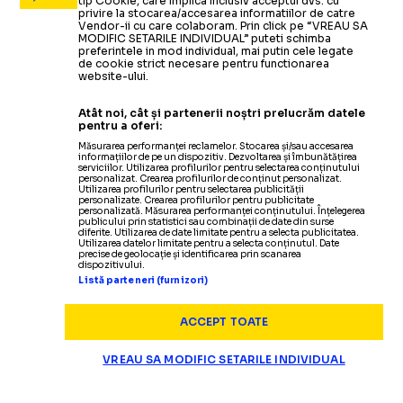
tip Cookie, care implica inclusiv acceptul dvs. cu
privire la stocarea/accesarea informatiilor de catre
Vendor-ii cu care colaboram. Prin click pe “VREAU SA
MODIFIC SETARILE INDIVIDUAL” puteti schimba
preferintele in mod individual, mai putin cele legate
de cookie strict necesare pentru functionarea
website-ului.
Atât noi, cât și partenerii noștri prelucrăm datele
pentru a oferi:
Măsurarea performanței reclamelor. Stocarea și/sau accesarea
informațiilor de pe un dispozitiv. Dezvoltarea și îmbunătățirea
serviciilor. Utilizarea profilurilor pentru selectarea conținutului
personalizat. Crearea profilurilor de conținut personalizat.
Utilizarea profilurilor pentru selectarea publicității
personalizate. Crearea profilurilor pentru publicitate
personalizată. Măsurarea performanței conținutului. Înțelegerea
publicului prin statistici sau combinații de date din surse
diferite. Utilizarea de date limitate pentru a selecta publicitatea.
Utilizarea datelor limitate pentru a selecta conținutul. Date
precise de geolocație și identificarea prin scanarea
dispozitivului.
Listă parteneri (furnizori)
ACCEPT TOATE
VREAU SA MODIFIC SETARILE INDIVIDUAL