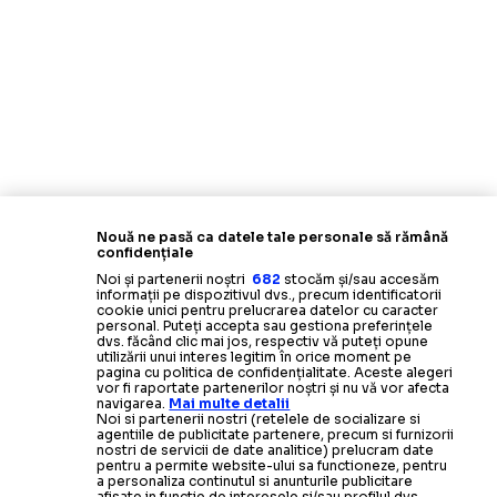
Nouă ne pasă ca datele tale personale să rămână
confidențiale
Noi și partenerii noștri
682
stocăm și/sau accesăm
informații pe dispozitivul dvs., precum identificatorii
cookie unici pentru prelucrarea datelor cu caracter
personal. Puteți accepta sau gestiona preferințele
dvs. făcând clic mai jos, respectiv vă puteți opune
utilizării unui interes legitim în orice moment pe
pagina cu politica de confidențialitate. Aceste alegeri
vor fi raportate partenerilor noștri și nu vă vor afecta
navigarea.
Mai multe detalii
Noi si partenerii nostri (retelele de socializare si
agentiile de publicitate partenere, precum si furnizorii
nostri de servicii de date analitice) prelucram date
pentru a permite website-ului sa functioneze, pentru
a personaliza continutul si anunturile publicitare
afisate in functie de interesele si/sau profilul dvs.,