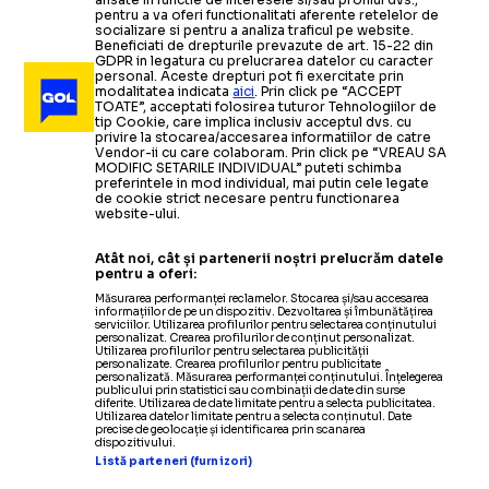
pentru a va oferi functionalitati aferente retelelor de
socializare si pentru a analiza traficul pe website.
Beneficiati de drepturile prevazute de art. 15-22 din
GDPR in legatura cu prelucrarea datelor cu caracter
personal. Aceste drepturi pot fi exercitate prin
modalitatea indicata
aici
. Prin click pe “ACCEPT
TOATE”, acceptati folosirea tuturor Tehnologiilor de
tip Cookie, care implica inclusiv acceptul dvs. cu
privire la stocarea/accesarea informatiilor de catre
Vendor-ii cu care colaboram. Prin click pe “VREAU SA
MODIFIC SETARILE INDIVIDUAL” puteti schimba
preferintele in mod individual, mai putin cele legate
de cookie strict necesare pentru functionarea
website-ului.
Atât noi, cât și partenerii noștri prelucrăm datele
pentru a oferi:
Măsurarea performanței reclamelor. Stocarea și/sau accesarea
informațiilor de pe un dispozitiv. Dezvoltarea și îmbunătățirea
serviciilor. Utilizarea profilurilor pentru selectarea conținutului
personalizat. Crearea profilurilor de conținut personalizat.
Utilizarea profilurilor pentru selectarea publicității
personalizate. Crearea profilurilor pentru publicitate
personalizată. Măsurarea performanței conținutului. Înțelegerea
publicului prin statistici sau combinații de date din surse
diferite. Utilizarea de date limitate pentru a selecta publicitatea.
Utilizarea datelor limitate pentru a selecta conținutul. Date
precise de geolocație și identificarea prin scanarea
dispozitivului.
Listă parteneri (furnizori)