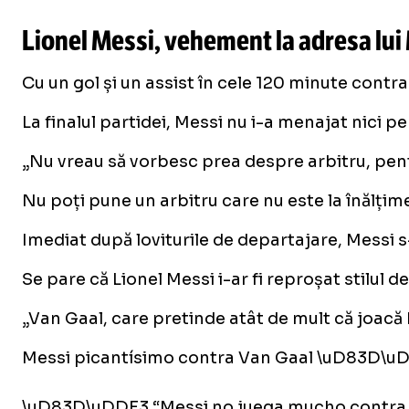
Lionel Messi, vehement la adresa lui M
Cu un gol și un assist în cele 120 minute contra
La finalul partidei, Messi nu i-a menajat nici p
„Nu vreau să vorbesc prea despre arbitru, pentr
Nu poți pune un arbitru care nu este la înălțim
Imediat după loviturile de departajare, Messi s
Se pare că Lionel Messi i-ar fi reproșat stilul d
„Van Gaal, care pretinde atât de mult că joacă b
Messi picantísimo contra Van Gaal \uD83D\u
\uD83D\uDDE3️ “Messi no juega mucho contra el