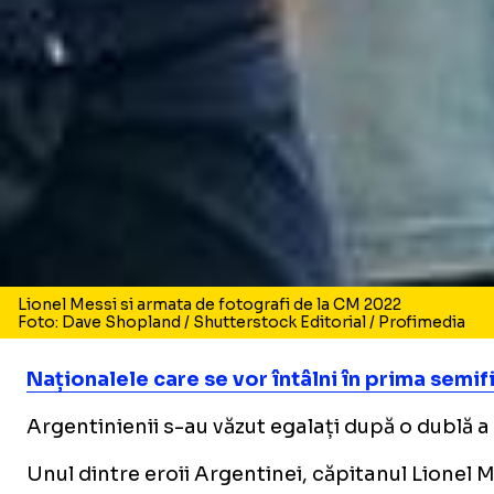
Lionel Messi si armata de fotografi de la CM 2022
Foto: Dave Shopland / Shutterstock Editorial / Profimedia
Naționalele care se vor întâlni în prima semi
Argentinienii s-au văzut egalați după o dublă a l
Unul dintre eroii Argentinei, căpitanul Lionel M