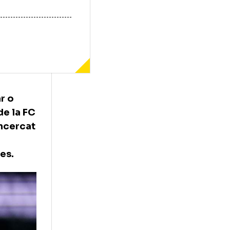
 pare doar o
ul celor de la FC
ncial au încercat
nivelul
des Princes.