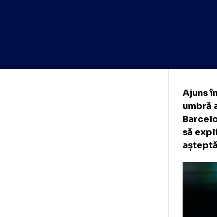
Aju
umb
Bar
să 
așt