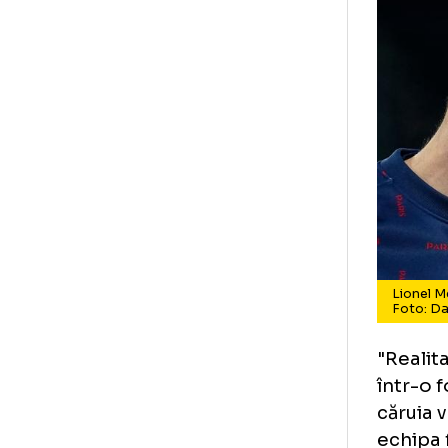
Li
Fo