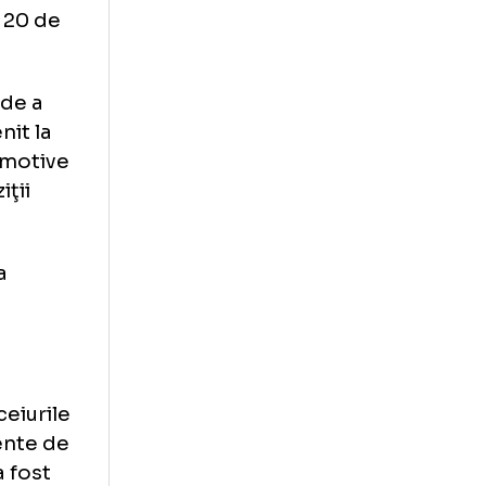
vaţie, criticat şi
ncial,
potrivit
 sa viaţă la
ina atâtea
i bine de 20 de
apacitate de a
ă ce a venit la
u aceasta motive
te dispoziţii
na, unde a
 Laporta,