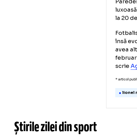
doa
Clu
un 
par
PSG
Sei
Par
lux
la 
Fot
îns
ave
feb