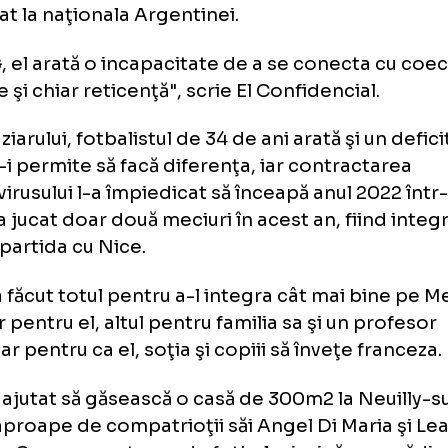
şedintele Barcei, care n-a reuşit să-l facă să
lungească înţelegerea cu gruparea catalană
i a zâmbit la venirea la Paris, atacantul care
e nu s-a acomodat la noua echipă, iar rarel
urie au fost în timpul vizitelor la Barcelona 
vocat la naţionala Argentinei.
 PSG, el arată o incapacitate de a se conecta
fuzie şi chiar reticenţă", scrie El Confidencia
rivit ziarului, fotbalistul de 34 de ani arată şi 
e nu-i permite să facă diferenţa, iar contrac
onavirusului l-a împiedicat să înceapă anul 2
m. El a jucat doar două meciuri în acest an, fii