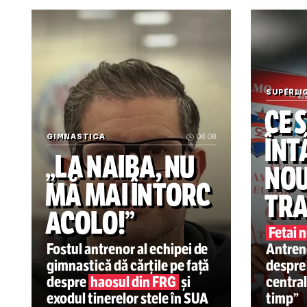
scr
* art
l
Știrile zilei din sport
SU