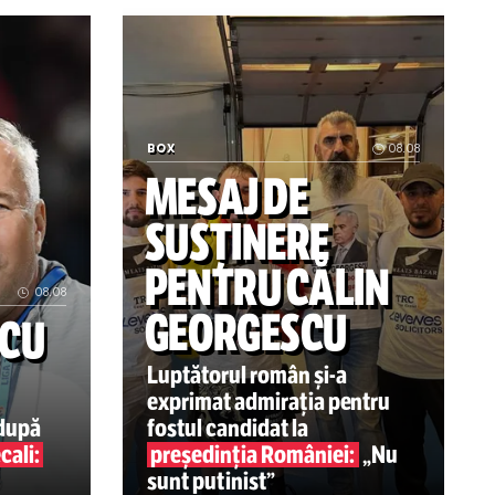
c acolo!” Fostul antrenor al echipei de gimnastică dă cărț
Ce se întâmplă cu noul transfer Fetai n
BOX