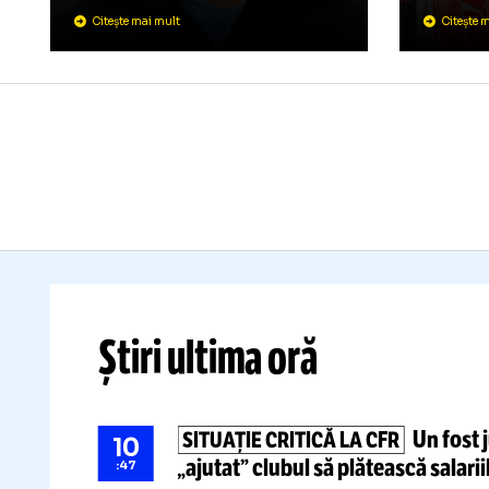
C
Î
GIMNASTICA
08.08
„LA NAIBA, NU
N
MĂ MAI ÎNTORC
T
ACOLO!”
Fe
Fostul antrenor al echipei de
An
gimnastică dă cărțile pe față
de
despre
haosul din FRG
și
ce
exodul tinerelor stele în SUA
ti
Citește mai mult