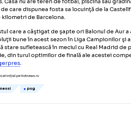
r în partida cu Nice.
bul a făcut totul pentru a-l integra cât mai b
şofer pentru el, altul pentru familia sa şi un 
ticular pentru ca el, soţia şi copiii să înveţe 
 l-a ajutat să găsească o casă de 300m2 la N
ne, aproape de compatrioţii săi Angel Di Ma
edes. Casa nu are teren de fotbal, piscină s
oasă de care dispunea fosta sa locuinţă de la
20 de kilometri de Barcelona.
balistul care a câştigat de şapte ori Balonul
ă evoluţii bune în acest sezon în Liga Campio
a altă stare sufletească în meciul cu Real Ma
ruarie, din turul optimilor de finală ale acest