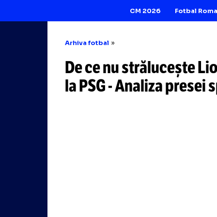
CM 2026
Arhiva fotbal
De ce nu străluce
la PSG
-
Analiza p