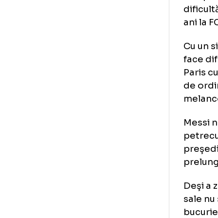
"Re
înt
căr
ech
dif
ani
Cu 
fac
Par
de 
mel
Mes
pet