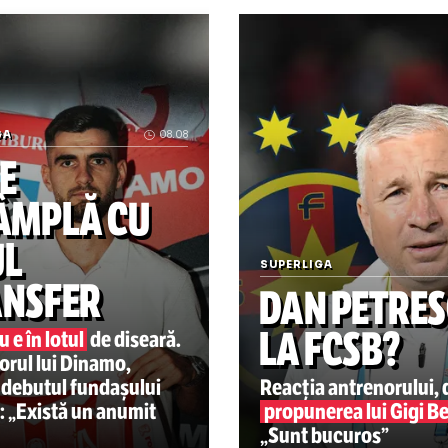
ie
Agerpres
.
icol publicat inițial pe Hotnews.ro
ionel messi
psg
„La naiba, nu mă mai întor
PERLIGA
08.08