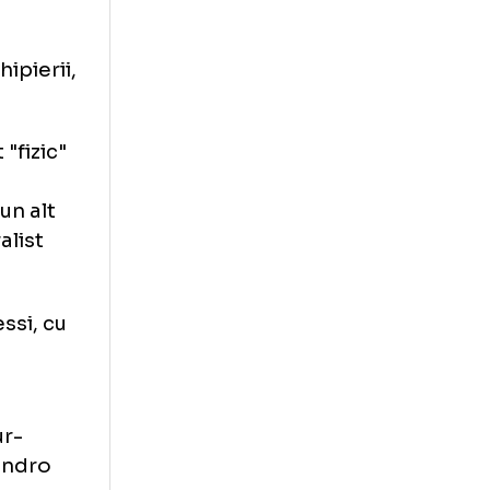
-şi
.
 avea obiceiurile
e lui momente de
sau când a fost
 cu coechipierii,
l.
un deficit "fizic"
tarea
022 într-un alt
nd integralist