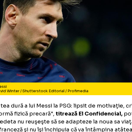
onel Messi
to: David Winter / Shutterstock Editorial / Profimedia