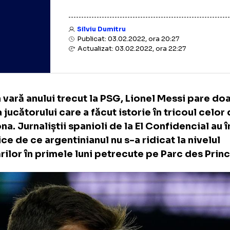
Silviu Dumitru
Publicat: 03.02.2022, ora 20:27
Actualizat: 03.02.2022, ora 22:27
ns în vară anului trecut la PSG, Lionel Messi
ră a jucătorului care a făcut istorie în trico
celona. Jurnaliștii spanioli de la El Confide
explice de ce argentinianul nu s-a ridicat la 
eptărilor în primele luni petrecute pe Parc 