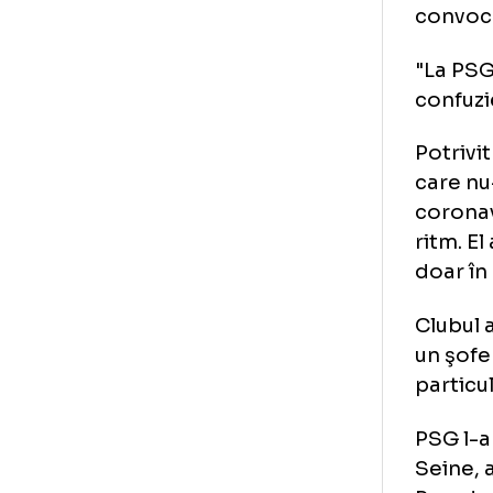
pre
pre
Deş
sal
buc
con
"La
con
Pot
car
cor
rit