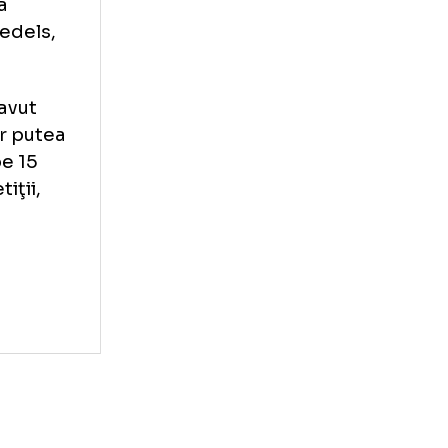
ine pe Messi, cu
profesor
franceza.
euilly-sur-
ria şi Leandro
au grădina
 Castellfedels,
 de Aur a avut
nilor şi ar putea
drid de pe 15
ei competiţii,