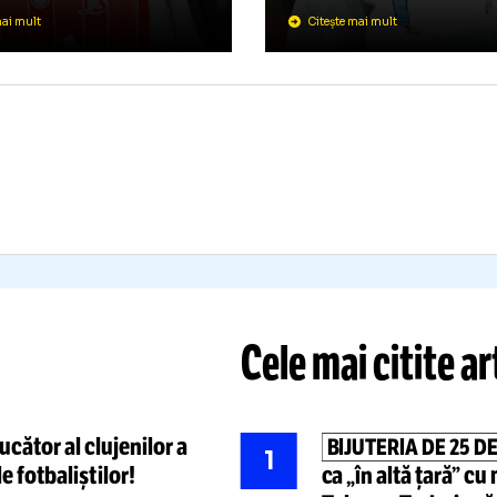
E SE
NTÂMPLĂ CU
OUL
SUPERLIGA
RANSFER
DAN P
LA FCS
tai nu e în lotul
de diseară.
trenorul lui Dinamo,
spre debutul fundașului
Reacția antr
ntral: „Există un anumit
propunerea l
mp”
„Sunt bucur
Citește mai mult
Citește mai mult