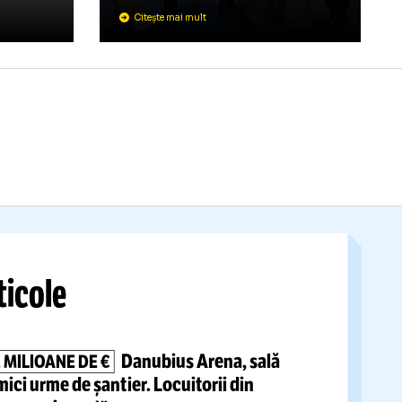
MESAJ DE
SUSȚINERE
PENTRU CĂL
08.08
GEORGESCU
ETRESCU
B?
Luptătorul român
și-a
exprimat admirația pen
enorului, după
fostul candidat la
ui Gigi Becali:
președinția României:
os”
sunt putinist”
Citește mai mult