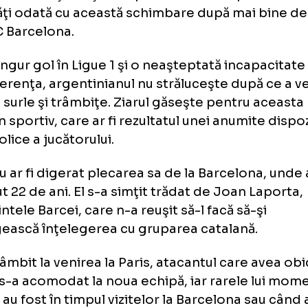
alitatea dură a lui Messi la PSG: lipsit de moti
r-o formă fizică precară",
titrează El Confide
uia vedeta nu reuşeşte să se adapteze la noua
ipa franceză şi nu îşi închipuia că va întâmp
icultăţi odată cu această schimbare după ma
 la FC Barcelona.
un singur gol în Ligue 1 şi o neaşteptată inc
e diferenţa, argentinianul nu străluceşte dup
is cu surle şi trâmbiţe. Ziarul găseşte pentr
ordin sportiv, care ar fi rezultatul unei anumi
ancolice a jucătorului.
si nu ar fi digerat plecarea sa de la Barcelo
recut 22 de ani. El s-a simţit trădat de Joan