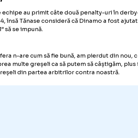
INAMO - FCSB
4-3
. Florin Tănas
resa lui Horațiu Feșnic: „Fluier
tenție!”
ele echipe au primit câte două penalty-uri 
pa #4, însă Tănase consideră că Dinamo a fo
ntral” să se impună.
Loaded
:
10.71%
/
Unmute
mosfera n-are cum să fie bună, am pierdut d
Unmute
em prea multe greșeli ca să putem să câștig
te greșeli din partea arbitrilor contra noast