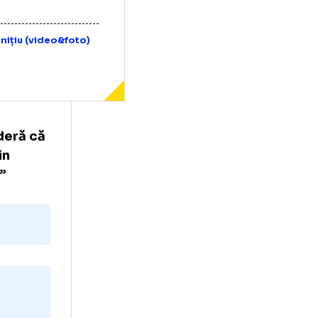
ate
,
Filip Ioanițiu (video&foto)
8
ni) consideră că
ioana prin
 intenție!”
te