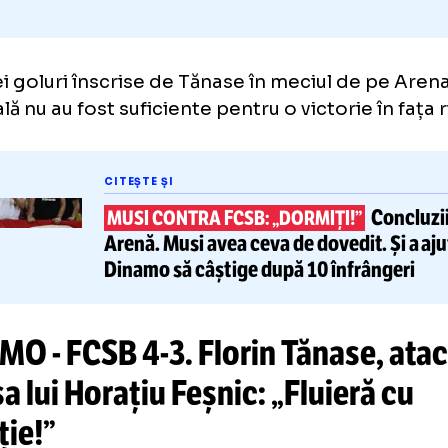
e trei goluri înscrise de Tănase în meciul d
ională nu au fost suficiente pentru o victorie 
CITEȘTE ȘI
MUSI CONTRA FCSB: „DORMIȚI!”
Arenă.
Musi avea ceva de dovedit
Dinamo să câștige după 10 înfr