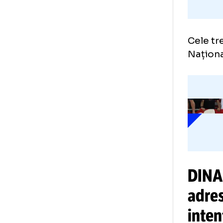
Cel
Naț