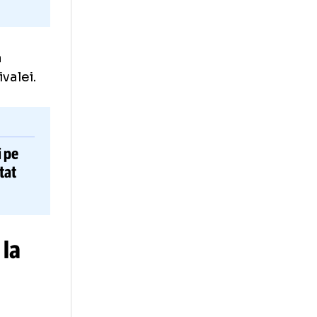
e pe Arena
în fața rivalei.
Concluzii pe
. Și a ajutat
ângeri