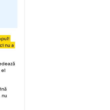
e doare capul!
procă, nici nu a