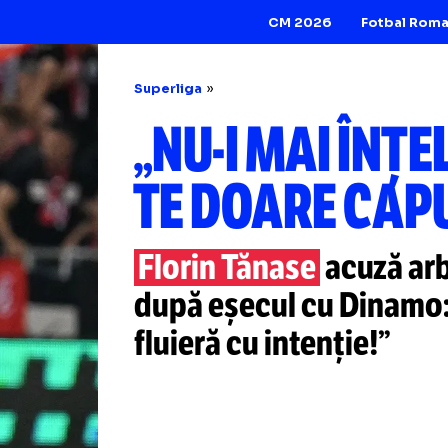
CM 2026
Superliga
„NU-I
MAI Î
TE DOARE 
Florin Tănase
acu
după eșecul cu Di
fluieră cu intenție