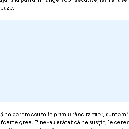
Galerie foto
+11 FOTO
plicațiile lui Tănase pentru sta
zon ratat
B a ajuns la patru înfrângeri consecutive, ia
tat scuze.