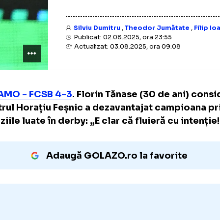
Silviu Dumitru
,
Theodor Jumăt
Publicat: 02.08.2025, ora 23:55
Actualizat: 03.08.2025, ora 09:0
DINAMO - FCSB 4-3
. Florin Tănase (30 de a
arbitrul Horațiu Feșnic a dezavantajat camp
deciziile luate în derby: „E clar că fluieră cu
Adaugă GOLAZO.ro la favori