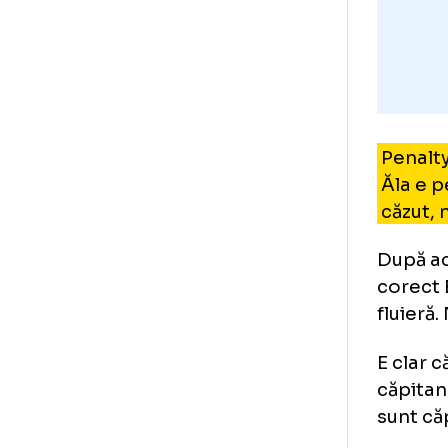
Pen
Ăla
căz