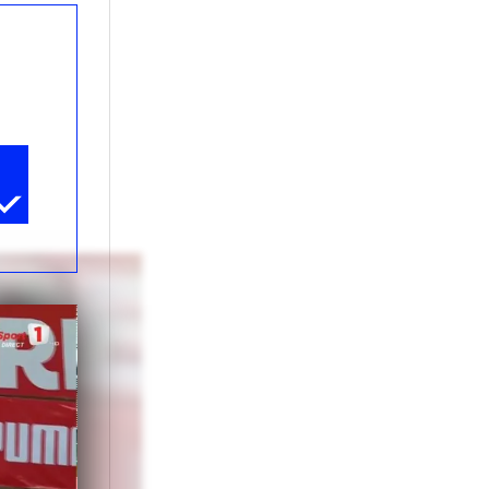
, îl deposedează
am văzut, el
? Că «Să vină
 i-a spus, nu
primul