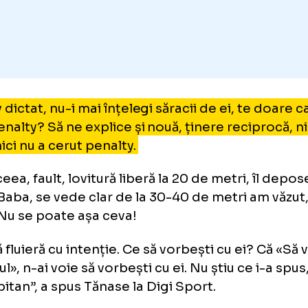
alty dictat, nu-i mai înțelegi săracii de ei, t
 e penalty? Să ne explice și nouă, ținere reci
ut, nici nu a cerut penalty.