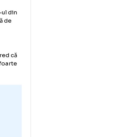
e, atac la
ă cu
în derby-ul din
st ajutată de
in nou, cred că
ăm, plus foarte
ră.