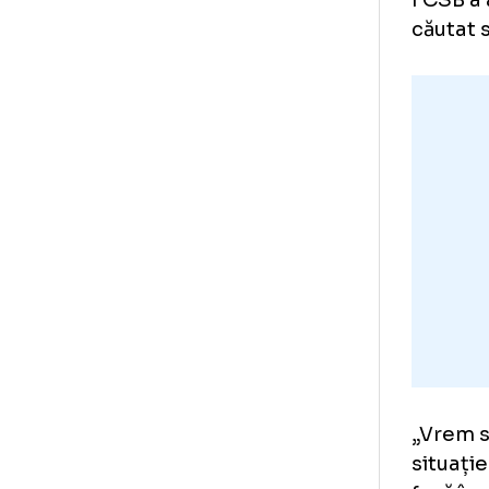
Ex
se
FCS
cău