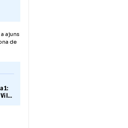
Mihăilă, a ajuns
punct de zona de
hnicianul
paj
din Liga 1: