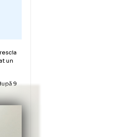
io Balotelli,
no în minutul 86.