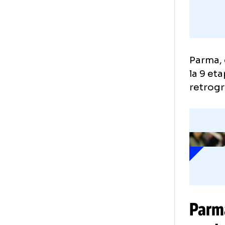
Par
la 
ret