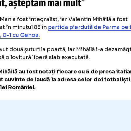
„Sunt echipe care bagă vitamine
și spun”
rma în derivă, Man criticat: „La
stat, așteptăm mai mult”
nis Man a fost integralist, iar Valentin Mihăil
imbat în minutul 83 în
partida pierdută de 
priu, 0-1 cu Genoa.
 a avut două șuturi la poartă, iar Mihăilă i-
i după o lovitură liberă slab executată.
 și Mihăilă au fost notați fiecare cu 5 de pre
a avut cuvinte de laudă la adresa celor doi fo