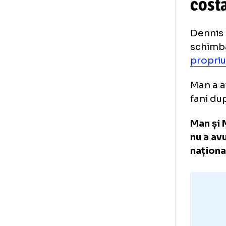
Pa
co
Den
sch
pro
Man
fan
Man
nu 