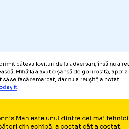
ionalei României.
n a primit câteva lovituri de la adversari, îns