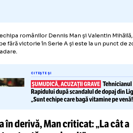
ma, echipa românilor Dennis Man și Valentin 
9 etape fără victorie în Serie A și este la un 
rogradare.
CITEȘTE ȘI
Te
ȘUMUDICĂ, ACUZAȚII GRAVE
Rapidului după
scandalul de do