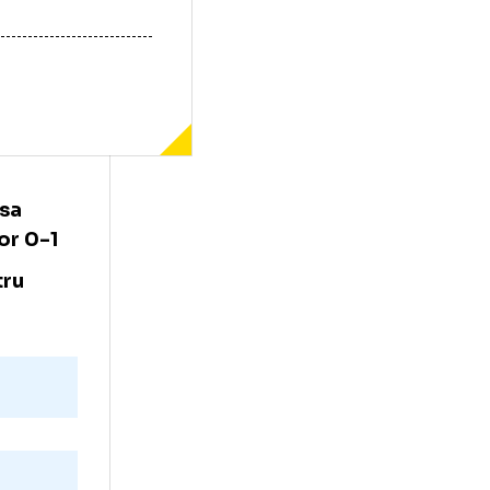
ați în presa
Genoa, scor 0-1
ncte pentru
elli
te