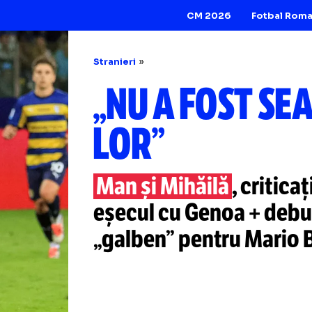
CM 2026
Stranieri
„NU A FOS
LOR”
Man și Mihăilă
, 
eșecul cu Genoa 
„galben” pentru M