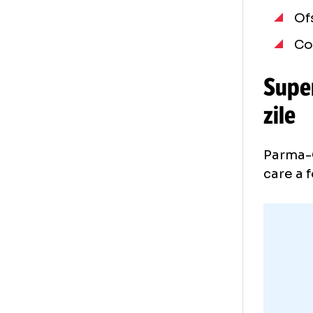
lui
CI
Su
zi