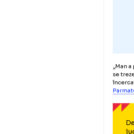
naț
„Ma