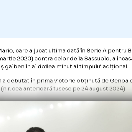
ma-Genoa a fost și meciul de debut al lui Mar
e a fost trimis în teren de antrenorul Gilardi