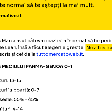
trezească. Mihăilă a avut o șansă de gol irosit
ercat să se facă remarcat, dar nu a reușit”, a
matoday.it
.
Dennis Man este unul dintre cei mai
jucători din echipă, a costat cât a c
este normal să te aştepţi la mai mult
Parmalive.it
nnis Man a avut câteva ocazii și a încercat să
turi de Leali, însă a făcut alegerile greșite.
Nu