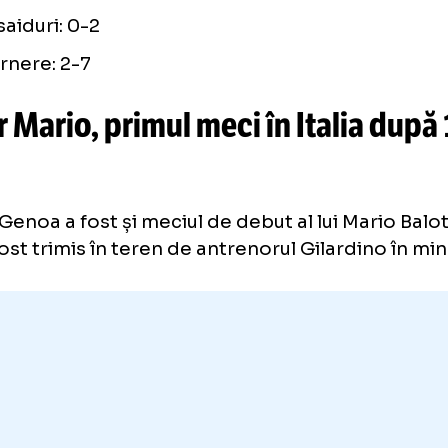
”, au scris și cei de la
tuttomercatoweb.it
.
FRELE MECIULUI PARMA-GENOA 0-1
Șuturi: 13-15
Șuturi la poartă: 0-7
Posesie: 55% - 45%
Faulturi: 4-14
Ofsaiduri: 0-2
Cornere: 2-7
per Mario, primul meci în Itali
le