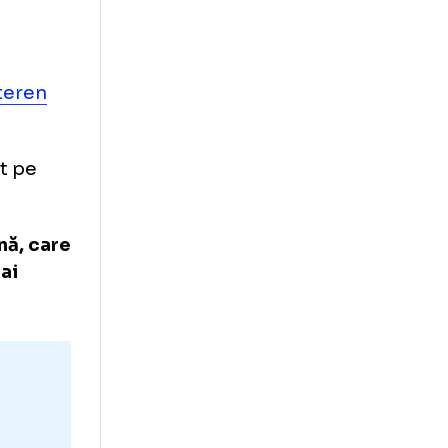
 pe venă! Vi le
 cât a
ă a fost
Parma pe teren
a dezamăgit pe
sa italiană, care
tbaliști ai