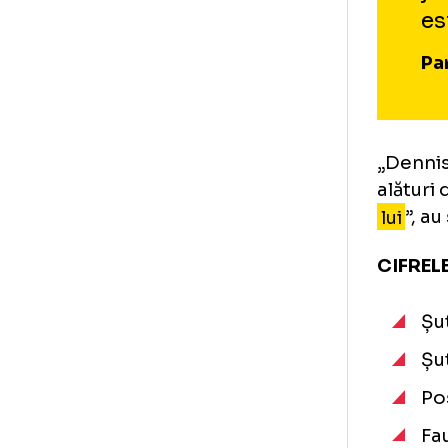
se 
înc
Par
„De
ală