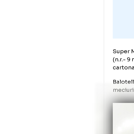
Par
car