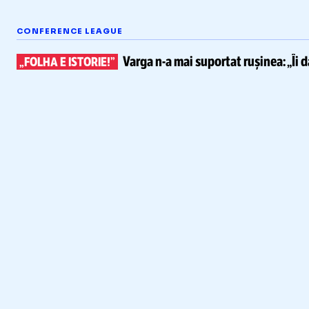
CONFERENCE LEAGUE
Varga
n-a
mai suportat rușinea:
„Îi 
„FOLHA E ISTORIE!”