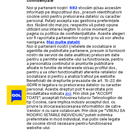
confidențiale
Noi și partenerii noștri
682
stocăm și/sau accesăm
informații pe dispozitivul dvs., precum identificatorii
cookie unici pentru prelucrarea datelor cu caracter
personal. Puteți accepta sau gestiona preferințele
dvs. făcând clic mai jos, respectiv vă puteți opune
utilizării unui interes legitim în orice moment pe
pagina cu politica de confidențialitate. Aceste alegeri
vor fi raportate partenerilor noștri și nu vă vor afecta
navigarea.
Mai multe detalii
Noi si partenerii nostri (retelele de socializare si
agentiile de publicitate partenere, precum si furnizorii
nostri de servicii de date analitice) prelucram date
pentru a permite website-ului sa functioneze, pentru
a personaliza continutul si anunturile publicitare
afisate in functie de interesele si/sau profilul dvs.,
pentru a va oferi functionalitati aferente retelelor de
socializare si pentru a analiza traficul pe website.
Beneficiati de drepturile prevazute de art. 15-22 din
GDPR in legatura cu prelucrarea datelor cu caracter
personal. Aceste drepturi pot fi exercitate prin
modalitatea indicata
aici
. Prin click pe “ACCEPT
TOATE”, acceptati folosirea tuturor Tehnologiilor de
tip Cookie, care implica inclusiv acceptul dvs. cu
privire la stocarea/accesarea informatiilor de catre
Vendor-ii cu care colaboram. Prin click pe “VREAU SA
MODIFIC SETARILE INDIVIDUAL” puteti schimba
preferintele in mod individual, mai putin cele legate
de cookie strict necesare pentru functionarea
website-ului.