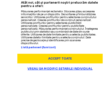
Atât noi, cât și partenerii noștri prelucrăm datele
pentru a oferi:
Măsurarea performanței reclamelor. Stocarea și/sau accesarea
informațiilor de pe un dispozitiv. Dezvoltarea și îmbunătățirea
serviciilor. Utilizarea profilurilor pentru selectarea conținutului
personalizat. Crearea profilurilor de conținut personalizat.
Utilizarea profilurilor pentru selectarea publicității
personalizate. Crearea profilurilor pentru publicitate
personalizată. Măsurarea performanței conținutului. Înțelegerea
publicului prin statistici sau combinații de date din surse
diferite. Utilizarea de date limitate pentru a selecta publicitatea.
Utilizarea datelor limitate pentru a selecta conținutul. Date
precise de geolocație și identificarea prin scanarea
dispozitivului.
Listă parteneri (furnizori)
ACCEPT TOATE
VREAU SA MODIFIC SETARILE INDIVIDUAL