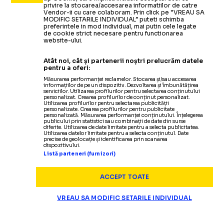
privire la stocarea/accesarea informatiilor de catre
Vendor-ii cu care colaboram. Prin click pe “VREAU SA
MODIFIC SETARILE INDIVIDUAL” puteti schimba
preferintele in mod individual, mai putin cele legate
de cookie strict necesare pentru functionarea
website-ului.
Atât noi, cât și partenerii noștri prelucrăm datele
pentru a oferi:
Măsurarea performanței reclamelor. Stocarea și/sau accesarea
informațiilor de pe un dispozitiv. Dezvoltarea și îmbunătățirea
serviciilor. Utilizarea profilurilor pentru selectarea conținutului
personalizat. Crearea profilurilor de conținut personalizat.
Utilizarea profilurilor pentru selectarea publicității
personalizate. Crearea profilurilor pentru publicitate
personalizată. Măsurarea performanței conținutului. Înțelegerea
publicului prin statistici sau combinații de date din surse
diferite. Utilizarea de date limitate pentru a selecta publicitatea.
Utilizarea datelor limitate pentru a selecta conținutul. Date
precise de geolocație și identificarea prin scanarea
dispozitivului.
Listă parteneri (furnizori)
ACCEPT TOATE
VREAU SA MODIFIC SETARILE INDIVIDUAL