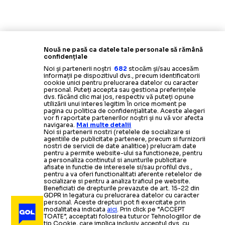
Nouă ne pasă ca datele tale personale să rămână
confidențiale
Noi și partenerii noștri
682
stocăm și/sau accesăm
informații pe dispozitivul dvs., precum identificatorii
cookie unici pentru prelucrarea datelor cu caracter
personal. Puteți accepta sau gestiona preferințele
dvs. făcând clic mai jos, respectiv vă puteți opune
utilizării unui interes legitim în orice moment pe
pagina cu politica de confidențialitate. Aceste alegeri
vor fi raportate partenerilor noștri și nu vă vor afecta
navigarea.
Mai multe detalii
Noi si partenerii nostri (retelele de socializare si
agentiile de publicitate partenere, precum si furnizorii
nostri de servicii de date analitice) prelucram date
pentru a permite website-ului sa functioneze, pentru
a personaliza continutul si anunturile publicitare
afisate in functie de interesele si/sau profilul dvs.,
pentru a va oferi functionalitati aferente retelelor de
socializare si pentru a analiza traficul pe website.
Beneficiati de drepturile prevazute de art. 15-22 din
GDPR in legatura cu prelucrarea datelor cu caracter
personal. Aceste drepturi pot fi exercitate prin
modalitatea indicata
aici
. Prin click pe “ACCEPT
TOATE”, acceptati folosirea tuturor Tehnologiilor de
tip Cookie, care implica inclusiv acceptul dvs. cu