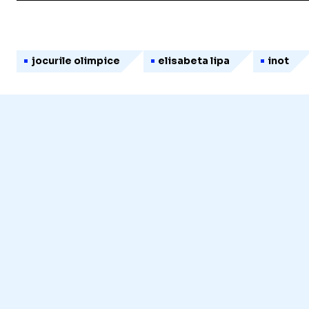
jocurile olimpice
elisabeta lipa
inot