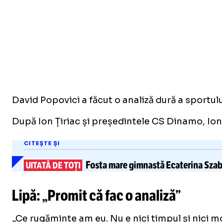
David Popovici a făcut o analiză dură a sportul
După Ion Țiriac și președintele CS Dinamo, Ionu
CITEȘTE ȘI
Fosta mare gimnastă Ecaterina Szabo 
UITATĂ DE TOȚI
Lipă: „Promit că fac o analiză”
„Ce rugăminte am eu. Nu e nici timpul și nici 