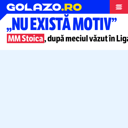
Superliga
„NU EXISTĂ MOTIV”
MM Stoica
, după meciul văzut în Lig