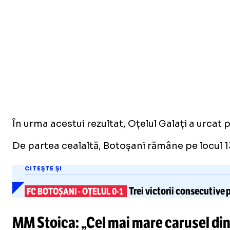
În urma acestui rezultat, Oțelul Galați a urcat 
De partea cealaltă, Botoșani rămâne pe locul 1
CITEȘTE ȘI
Trei victorii consecutive
p
FC BOTOȘANI
-
OȚELUL
0-1
MM Stoica: „Cel mai mare carusel din