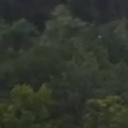
Foto
1
/
19
:
Botoșani - Oțelul, eliminare Aldair. Capturi Prima Sp