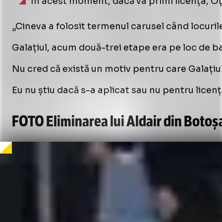
În acest moment, dacă va primi licența, Oțe
„Cineva a folosit termenul carusel când locuril
Galațiul, acum două-trei etape era pe loc de b
Nu cred că există un motiv pentru care Galațiul s
Eu nu știu dacă s-a aplicat sau nu pentru licenț
FOTO Eliminarea lui Aldair din Botoșa