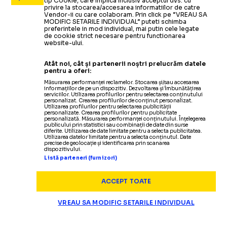
tip Cookie, care implica inclusiv acceptul dvs. cu
privire la stocarea/accesarea informatiilor de catre
Vendor-ii cu care colaboram. Prin click pe “VREAU SA
MODIFIC SETARILE INDIVIDUAL” puteti schimba
preferintele in mod individual, mai putin cele legate
de cookie strict necesare pentru functionarea
website-ului.
Atât noi, cât și partenerii noștri prelucrăm datele
pentru a oferi:
Măsurarea performanței reclamelor. Stocarea și/sau accesarea
informațiilor de pe un dispozitiv. Dezvoltarea și îmbunătățirea
serviciilor. Utilizarea profilurilor pentru selectarea conținutului
personalizat. Crearea profilurilor de conținut personalizat.
Utilizarea profilurilor pentru selectarea publicității
personalizate. Crearea profilurilor pentru publicitate
personalizată. Măsurarea performanței conținutului. Înțelegerea
publicului prin statistici sau combinații de date din surse
diferite. Utilizarea de date limitate pentru a selecta publicitatea.
Utilizarea datelor limitate pentru a selecta conținutul. Date
precise de geolocație și identificarea prin scanarea
dispozitivului.
Listă parteneri (furnizori)
ACCEPT TOATE
VREAU SA MODIFIC SETARILE INDIVIDUAL