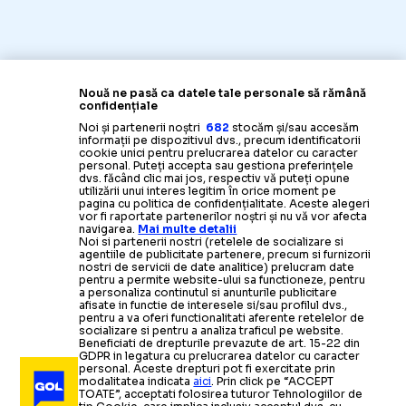
Nouă ne pasă ca datele tale personale să rămână
confidențiale
Noi și partenerii noștri
682
stocăm și/sau accesăm
informații pe dispozitivul dvs., precum identificatorii
cookie unici pentru prelucrarea datelor cu caracter
personal. Puteți accepta sau gestiona preferințele
dvs. făcând clic mai jos, respectiv vă puteți opune
utilizării unui interes legitim în orice moment pe
pagina cu politica de confidențialitate. Aceste alegeri
vor fi raportate partenerilor noștri și nu vă vor afecta
navigarea.
Mai multe detalii
Noi si partenerii nostri (retelele de socializare si
agentiile de publicitate partenere, precum si furnizorii
nostri de servicii de date analitice) prelucram date
pentru a permite website-ului sa functioneze, pentru
a personaliza continutul si anunturile publicitare
afisate in functie de interesele si/sau profilul dvs.,
pentru a va oferi functionalitati aferente retelelor de
socializare si pentru a analiza traficul pe website.
Beneficiati de drepturile prevazute de art. 15-22 din
GDPR in legatura cu prelucrarea datelor cu caracter
personal. Aceste drepturi pot fi exercitate prin
modalitatea indicata
aici
. Prin click pe “ACCEPT
TOATE”, acceptati folosirea tuturor Tehnologiilor de