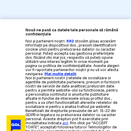
Nouă ne pasă ca datele tale personale să rămână
confidențiale
Noi și partenerii noștri
682
stocăm și/sau accesăm
informații pe dispozitivul dvs., precum identificatorii
cookie unici pentru prelucrarea datelor cu caracter
personal. Puteți accepta sau gestiona preferințele
dvs. făcând clic mai jos, respectiv vă puteți opune
utilizării unui interes legitim în orice moment pe
pagina cu politica de confidențialitate. Aceste alegeri
vor fi raportate partenerilor noștri și nu vă vor afecta
navigarea.
Mai multe detalii
Noi si partenerii nostri (retelele de socializare si
agentiile de publicitate partenere, precum si furnizorii
nostri de servicii de date analitice) prelucram date
pentru a permite website-ului sa functioneze, pentru
a personaliza continutul si anunturile publicitare
afisate in functie de interesele si/sau profilul dvs.,
pentru a va oferi functionalitati aferente retelelor de
socializare si pentru a analiza traficul pe website.
Beneficiati de drepturile prevazute de art. 15-22 din
GDPR in legatura cu prelucrarea datelor cu caracter
personal. Aceste drepturi pot fi exercitate prin
modalitatea indicata
aici
. Prin click pe “ACCEPT
TOATE”, acceptati folosirea tuturor Tehnologiilor de