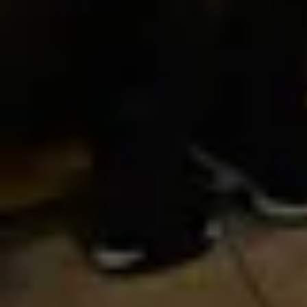
Foto
1
/
6
:
FC Argeș a revenit în Liga 1, după o pauză de 2 ani/ 