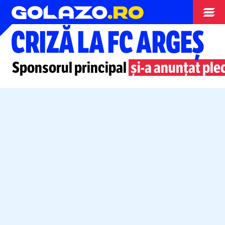
Superliga
CRIZĂ LA FC ARGEȘ
Sponsorul principal
și-a
anunțat ple