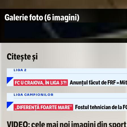
Galerie foto
(6 imagini)
Citește și
LIGA 2
Anunțul făcut de
FRF
» Mi
FC U CRAIOVA, ÎN LIGA 3?!
LIGA CAMPIONILOR
Fostul tehnician de la FC
„DIFERENȚĂ FOARTE MARE”
VIDEO: cele mai noi imagini din sport