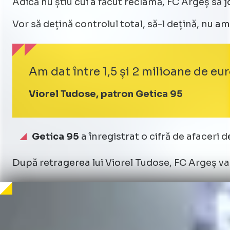
Adică nu știu cui a făcut reclamă, FC Argeș să j
Vor să dețină controlul total, să-l dețină, nu 
Am dat între 1,5 și 2 milioane de eu
Viorel Tudose, patron Getica 95
Getica 95
a înregistrat o cifră de afaceri de
După retragerea lui Viorel Tudose, FC Argeș va r