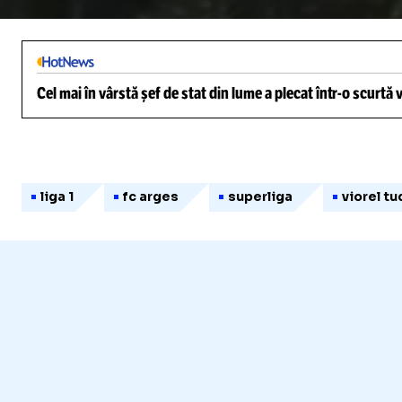
/
Unmute
Cel mai în vârstă șef de stat din lume a plecat într-o scurtă
liga 1
fc arges
superliga
viorel t