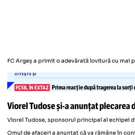
FC Argeș a primit o adevărată lovitură cu mai pu
CITEȘTE ȘI
Prima reacție după
tragerea la sorți
FCSB, ÎN EXTAZ
Viorel Tudose
și-a
anunțat plecarea d
Viorel Tudose, sponsorul principal al echipei d
Omul de afaceri a anunțat că va rămâne în conti