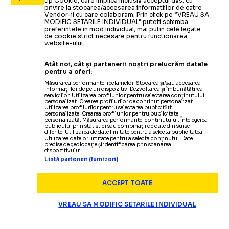
tip Cookie, care implica inclusiv acceptul dvs. cu
privire la stocarea/accesarea informatiilor de catre
Vendor-ii cu care colaboram. Prin click pe “VREAU SA
MODIFIC SETARILE INDIVIDUAL” puteti schimba
preferintele in mod individual, mai putin cele legate
de cookie strict necesare pentru functionarea
website-ului.
Atât noi, cât și partenerii noștri prelucrăm datele
pentru a oferi:
Măsurarea performanței reclamelor. Stocarea și/sau accesarea
informațiilor de pe un dispozitiv. Dezvoltarea și îmbunătățirea
serviciilor. Utilizarea profilurilor pentru selectarea conținutului
personalizat. Crearea profilurilor de conținut personalizat.
Utilizarea profilurilor pentru selectarea publicității
personalizate. Crearea profilurilor pentru publicitate
personalizată. Măsurarea performanței conținutului. Înțelegerea
publicului prin statistici sau combinații de date din surse
diferite. Utilizarea de date limitate pentru a selecta publicitatea.
Utilizarea datelor limitate pentru a selecta conținutul. Date
precise de geolocație și identificarea prin scanarea
dispozitivului.
Listă parteneri (furnizori)
ACCEPT TOATE
CAMPIONATE
Acuză că există
o conspirație împot
VREAU SA MODIFIC SETARILE INDIVIDUAL
FIFA, MESAJ FURIOS