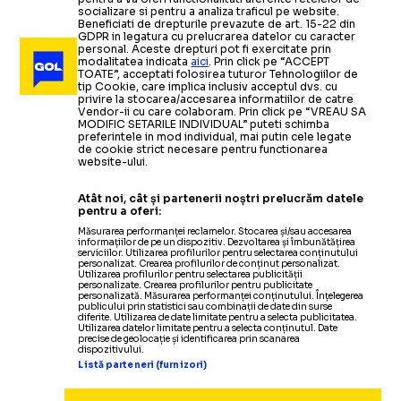
socializare si pentru a analiza traficul pe website.
Beneficiati de drepturile prevazute de art. 15-22 din
GDPR in legatura cu prelucrarea datelor cu caracter
personal. Aceste drepturi pot fi exercitate prin
modalitatea indicata
aici
. Prin click pe “ACCEPT
TOATE”, acceptati folosirea tuturor Tehnologiilor de
tip Cookie, care implica inclusiv acceptul dvs. cu
privire la stocarea/accesarea informatiilor de catre
Vendor-ii cu care colaboram. Prin click pe “VREAU SA
MODIFIC SETARILE INDIVIDUAL” puteti schimba
preferintele in mod individual, mai putin cele legate
de cookie strict necesare pentru functionarea
website-ului.
Atât noi, cât și partenerii noștri prelucrăm datele
pentru a oferi:
Măsurarea performanței reclamelor. Stocarea și/sau accesarea
informațiilor de pe un dispozitiv. Dezvoltarea și îmbunătățirea
serviciilor. Utilizarea profilurilor pentru selectarea conținutului
personalizat. Crearea profilurilor de conținut personalizat.
Utilizarea profilurilor pentru selectarea publicității
personalizate. Crearea profilurilor pentru publicitate
personalizată. Măsurarea performanței conținutului. Înțelegerea
publicului prin statistici sau combinații de date din surse
diferite. Utilizarea de date limitate pentru a selecta publicitatea.
Utilizarea datelor limitate pentru a selecta conținutul. Date
precise de geolocație și identificarea prin scanarea
dispozitivului.
Listă parteneri (furnizori)