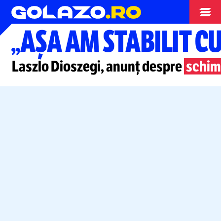
Superliga
„AȘA AM STABILIT C
Laszlo Dioszegi, anunț despre
schim