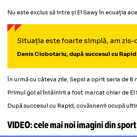
Nu este exclus să intre și El Sawy în ecuația ac
Situația este foarte simplă, am zis-
Denis Ciobotariu, după succesul cu Rapid
În urmă cu câteva zile, Sepsi a oprit seria de 8
Primul gol al întâlnirii a fost marcat chiar de E
După succesul cu Rapid, covăsnenii ocupă ultimu
VIDEO: cele mai noi imagini din sport