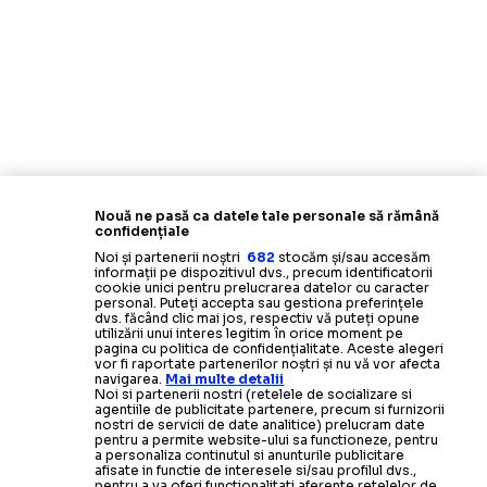
Nouă ne pasă ca datele tale personale să rămână
confidențiale
Noi și partenerii noștri
682
stocăm și/sau accesăm
informații pe dispozitivul dvs., precum identificatorii
cookie unici pentru prelucrarea datelor cu caracter
personal. Puteți accepta sau gestiona preferințele
dvs. făcând clic mai jos, respectiv vă puteți opune
utilizării unui interes legitim în orice moment pe
pagina cu politica de confidențialitate. Aceste alegeri
vor fi raportate partenerilor noștri și nu vă vor afecta
navigarea.
Mai multe detalii
Noi si partenerii nostri (retelele de socializare si
agentiile de publicitate partenere, precum si furnizorii
nostri de servicii de date analitice) prelucram date
pentru a permite website-ului sa functioneze, pentru
a personaliza continutul si anunturile publicitare
afisate in functie de interesele si/sau profilul dvs.,
pentru a va oferi functionalitati aferente retelelor de