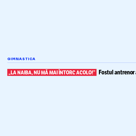
GIMNASTICA
Fostul antrenor 
„LA NAIBA, NU MĂ MAI ÎNTORC ACOLO!”