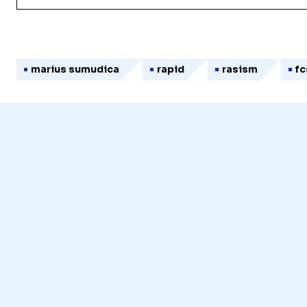
marius sumudica
rapid
rasism
fc