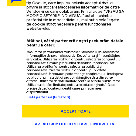
tip Cookie, care implica inclusiv acceptul dvs. cu
privire la stocarea/accesarea informatiilor de catre
Vendor-ii cu care colaboram. Prin click pe “VREAU SA
MODIFIC SETARILE INDIVIDUAL” puteti schimba
preferintele in mod individual, mai putin cele legate
de cookie strict necesare pentru functionarea
website-ului.
Atât noi, cât și partenerii noștri prelucrăm datele
pentru a oferi:
Măsurarea performanței reclamelor. Stocarea și/sau accesarea
informațiilor de pe un dispozitiv. Dezvoltarea și îmbunătățirea
serviciilor. Utilizarea profilurilor pentru selectarea conținutului
personalizat. Crearea profilurilor de conținut personalizat.
Utilizarea profilurilor pentru selectarea publicității
personalizate. Crearea profilurilor pentru publicitate
personalizată. Măsurarea performanței conținutului. Înțelegerea
publicului prin statistici sau combinații de date din surse
diferite. Utilizarea de date limitate pentru a selecta publicitatea.
Utilizarea datelor limitate pentru a selecta conținutul. Date
precise de geolocație și identificarea prin scanarea
dispozitivului.
Listă parteneri (furnizori)
ACCEPT TOATE
VREAU SA MODIFIC SETARILE INDIVIDUAL