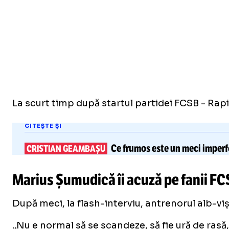
La scurt timp după startul partidei FCSB - Rapi
CITEȘTE ȘI
Ce frumos este
un meci imperf
CRISTIAN GEAMBAȘU
Marius Șumudică îi acuză pe fanii FCS
După meci, la flash-interviu, antrenorul alb-viși
„Nu e normal să se scandeze, să fie ură de rasă