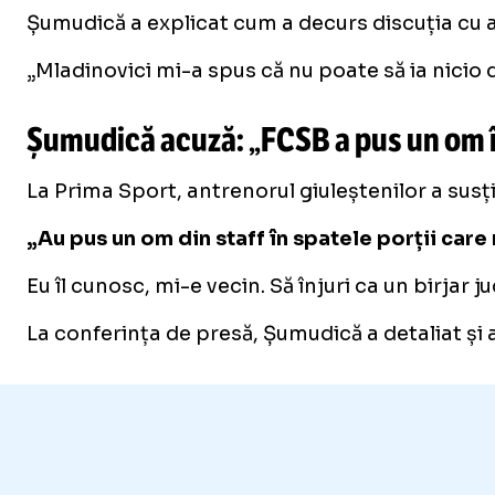
Șumudică a explicat cum a decurs discuția cu ar
„Mladinovici mi-a spus că nu poate să ia nicio d
Șumudică acuză: „FCSB a pus un om în
La Prima Sport, antrenorul giuleștenilor a susț
„Au pus un om din staff în spatele porții care 
Eu îl cunosc, mi-e vecin. Să înjuri ca un birjar 
La conferința de presă, Șumudică a detaliat și a 