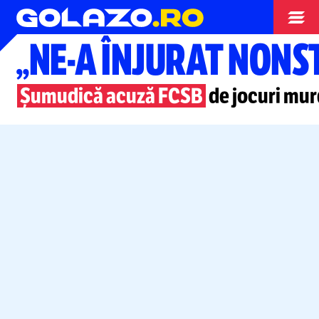
Superliga
„NE-A
ÎNJURAT NONS
Șumudică acuză FCSB
de jocuri mur