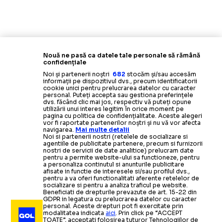
Nouă ne pasă ca datele tale personale să rămână
confidențiale
Noi și partenerii noștri
682
stocăm și/sau accesăm
informații pe dispozitivul dvs., precum identificatorii
cookie unici pentru prelucrarea datelor cu caracter
personal. Puteți accepta sau gestiona preferințele
dvs. făcând clic mai jos, respectiv vă puteți opune
utilizării unui interes legitim în orice moment pe
pagina cu politica de confidențialitate. Aceste alegeri
vor fi raportate partenerilor noștri și nu vă vor afecta
navigarea.
Mai multe detalii
Noi si partenerii nostri (retelele de socializare si
agentiile de publicitate partenere, precum si furnizorii
nostri de servicii de date analitice) prelucram date
pentru a permite website-ului sa functioneze, pentru
a personaliza continutul si anunturile publicitare
afisate in functie de interesele si/sau profilul dvs.,
pentru a va oferi functionalitati aferente retelelor de
socializare si pentru a analiza traficul pe website.
Beneficiati de drepturile prevazute de art. 15-22 din
GDPR in legatura cu prelucrarea datelor cu caracter
personal. Aceste drepturi pot fi exercitate prin
modalitatea indicata
aici
. Prin click pe “ACCEPT
TOATE”, acceptati folosirea tuturor Tehnologiilor de