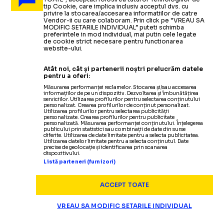
tip Cookie, care implica inclusiv acceptul dvs. cu
privire la stocarea/accesarea informatiilor de catre
Vendor-ii cu care colaboram. Prin click pe “VREAU SA
MODIFIC SETARILE INDIVIDUAL” puteti schimba
preferintele in mod individual, mai putin cele legate
de cookie strict necesare pentru functionarea
website-ului.
Atât noi, cât și partenerii noștri prelucrăm datele
pentru a oferi:
Măsurarea performanței reclamelor. Stocarea și/sau accesarea
informațiilor de pe un dispozitiv. Dezvoltarea și îmbunătățirea
serviciilor. Utilizarea profilurilor pentru selectarea conținutului
personalizat. Crearea profilurilor de conținut personalizat.
Utilizarea profilurilor pentru selectarea publicității
personalizate. Crearea profilurilor pentru publicitate
personalizată. Măsurarea performanței conținutului. Înțelegerea
publicului prin statistici sau combinații de date din surse
diferite. Utilizarea de date limitate pentru a selecta publicitatea.
Utilizarea datelor limitate pentru a selecta conținutul. Date
precise de geolocație și identificarea prin scanarea
dispozitivului.
SUPERLIGA
Listă parteneri (furnizori)
Panduru a răbufnit dup
„ȘMECHERIE ȘI BĂTAIE DE JOC!”
ACCEPT TOATE
VREAU SA MODIFIC SETARILE INDIVIDUAL