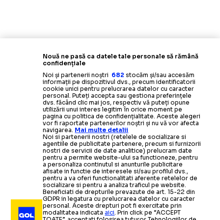
Nouă ne pasă ca datele tale personale să rămână
confidențiale
Noi și partenerii noștri
682
stocăm și/sau accesăm
informații pe dispozitivul dvs., precum identificatorii
cookie unici pentru prelucrarea datelor cu caracter
personal. Puteți accepta sau gestiona preferințele
dvs. făcând clic mai jos, respectiv vă puteți opune
utilizării unui interes legitim în orice moment pe
pagina cu politica de confidențialitate. Aceste alegeri
vor fi raportate partenerilor noștri și nu vă vor afecta
navigarea.
Mai multe detalii
Noi si partenerii nostri (retelele de socializare si
agentiile de publicitate partenere, precum si furnizorii
nostri de servicii de date analitice) prelucram date
pentru a permite website-ului sa functioneze, pentru
a personaliza continutul si anunturile publicitare
afisate in functie de interesele si/sau profilul dvs.,
pentru a va oferi functionalitati aferente retelelor de
socializare si pentru a analiza traficul pe website.
Beneficiati de drepturile prevazute de art. 15-22 din
GDPR in legatura cu prelucrarea datelor cu caracter
personal. Aceste drepturi pot fi exercitate prin
modalitatea indicata
aici
. Prin click pe “ACCEPT
TOATE”, acceptati folosirea tuturor Tehnologiilor de