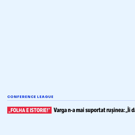
CONFERENCE LEAGUE
Varga
n-a
mai suportat rușinea:
„Îi 
„FOLHA E ISTORIE!”