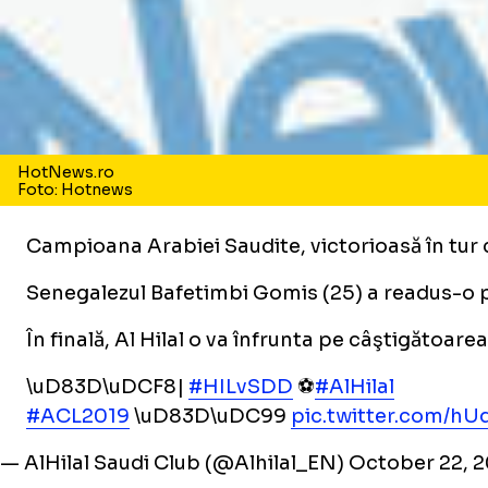
HotNews.ro
Foto: Hotnews
Campioana Arabiei Saudite, victorioasă în tur c
Senegalezul Bafetimbi Gomis (25) a readus-o pe A
În finală, Al Hilal o va înfrunta pe câştigăto
\uD83D\uDCF8|
#HILvSDD
⚽️
#AlHilal
#ACL2019
\uD83D\uDC99
pic.twitter.com/h
— AlHilal Saudi Club (@Alhilal_EN)
October 22, 2