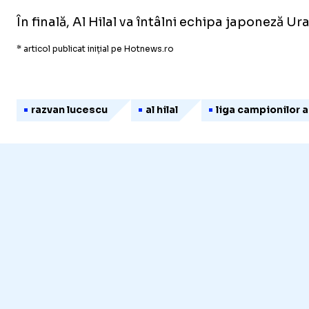
În finală, Al Hilal va întâlni echipa japoneză 
* articol publicat inițial pe Hotnews.ro
razvan lucescu
al hilal
liga campionilor a