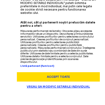
MODIFIC SETARILE INDIVIDUAL” puteti schimba
preferintele in mod individual, mai putin cele legate
de cookie strict necesare pentru functionarea
website-ului.
Atât noi, cât și partenerii noștri prelucrăm datele
pentru a oferi:
Măsurarea performanței reclamelor. Stocarea și/sau accesarea
informațiilor de pe un dispozitiv. Dezvoltarea și îmbunătățirea
serviciilor. Utilizarea profilurilor pentru selectarea conținutului
personalizat. Crearea profilurilor de conținut personalizat.
Utilizarea profilurilor pentru selectarea publicității
personalizate. Crearea profilurilor pentru publicitate
personalizată. Măsurarea performanței conținutului. Înțelegerea
publicului prin statistici sau combinații de date din surse
diferite. Utilizarea de date limitate pentru a selecta publicitatea.
Utilizarea datelor limitate pentru a selecta conținutul. Date
precise de geolocație și identificarea prin scanarea
dispozitivului.
Listă parteneri (furnizori)
ACCEPT TOATE
CAMPIONATE
VREAU SA MODIFIC SETARILE INDIVIDUAL
FOTO:
Stad
ARENĂ DIN UCRAINA, BOMBARDATĂ DE RUȘI!