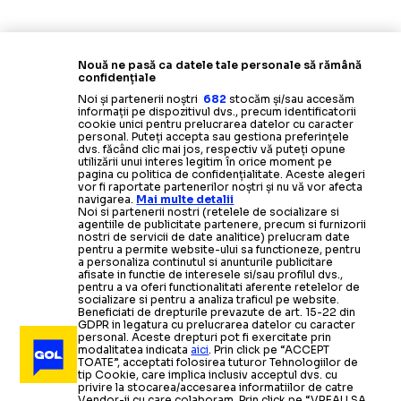
Nouă ne pasă ca datele tale personale să rămână
confidențiale
Noi și partenerii noștri
682
stocăm și/sau accesăm
informații pe dispozitivul dvs., precum identificatorii
cookie unici pentru prelucrarea datelor cu caracter
personal. Puteți accepta sau gestiona preferințele
dvs. făcând clic mai jos, respectiv vă puteți opune
utilizării unui interes legitim în orice moment pe
pagina cu politica de confidențialitate. Aceste alegeri
vor fi raportate partenerilor noștri și nu vă vor afecta
navigarea.
Mai multe detalii
Noi si partenerii nostri (retelele de socializare si
agentiile de publicitate partenere, precum si furnizorii
nostri de servicii de date analitice) prelucram date
pentru a permite website-ului sa functioneze, pentru
a personaliza continutul si anunturile publicitare
afisate in functie de interesele si/sau profilul dvs.,
pentru a va oferi functionalitati aferente retelelor de
socializare si pentru a analiza traficul pe website.
Beneficiati de drepturile prevazute de art. 15-22 din
GDPR in legatura cu prelucrarea datelor cu caracter
personal. Aceste drepturi pot fi exercitate prin
modalitatea indicata
aici
. Prin click pe “ACCEPT
TOATE”, acceptati folosirea tuturor Tehnologiilor de
tip Cookie, care implica inclusiv acceptul dvs. cu
privire la stocarea/accesarea informatiilor de catre
Vendor-ii cu care colaboram. Prin click pe “VREAU SA