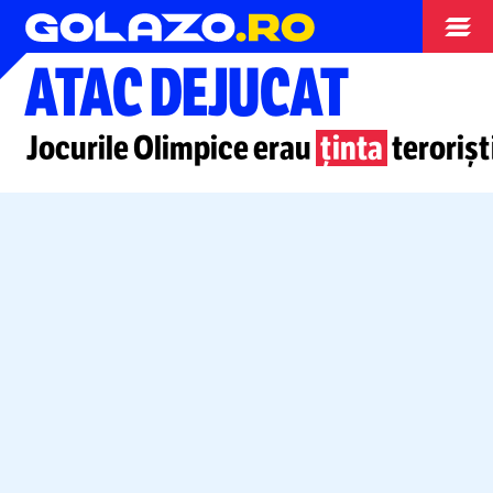
Jocurile Olimpice
ATAC DEJUCAT
Jocurile Olimpice erau
ținta
terorișt