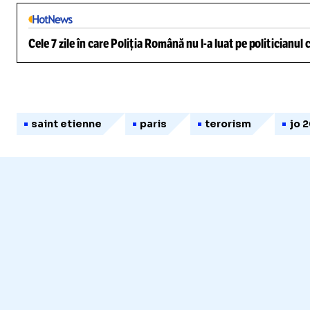
Cele 7 zile în care Poliția Română nu l-a luat pe politicianu
saint etienne
paris
terorism
jo 