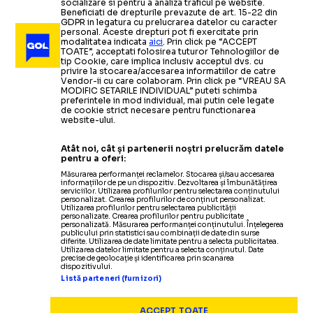
socializare si pentru a analiza traficul pe website.
Beneficiati de drepturile prevazute de art. 15-22 din
GDPR in legatura cu prelucrarea datelor cu caracter
personal. Aceste drepturi pot fi exercitate prin
modalitatea indicata
aici
. Prin click pe “ACCEPT
TOATE”, acceptati folosirea tuturor Tehnologiilor de
tip Cookie, care implica inclusiv acceptul dvs. cu
privire la stocarea/accesarea informatiilor de catre
Vendor-ii cu care colaboram. Prin click pe “VREAU SA
MODIFIC SETARILE INDIVIDUAL” puteti schimba
preferintele in mod individual, mai putin cele legate
de cookie strict necesare pentru functionarea
website-ului.
Atât noi, cât și partenerii noștri prelucrăm datele
pentru a oferi:
Măsurarea performanței reclamelor. Stocarea și/sau accesarea
informațiilor de pe un dispozitiv. Dezvoltarea și îmbunătățirea
serviciilor. Utilizarea profilurilor pentru selectarea conținutului
personalizat. Crearea profilurilor de conținut personalizat.
Utilizarea profilurilor pentru selectarea publicității
personalizate. Crearea profilurilor pentru publicitate
personalizată. Măsurarea performanței conținutului. Înțelegerea
publicului prin statistici sau combinații de date din surse
diferite. Utilizarea de date limitate pentru a selecta publicitatea.
Utilizarea datelor limitate pentru a selecta conținutul. Date
precise de geolocație și identificarea prin scanarea
dispozitivului.
Listă parteneri (furnizori)
ACCEPT TOATE