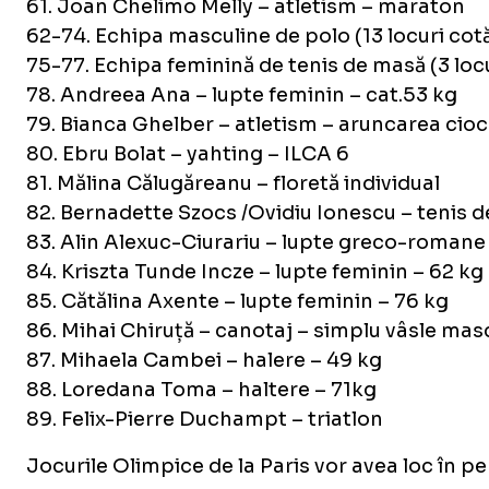
61. Joan Chelimo Melly – atletism – maraton
62-74. Echipa masculine de polo (13 locuri cot
75-77. Echipa feminină de tenis de masă (3 locu
78. Andreea Ana – lupte feminin – cat.53 kg
79. Bianca Ghelber – atletism – aruncarea cioc
80. Ebru Bolat – yahting – ILCA 6
81. Mălina Călugăreanu – floretă individual
82. Bernadette Szocs /Ovidiu Ionescu – tenis 
83. Alin Alexuc-Ciurariu – lupte greco-romane
84. Kriszta Tunde Incze – lupte feminin – 62 kg
85. Cătălina Axente – lupte feminin – 76 kg
86. Mihai Chiruță – canotaj – simplu vâsle mas
87. Mihaela Cambei – halere – 49 kg
88. Loredana Toma – haltere – 71kg
89. Felix-Pierre Duchampt – triatlon
Jocurile Olimpice de la Paris vor avea loc în pe