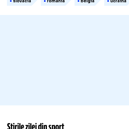
slovacia
romania
belgia
ucraina
Știrile zilei din sport