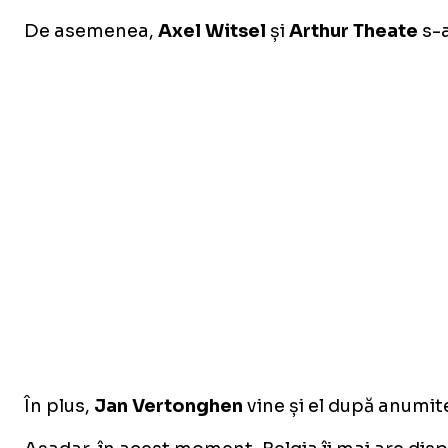
De asemenea,
Axel Witsel
și
Arthur Theate
s-a
În plus,
Jan Vertonghen
vine și el după anumit