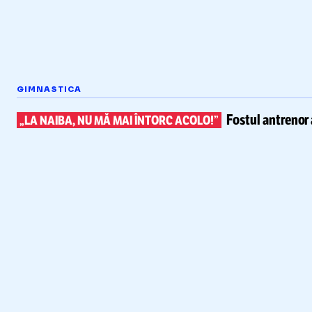
GIMNASTICA
Fostul antrenor 
„LA NAIBA, NU MĂ MAI ÎNTORC ACOLO!”