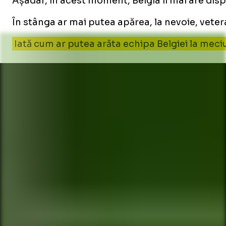
Așadar, în acest moment, Belgia îi mai are dis
În stânga ar mai putea apărea, la nevoie, veter
Iată cum ar putea arăta echipa Belgiei la meciu