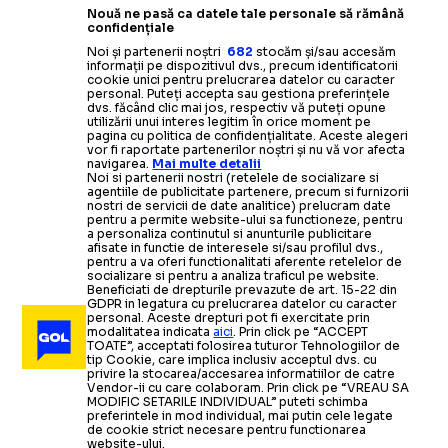
Nouă ne pasă ca datele tale personale să rămână
confidențiale
Noi și partenerii noștri
682
stocăm și/sau accesăm
informații pe dispozitivul dvs., precum identificatorii
cookie unici pentru prelucrarea datelor cu caracter
personal. Puteți accepta sau gestiona preferințele
dvs. făcând clic mai jos, respectiv vă puteți opune
utilizării unui interes legitim în orice moment pe
pagina cu politica de confidențialitate. Aceste alegeri
vor fi raportate partenerilor noștri și nu vă vor afecta
navigarea.
Mai multe detalii
Noi si partenerii nostri (retelele de socializare si
agentiile de publicitate partenere, precum si furnizorii
nostri de servicii de date analitice) prelucram date
pentru a permite website-ului sa functioneze, pentru
a personaliza continutul si anunturile publicitare
afisate in functie de interesele si/sau profilul dvs.,
pentru a va oferi functionalitati aferente retelelor de
socializare si pentru a analiza traficul pe website.
Beneficiati de drepturile prevazute de art. 15-22 din
GDPR in legatura cu prelucrarea datelor cu caracter
personal. Aceste drepturi pot fi exercitate prin
modalitatea indicata
aici
. Prin click pe “ACCEPT
TOATE”, acceptati folosirea tuturor Tehnologiilor de
tip Cookie, care implica inclusiv acceptul dvs. cu
privire la stocarea/accesarea informatiilor de catre
Vendor-ii cu care colaboram. Prin click pe “VREAU SA
MODIFIC SETARILE INDIVIDUAL” puteti schimba
preferintele in mod individual, mai putin cele legate
de cookie strict necesare pentru functionarea
website-ului.