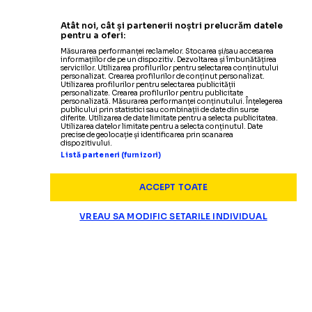
Atât noi, cât și partenerii noștri prelucrăm datele
pentru a oferi:
Măsurarea performanței reclamelor. Stocarea și/sau accesarea
informațiilor de pe un dispozitiv. Dezvoltarea și îmbunătățirea
serviciilor. Utilizarea profilurilor pentru selectarea conținutului
personalizat. Crearea profilurilor de conținut personalizat.
Utilizarea profilurilor pentru selectarea publicității
personalizate. Crearea profilurilor pentru publicitate
personalizată. Măsurarea performanței conținutului. Înțelegerea
publicului prin statistici sau combinații de date din surse
diferite. Utilizarea de date limitate pentru a selecta publicitatea.
Utilizarea datelor limitate pentru a selecta conținutul. Date
precise de geolocație și identificarea prin scanarea
dispozitivului.
Listă parteneri (furnizori)
ACCEPT TOATE
VREAU SA MODIFIC SETARILE INDIVIDUAL