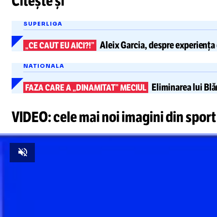
Citește și
SUPERLIGA
Aleix Garcia, despre
experiența
„CE CAUT EU AICI?!”
NATIONALA
Eliminarea lui Bl
FAZA CARE A „DINAMITAT” MECIUL
VIDEO: cele mai noi imagini din sport
Unmute