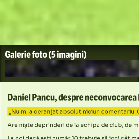
Galerie foto
(5 imagini)
Daniel Pancu, despre neconvocarea lui
„Nu m-a deranjat absolut niciun comentariu. Căt
Are niște deprinderi de la echipa de club, de mu
La noi dacă ești număr 10 trebuie să joci cât 