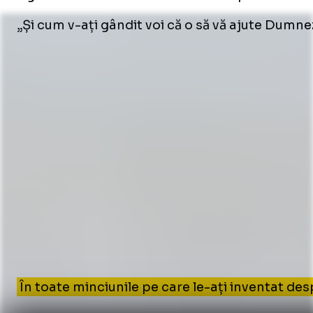
„Și cum v-ați gândit voi că o să vă ajute Dumneze
În toate minciunile pe care le-ați inventat desp