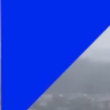
Foto
1
/
5
:
Spania U21 - România U21/ Foto:sportpictures.eu.jp