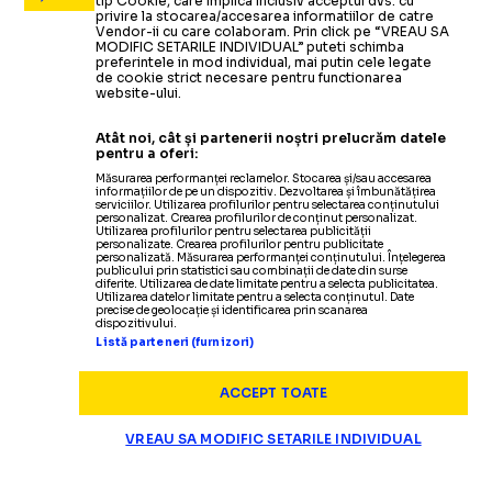
tip Cookie, care implica inclusiv acceptul dvs. cu
privire la stocarea/accesarea informatiilor de catre
Vendor-ii cu care colaboram. Prin click pe “VREAU SA
MODIFIC SETARILE INDIVIDUAL” puteti schimba
preferintele in mod individual, mai putin cele legate
de cookie strict necesare pentru functionarea
website-ului.
Atât noi, cât și partenerii noștri prelucrăm datele
pentru a oferi:
Măsurarea performanței reclamelor. Stocarea și/sau accesarea
informațiilor de pe un dispozitiv. Dezvoltarea și îmbunătățirea
serviciilor. Utilizarea profilurilor pentru selectarea conținutului
personalizat. Crearea profilurilor de conținut personalizat.
Utilizarea profilurilor pentru selectarea publicității
personalizate. Crearea profilurilor pentru publicitate
personalizată. Măsurarea performanței conținutului. Înțelegerea
publicului prin statistici sau combinații de date din surse
diferite. Utilizarea de date limitate pentru a selecta publicitatea.
Utilizarea datelor limitate pentru a selecta conținutul. Date
precise de geolocație și identificarea prin scanarea
dispozitivului.
Listă parteneri (furnizori)
ACCEPT TOATE
VREAU SA MODIFIC SETARILE INDIVIDUAL