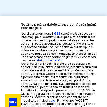
Nouă ne pasă ca datele tale personale să rămână
confidențiale
Noi și partenerii noștri
682
stocăm și/sau accesăm
informații pe dispozitivul dvs., precum identificatorii
cookie unici pentru prelucrarea datelor cu caracter
personal. Puteți accepta sau gestiona preferințele
dvs. făcând clic mai jos, respectiv vă puteți opune
utilizării unui interes legitim în orice moment pe
pagina cu politica de confidențialitate. Aceste alegeri
vor fi raportate partenerilor noștri și nu vă vor afecta
navigarea.
Mai multe detalii
Noi si partenerii nostri (retelele de socializare si
agentiile de publicitate partenere, precum si furnizorii
nostri de servicii de date analitice) prelucram date
pentru a permite website-ului sa functioneze, pentru
a personaliza continutul si anunturile publicitare
afisate in functie de interesele si/sau profilul dvs.,
pentru a va oferi functionalitati aferente retelelor de
socializare si pentru a analiza traficul pe website.
Beneficiati de drepturile prevazute de art. 15-22 din
GDPR in legatura cu prelucrarea datelor cu caracter
personal. Aceste drepturi pot fi exercitate prin
modalitatea indicata
aici
. Prin click pe “ACCEPT
TOATE”, acceptati folosirea tuturor Tehnologiilor de