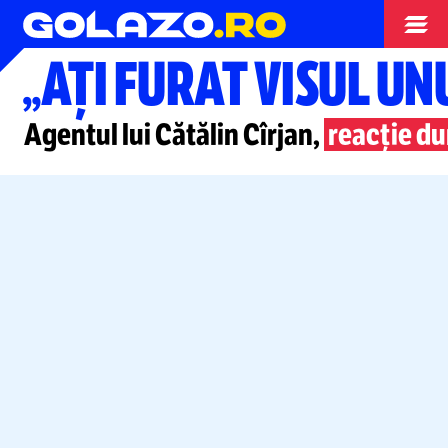
Nationala
„AȚI FURAT VISUL UN
Agentul lui Cătălin Cîrjan,
reacție du