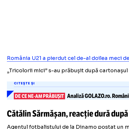
România U21 a pierdut cel de-al doilea meci 
„Tricolorii mici” s-au prăbușit după cartonașul 
CITEȘTE ȘI
Analiză GOLAZO.ro.
România
DE CE
NE-AM
PRĂBUȘIT
Cătălin Sărmășan, reacție dură după î
Agentul fotbalistului de la Dinamo postat un 