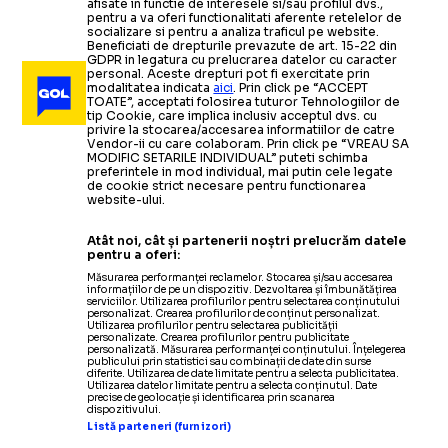
afisate in functie de interesele si/sau profilul dvs.,
pentru a va oferi functionalitati aferente retelelor de
socializare si pentru a analiza traficul pe website.
Beneficiati de drepturile prevazute de art. 15-22 din
GDPR in legatura cu prelucrarea datelor cu caracter
personal. Aceste drepturi pot fi exercitate prin
modalitatea indicata
aici
. Prin click pe “ACCEPT
TOATE”, acceptati folosirea tuturor Tehnologiilor de
tip Cookie, care implica inclusiv acceptul dvs. cu
privire la stocarea/accesarea informatiilor de catre
Vendor-ii cu care colaboram. Prin click pe “VREAU SA
MODIFIC SETARILE INDIVIDUAL” puteti schimba
preferintele in mod individual, mai putin cele legate
de cookie strict necesare pentru functionarea
website-ului.
Atât noi, cât și partenerii noștri prelucrăm datele
pentru a oferi:
Măsurarea performanței reclamelor. Stocarea și/sau accesarea
informațiilor de pe un dispozitiv. Dezvoltarea și îmbunătățirea
serviciilor. Utilizarea profilurilor pentru selectarea conținutului
personalizat. Crearea profilurilor de conținut personalizat.
Utilizarea profilurilor pentru selectarea publicității
personalizate. Crearea profilurilor pentru publicitate
personalizată. Măsurarea performanței conținutului. Înțelegerea
publicului prin statistici sau combinații de date din surse
diferite. Utilizarea de date limitate pentru a selecta publicitatea.
Utilizarea datelor limitate pentru a selecta conținutul. Date
precise de geolocație și identificarea prin scanarea
dispozitivului.
Listă parteneri (furnizori)