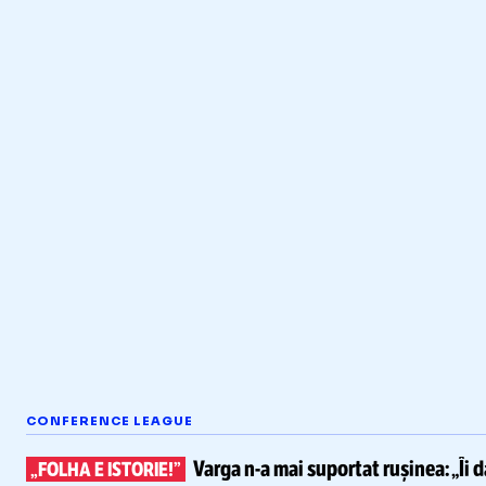
CONFERENCE LEAGUE
Varga
n-a
mai suportat rușinea:
„Îi 
„FOLHA E ISTORIE!”