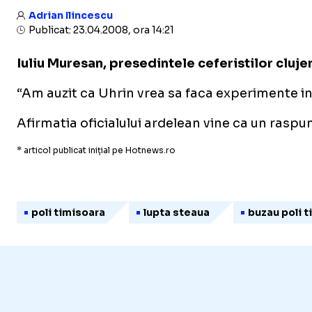
Adrian Ilincescu
Publicat: 23.04.2008, ora 14:21
Iuliu Muresan, presedintele ceferistilor clujen
“Am auzit ca Uhrin vrea sa faca experimente in 
Afirmatia oficialului ardelean vine ca un raspu
* articol publicat inițial pe Hotnews.ro
poli timisoara
lupta steaua
buzau poli 