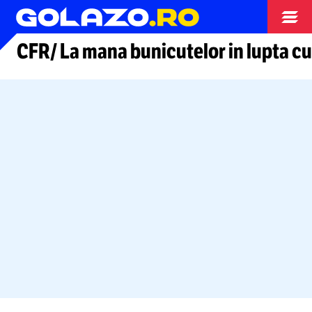
Arhiva fotbal
CFR/ La mana bunicutelor in lupta c