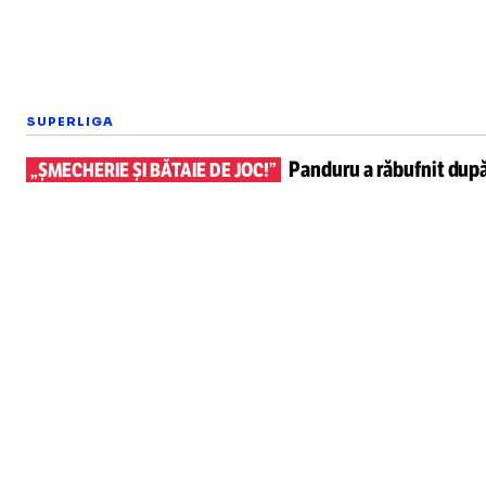
SUPERLIGA
Panduru a răbufnit dup
„ȘMECHERIE ȘI BĂTAIE DE JOC!”