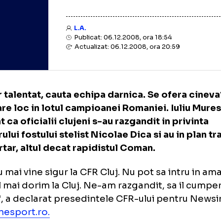
L.A.
Publicat: 06.12.2008, ora 18:54
Actualizat: 06.12.2008, ora 20:59
ator talentat, cauta echipa darnica. Se ofe
mai are loc in lotul campioanei Romaniei. Iu
larat ca oficialii clujeni s-au razgandit in p
nsferului fostului stelist Nicolae Dica si au i
i portar, altul decat rapidistul Coman.
ca nu mai vine sigur la CFR Cluj. Nu pot sa in