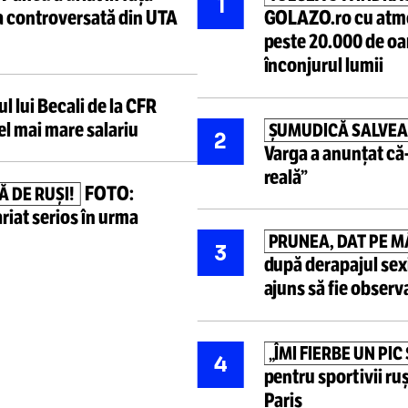
Cele mai ci
Pancu a urlat în fața
EC!”
TULCEA
1
e faza controversată din UTA
GOLAZO.r
peste 20
înconjuru
eratul lui Becali de la CFR
ea cel mai mare salariu
ȘUMUDIC
2
Varga a 
reală”