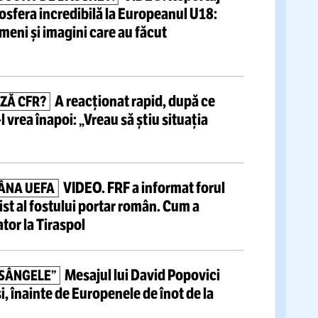
tite articole
VIDEO:
Reportaj
S-A
ÎNDRĂGOSTIT DE BASCHET!
o cu atmosfera incredibilă la Europeanul U18:
.000 de oameni
și imagini care au făcut
l lumii
A reacționat rapid, după ce
Ă SALVEAZĂ CFR?
anunțat
că-l
vrea înapoi:
„Vreau să știu situația