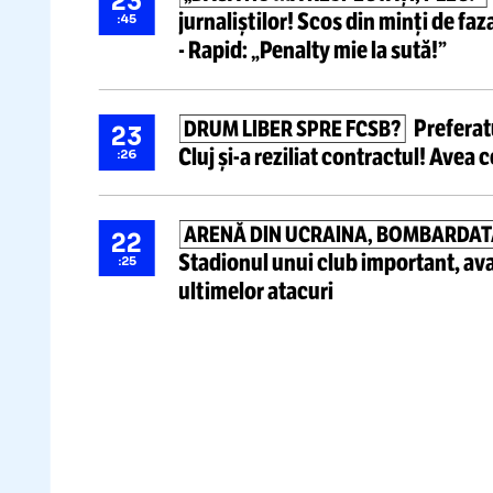
Știri ultima oră
„DACĂ NU MĂ RESPECTAȚI, PL
23
jurnaliștilor!
Scos din minți d
:45
-
Rapid: „Penalty mie la sută!”
Pref
DRUM LIBER SPRE FCSB?
23
Cluj
și-a
reziliat contractul!
Av
:26