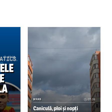
Cristian Geambașu: Continuă rușinea!
m:
Cu drag,
despre lachei
CFR! Folha nu pleacă singur! Primii 3 jucători dați afară + 
Tragedia de la Dinamo 2 ITM Argeș dezv