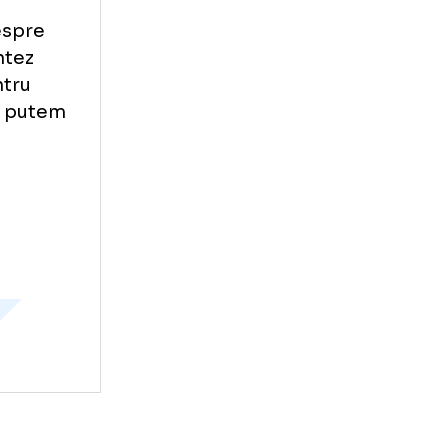
 il cumpere alte
u Newsin, citat
r. "Cat despre
 sa comentez
lutie pentru
pe care ne putem
san
lae coman