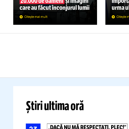
ÎNDRĂGOSTIT
U
DE BASCHET!
D
VIDEO:
Reportaj GOLAZO.ro
cu atmosfera incredibilă la
Europeanul U18:
peste
F
20.000 de oameni
și imagini
im
care au făcut înconjurul lumii
ur
Citește mai mult