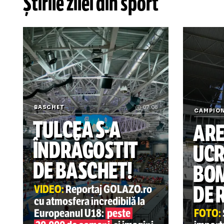
b
Știrile zilei din sport
BASCHET
07.08
CA
TULCEA
S-A
A