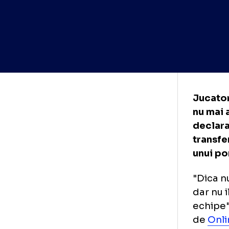
Juc
nu 
dec
tra
unu
"Di