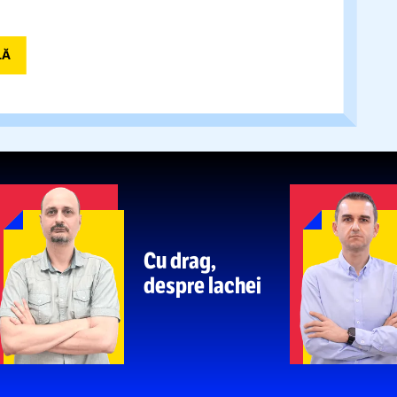
VIDEO.
FRF a informat forul
 DAT PE MÂNA UEFA
apajul sexist al fostului portar român.
Cum a
fie observator la Tiraspol
Mesajul lui
David Popovici
RBE UN PIC SÂNGELE”
rtivii ruși,
înainte de Europenele de înot de la
A PRINCIPALĂ