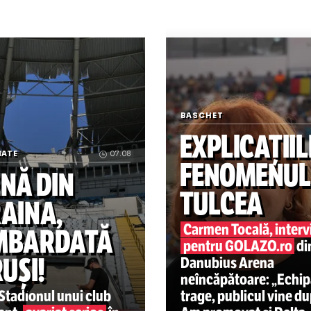
aza cfr
Tulcea s-a îndrăgostit de
BASCHET
EXPLIC
MPIONATE
07.08
FENOM
RENĂ DIN