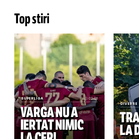
OPINII
Cr
G
Co
ru
Top stiri