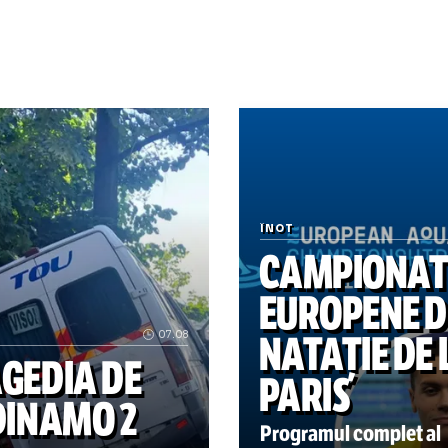
istian
Radu Nau
eambașu:
Ciorba
ntinuă
noastră
șinea!
Varga nu a iertat nimic la 