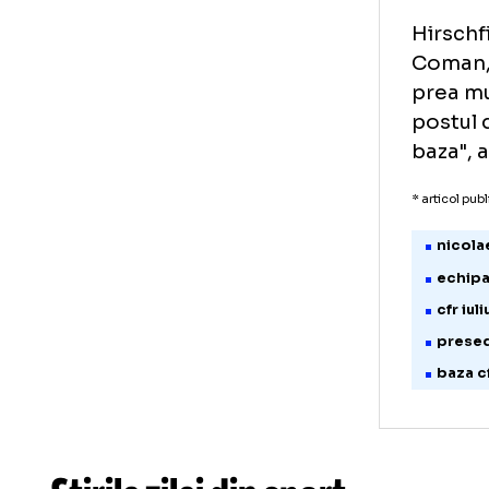
dar
ech
de
Hir
Com
pre
pos
baz
* art
n
e
c
p