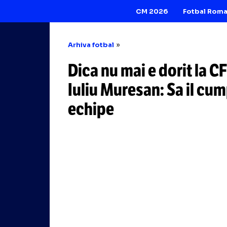
CM 2026
Arhiva fotbal
Dica nu mai e dori
Iuliu Muresan: Sa
echipe