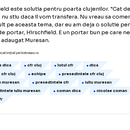
 nu il mai dorim la Cluj. Ne-am razgandit, sa
ipe", a declarat presedintele CFR-ului pentr
Onlinesport.ro.
schfield este solutia pentru poarta clujenilo
an, nu stiu daca il vom transfera. Nu vreau
a mult pe aceasta tema, dar eu am deja o so
tul de portar, Hirschfield. E un portar bun 
a", a adaugat Muresan.
icol publicat inițial pe Hotnews.ro
icolae dica
cfr cluj
lotul cfr
dica
chipa cfr cluj
echipe
presedintele cfr cluj
fr iuliu muresan
presedintele cfr
iuliu mure
resedintele iuliu muresan
coman dica
nico