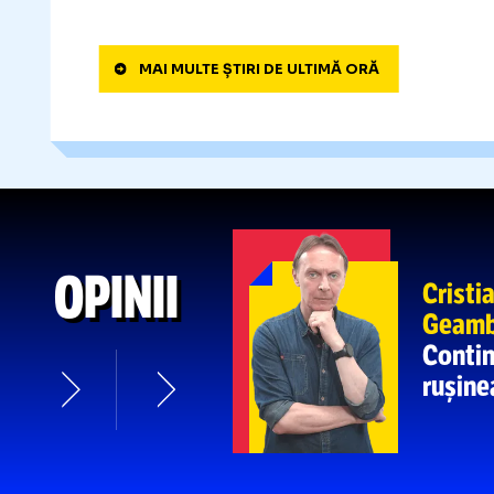
ARENĂ DIN UCRAINA, BOMBAR
22
Stadionul unui club importan
:25
ultimelor atacuri
MAI MULTE ȘTIRI DE ULTIMĂ ORĂ