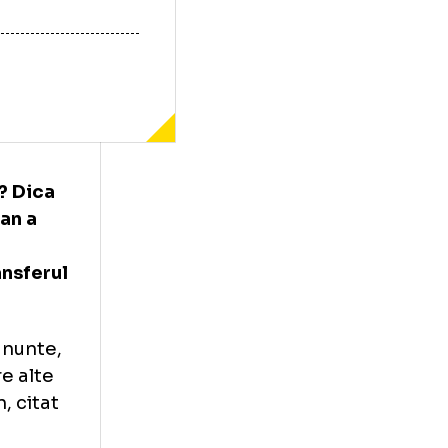
ra cineva? Dica
liu Muresan a
rivinta
n plan transferul
tru in amanunte,