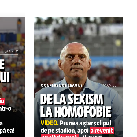
 baschet! VIDEO: Reportaj GOLAZO.ro cu atmosfera incredib
Arenă din Ucraina, bombardată de ruși!
07.08
AȚIILE
ENULUI
CONFERENCE LEAGUE