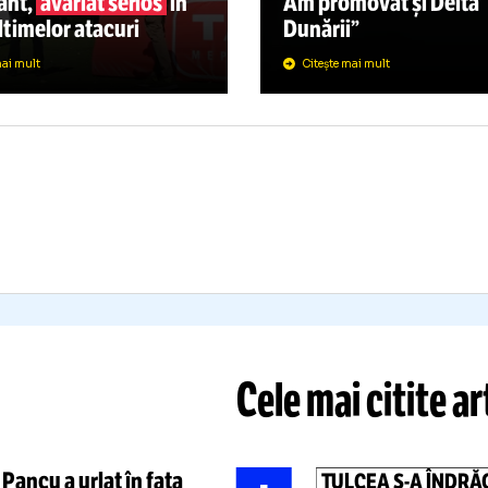
TULCE
CRAINA,
Carmen Tocal
BOMBARDATĂ
pentru GOL
E RUȘI!
Danubius Ar
neîncăpătoa
OTO:
Stadionul unui club
trage, public
portant,
avariat serios
în
Am promovat
ma ultimelor atacuri
Dunării”
Citește mai mult
Citește mai mult