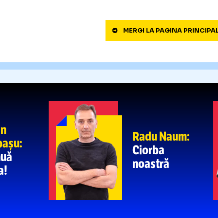
FOTO:
DATĂ DE RUȘI!
t,
avariat serios
în urma
PRUNEA,
3
după
der
ajuns să 
„ÎMI FIE
4
pentru spo
Paris
MERGI LA PAGIN