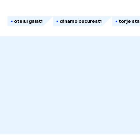
otelul galati
dinamo bucuresti
torje st