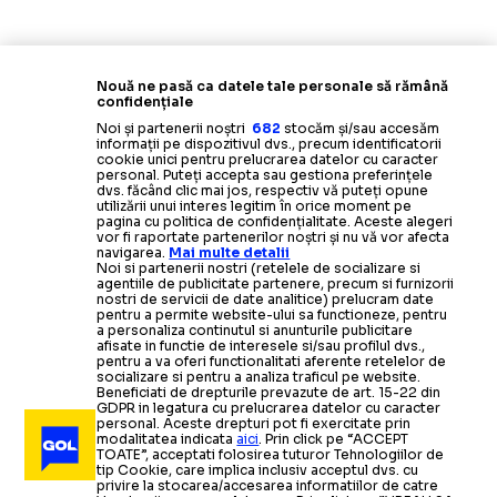
Nouă ne pasă ca datele tale personale să rămână
confidențiale
Noi și partenerii noștri
682
stocăm și/sau accesăm
informații pe dispozitivul dvs., precum identificatorii
cookie unici pentru prelucrarea datelor cu caracter
personal. Puteți accepta sau gestiona preferințele
dvs. făcând clic mai jos, respectiv vă puteți opune
utilizării unui interes legitim în orice moment pe
pagina cu politica de confidențialitate. Aceste alegeri
vor fi raportate partenerilor noștri și nu vă vor afecta
navigarea.
Mai multe detalii
Noi si partenerii nostri (retelele de socializare si
agentiile de publicitate partenere, precum si furnizorii
nostri de servicii de date analitice) prelucram date
pentru a permite website-ului sa functioneze, pentru
a personaliza continutul si anunturile publicitare
afisate in functie de interesele si/sau profilul dvs.,
pentru a va oferi functionalitati aferente retelelor de
socializare si pentru a analiza traficul pe website.
Beneficiati de drepturile prevazute de art. 15-22 din
GDPR in legatura cu prelucrarea datelor cu caracter
personal. Aceste drepturi pot fi exercitate prin
modalitatea indicata
aici
. Prin click pe “ACCEPT
TOATE”, acceptati folosirea tuturor Tehnologiilor de
tip Cookie, care implica inclusiv acceptul dvs. cu
privire la stocarea/accesarea informatiilor de catre