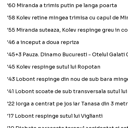
'60 Miranda a trimis putin pe langa poarta
'58 Kolev retine mingea trimisa cu capul de M
'55 Miranda suteaza, Kolev respinge greu in c
'46 a inceput a doua repriza
'45+3 Pauza. Dinamo Bucuresti - Otelul Galati 
'45 Kolev respinge sutul lui Ropotan
'43 Lobont respinge din nou de sub bara minge
'41 Lobont scoate de sub transversala sutul lui 
'22 Iorga a centrat pe jos iar Tanasa din 3 met
'17 Lobont respinge sutul lui Viglianti