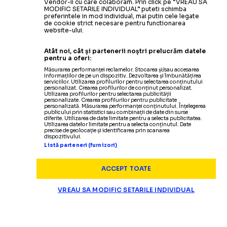
Vendor-ii cu care colaboram. Prin click pe “VREAU SA
MODIFIC SETARILE INDIVIDUAL” puteti schimba
preferintele in mod individual, mai putin cele legate
de cookie strict necesare pentru functionarea
website-ului.
Atât noi, cât și partenerii noștri prelucrăm datele
pentru a oferi:
Măsurarea performanței reclamelor. Stocarea și/sau accesarea
informațiilor de pe un dispozitiv. Dezvoltarea și îmbunătățirea
serviciilor. Utilizarea profilurilor pentru selectarea conținutului
personalizat. Crearea profilurilor de conținut personalizat.
Utilizarea profilurilor pentru selectarea publicității
personalizate. Crearea profilurilor pentru publicitate
personalizată. Măsurarea performanței conținutului. Înțelegerea
publicului prin statistici sau combinații de date din surse
diferite. Utilizarea de date limitate pentru a selecta publicitatea.
Utilizarea datelor limitate pentru a selecta conținutul. Date
precise de geolocație și identificarea prin scanarea
dispozitivului.
Listă parteneri (furnizori)
ACCEPT TOATE
VREAU SA MODIFIC SETARILE INDIVIDUAL