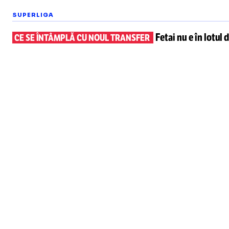
SUPERLIGA
Fetai nu e în lotul
d
CE SE ÎNTÂMPLĂ CU NOUL TRANSFER