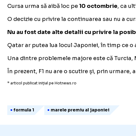
Cursa urma să aibă loc pe
10 octombrie
, ca ul
O decizie cu privire la continuarea sau nu a cu
Nu au fost date alte detalii cu privire la posi
Qatar ar putea lua locul Japoniei, în timp ce o
Una dintre problemele majore este că Turcia, Mex
În prezent, F1 nu are o scutire și, prin urmare,
* articol publicat inițial pe Hotnews.ro
formula 1
marele premiu al japoniei