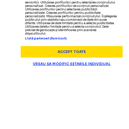
serviciilor. Utilizarea profilurilor pentru selectarea conținutului
personalizat. Crearea profilurilor de conținut personalizat.
SUPERLIGA
Utilizarea profilurilor pentru selectarea publicității
personalizate. Crearea profilurilor pentru publicitate
personalizată. Măsurarea performanței conținutului. Înțelegerea
Fetai nu e în lotul
d
CE SE ÎNTÂMPLĂ CU NOUL TRANSFER
publicului prin statistici sau combinații de date din surse
diferite. Utilizarea de date limitate pentru a selecta publicitatea.
Utilizarea datelor limitate pentru a selecta conținutul. Date
precise de geolocație și identificarea prin scanarea
dispozitivului.
Listă parteneri (furnizori)
ACCEPT TOATE
VREAU SA MODIFIC SETARILE INDIVIDUAL