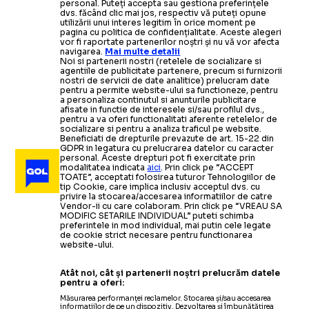
personal. Puteți accepta sau gestiona preferințele
dvs. făcând clic mai jos, respectiv vă puteți opune
utilizării unui interes legitim în orice moment pe
pagina cu politica de confidențialitate. Aceste alegeri
vor fi raportate partenerilor noștri și nu vă vor afecta
navigarea.
Mai multe detalii
Noi si partenerii nostri (retelele de socializare si
agentiile de publicitate partenere, precum si furnizorii
nostri de servicii de date analitice) prelucram date
pentru a permite website-ului sa functioneze, pentru
a personaliza continutul si anunturile publicitare
afisate in functie de interesele si/sau profilul dvs.,
pentru a va oferi functionalitati aferente retelelor de
socializare si pentru a analiza traficul pe website.
Beneficiati de drepturile prevazute de art. 15-22 din
GDPR in legatura cu prelucrarea datelor cu caracter
personal. Aceste drepturi pot fi exercitate prin
modalitatea indicata
aici
. Prin click pe “ACCEPT
TOATE”, acceptati folosirea tuturor Tehnologiilor de
tip Cookie, care implica inclusiv acceptul dvs. cu
privire la stocarea/accesarea informatiilor de catre
Vendor-ii cu care colaboram. Prin click pe “VREAU SA
MODIFIC SETARILE INDIVIDUAL” puteti schimba
preferintele in mod individual, mai putin cele legate
de cookie strict necesare pentru functionarea
website-ului.
Atât noi, cât și partenerii noștri prelucrăm datele
pentru a oferi:
Măsurarea performanței reclamelor. Stocarea și/sau accesarea
informațiilor de pe un dispozitiv. Dezvoltarea și îmbunătățirea