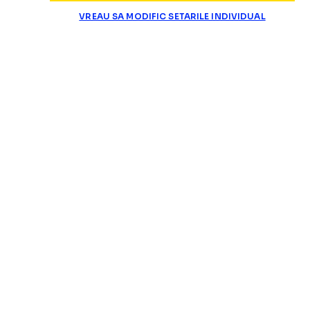
VREAU SA MODIFIC SETARILE INDIVIDUAL
SUPERLIGA
A suferit
o interven
JUCĂTORUL LUI DINAMO
S-A
OPERAT