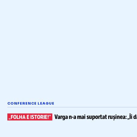
CONFERENCE LEAGUE
Varga
n-a
mai suportat rușinea:
„Îi 
„FOLHA E ISTORIE!”