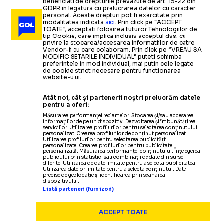
Beneficiati de drepturile prevazute de art. 15-22 din
GDPR in legatura cu prelucrarea datelor cu caracter
personal. Aceste drepturi pot fi exercitate prin
modalitatea indicata
aici
. Prin click pe “ACCEPT
TOATE”, acceptati folosirea tuturor Tehnologiilor de
tip Cookie, care implica inclusiv acceptul dvs. cu
privire la stocarea/accesarea informatiilor de catre
Vendor-ii cu care colaboram. Prin click pe “VREAU SA
MODIFIC SETARILE INDIVIDUAL” puteti schimba
preferintele in mod individual, mai putin cele legate
de cookie strict necesare pentru functionarea
website-ului.
Atât noi, cât și partenerii noștri prelucrăm datele
pentru a oferi:
Măsurarea performanței reclamelor. Stocarea și/sau accesarea
informațiilor de pe un dispozitiv. Dezvoltarea și îmbunătățirea
serviciilor. Utilizarea profilurilor pentru selectarea conținutului
personalizat. Crearea profilurilor de conținut personalizat.
Utilizarea profilurilor pentru selectarea publicității
personalizate. Crearea profilurilor pentru publicitate
personalizată. Măsurarea performanței conținutului. Înțelegerea
publicului prin statistici sau combinații de date din surse
diferite. Utilizarea de date limitate pentru a selecta publicitatea.
Utilizarea datelor limitate pentru a selecta conținutul. Date
precise de geolocație și identificarea prin scanarea
dispozitivului.
Listă parteneri (furnizori)
ACCEPT TOATE