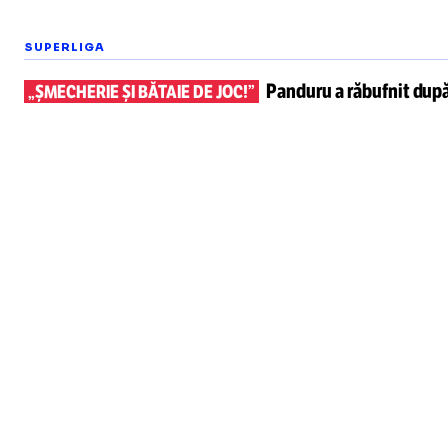
SUPERLIGA
Panduru a răbufnit dup
„ȘMECHERIE ȘI BĂTAIE DE JOC!”