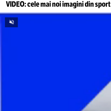
VIDEO: cele mai noi imagini din sport
Unmute