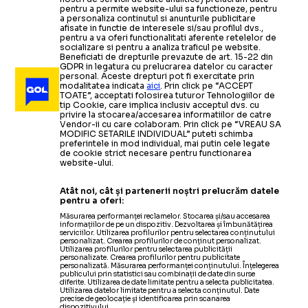
pentru a permite website-ului sa functioneze, pentru
a personaliza continutul si anunturile publicitare
afisate in functie de interesele si/sau profilul dvs.,
pentru a va oferi functionalitati aferente retelelor de
socializare si pentru a analiza traficul pe website.
Beneficiati de drepturile prevazute de art. 15-22 din
GDPR in legatura cu prelucrarea datelor cu caracter
personal. Aceste drepturi pot fi exercitate prin
modalitatea indicata
aici
. Prin click pe “ACCEPT
TOATE”, acceptati folosirea tuturor Tehnologiilor de
tip Cookie, care implica inclusiv acceptul dvs. cu
privire la stocarea/accesarea informatiilor de catre
Vendor-ii cu care colaboram. Prin click pe “VREAU SA
MODIFIC SETARILE INDIVIDUAL” puteti schimba
preferintele in mod individual, mai putin cele legate
de cookie strict necesare pentru functionarea
website-ului.
Atât noi, cât și partenerii noștri prelucrăm datele
pentru a oferi:
Măsurarea performanței reclamelor. Stocarea și/sau accesarea
informațiilor de pe un dispozitiv. Dezvoltarea și îmbunătățirea
serviciilor. Utilizarea profilurilor pentru selectarea conținutului
personalizat. Crearea profilurilor de conținut personalizat.
Utilizarea profilurilor pentru selectarea publicității
personalizate. Crearea profilurilor pentru publicitate
personalizată. Măsurarea performanței conținutului. Înțelegerea
publicului prin statistici sau combinații de date din surse
diferite. Utilizarea de date limitate pentru a selecta publicitatea.
Utilizarea datelor limitate pentru a selecta conținutul. Date
precise de geolocație și identificarea prin scanarea
dispozitivului.