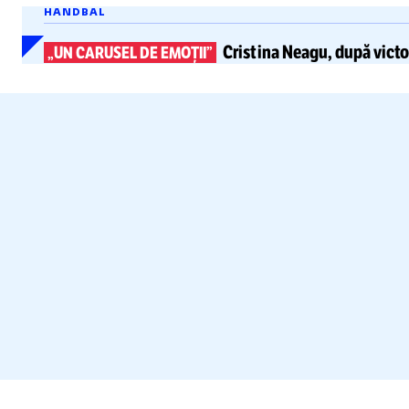
HANDBAL
Cristina Neagu
, după victo
„UN CARUSEL DE EMOȚII”