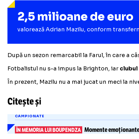
2,5 milioane de euro
valorează Adrian Mazilu, conform transfe
După un sezon remarcabil la Farul, în care a câș
Fotbalistul nu s-a impus la Brighton, iar
clubul 
În prezent, Mazilu nu a mai jucat un meci la nive
Citește și
CAMPIONATE
Momente emoționante: f
ÎN MEMORIA LUI BOUPENDZA