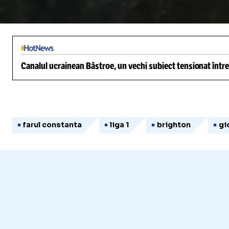
/
Unmute
Canalul ucrainean Bâstroe, un vechi subiect tensionat între
farul constanta
liga 1
brighton
gi