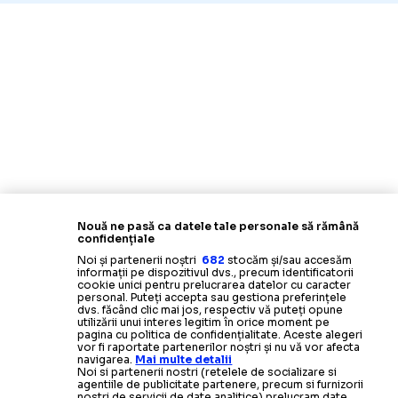
Nouă ne pasă ca datele tale personale să rămână
confidențiale
Noi și partenerii noștri
682
stocăm și/sau accesăm
informații pe dispozitivul dvs., precum identificatorii
cookie unici pentru prelucrarea datelor cu caracter
personal. Puteți accepta sau gestiona preferințele
dvs. făcând clic mai jos, respectiv vă puteți opune
utilizării unui interes legitim în orice moment pe
pagina cu politica de confidențialitate. Aceste alegeri
vor fi raportate partenerilor noștri și nu vă vor afecta
navigarea.
Mai multe detalii
Noi si partenerii nostri (retelele de socializare si
agentiile de publicitate partenere, precum si furnizorii
nostri de servicii de date analitice) prelucram date