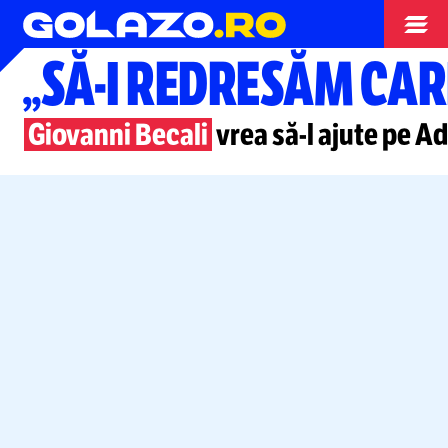
Stranieri
„SĂ-I
REDRESĂM CAR
Giovanni Becali
vrea
să-l
ajute pe Adr