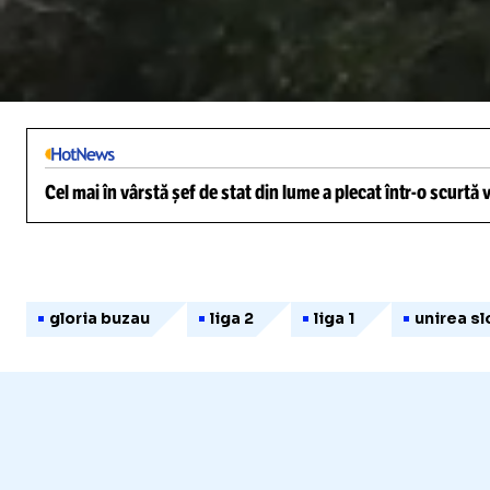
/
Unmute
Cel mai în vârstă șef de stat din lume a plecat într-o scurtă
gloria buzau
liga 2
liga 1
unirea s