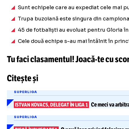
Sunt echipele care au expediat cele mai puți
Trupa buzoiană este singura din campionat
45 de fotbaliști au evoluat pentru Gloria î
Cele două echipe s-au mai întâlnit în princ
Tu faci clasamentul!
Joacă-te
cu scor
Citește și
SUPERLIGA
Ce meci va arbitr
ISTVAN KOVACS, DELEGAT ÎN LIGA 1
SUPERLIGA