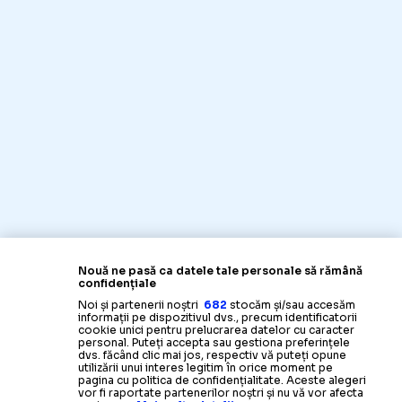
Nouă ne pasă ca datele tale personale să rămână
confidențiale
Noi și partenerii noștri
682
stocăm și/sau accesăm
informații pe dispozitivul dvs., precum identificatorii
cookie unici pentru prelucrarea datelor cu caracter
personal. Puteți accepta sau gestiona preferințele
dvs. făcând clic mai jos, respectiv vă puteți opune
utilizării unui interes legitim în orice moment pe
pagina cu politica de confidențialitate. Aceste alegeri
vor fi raportate partenerilor noștri și nu vă vor afecta