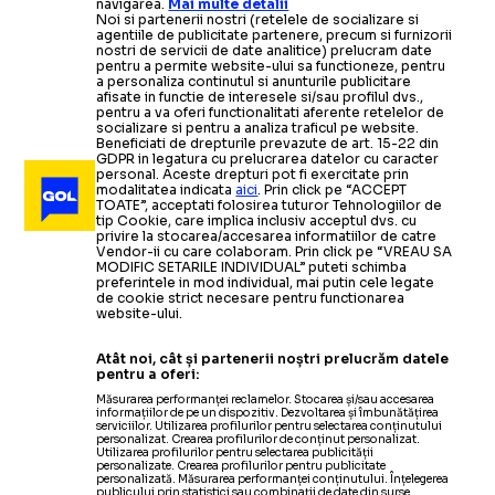
navigarea.
Mai multe detalii
Noi si partenerii nostri (retelele de socializare si
agentiile de publicitate partenere, precum si furnizorii
nostri de servicii de date analitice) prelucram date
pentru a permite website-ului sa functioneze, pentru
a personaliza continutul si anunturile publicitare
afisate in functie de interesele si/sau profilul dvs.,
pentru a va oferi functionalitati aferente retelelor de
socializare si pentru a analiza traficul pe website.
Beneficiati de drepturile prevazute de art. 15-22 din
GDPR in legatura cu prelucrarea datelor cu caracter
personal. Aceste drepturi pot fi exercitate prin
modalitatea indicata
aici
. Prin click pe “ACCEPT
TOATE”, acceptati folosirea tuturor Tehnologiilor de
tip Cookie, care implica inclusiv acceptul dvs. cu
privire la stocarea/accesarea informatiilor de catre
Vendor-ii cu care colaboram. Prin click pe “VREAU SA
MODIFIC SETARILE INDIVIDUAL” puteti schimba
preferintele in mod individual, mai putin cele legate
de cookie strict necesare pentru functionarea
website-ului.
Atât noi, cât și partenerii noștri prelucrăm datele
pentru a oferi:
Măsurarea performanței reclamelor. Stocarea și/sau accesarea
informațiilor de pe un dispozitiv. Dezvoltarea și îmbunătățirea
serviciilor. Utilizarea profilurilor pentru selectarea conținutului
personalizat. Crearea profilurilor de conținut personalizat.
Utilizarea profilurilor pentru selectarea publicității
personalizate. Crearea profilurilor pentru publicitate
personalizată. Măsurarea performanței conținutului. Înțelegerea
publicului prin statistici sau combinații de date din surse