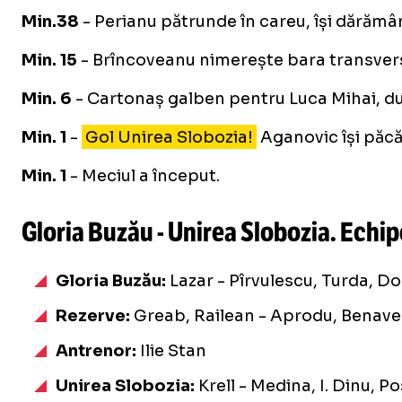
Min.38
- Perianu pătrunde în careu, își dărămân
Min. 15
- Brîncoveanu nimerește bara transversal
Min. 6
- Cartonaș galben pentru Luca Mihai, du
Min. 1
-
Gol Unirea Slobozia!
Aganovic își păcă
Min. 1
- Meciul a început.
Gloria Buzău - Unirea Slobozia. Echip
Gloria Buzău:
Lazar - Pîrvulescu, Turda, Do
Rezerve:
Greab, Railean - Aprodu, Benave
Antrenor:
Ilie Stan
Unirea Slobozia:
Krell - Medina, I. Dinu, P