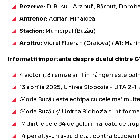
Rezerve:
D. Rusu - Arabuli, Bărbuț, Doroban
Antrenor:
Adrian Mihalcea
Stadion:
Municipal (Buzău)
Arbitru:
Viorel Flueran (Craiova) /
A1:
Marin
Informații importante despre duelul dintre Glo
4 victorii, 3 remize și 11 înfrângeri este 
13 aprilie 2025, Unirea Slobozia - UTA 2-1: 
Gloria Buzău este echipa cu cele mai multe 
Gloria Buzău și Unirea Slobozia sunt formați
17 dintre cele 34 de goluri marcate de trupa
14 penalty-uri s-au dictat contra buzoienilo