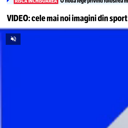
O nouă lege privind folosirea m
RISCĂ ÎNCHISOAREA
VIDEO: cele mai noi imagini din sport
Unmute