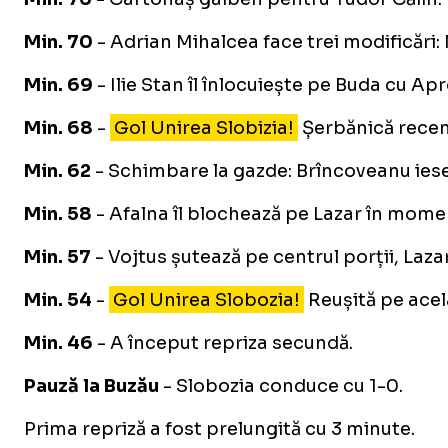
Min. 70
- Adrian Mihalcea face trei modificări: 
Min. 69
- Ilie Stan îl înlocuiește pe Buda cu Ap
Min. 68
-
Gol Unirea Slobizia!
Șerbănică recent
Min. 62
- Schimbare la gazde: Brîncoveanu iese,
Min. 58
- Afalna îl blochează pe Lazar în mome
Min. 57
- Vojtus șutează pe centrul porții, Laza
Min. 54
-
Gol Unirea Slobozia!
Reușită pe acel
Min. 46
- A început repriza secundă.
Pauză la Buzău
- Slobozia conduce cu 1-0.
Prima repriză a fost prelungită cu 3 minute.