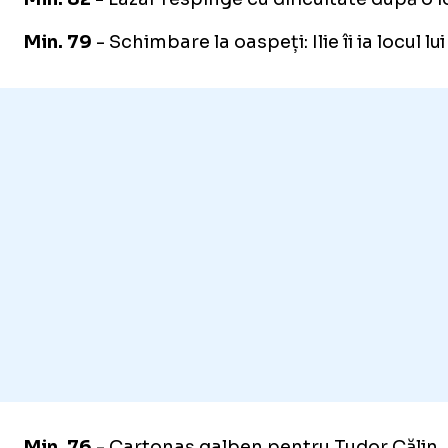
Min. 79
- Schimbare la oaspeți: Ilie îi ia locul lui
Min. 76
- Cartonaș galben pentru Tudor Călin.