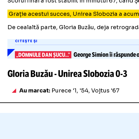
Scorul final a fost stabilit în minutul 67, când
Grație acestui succes, Unirea Slobozia a acumul
De cealaltă parte, Gloria Buzău, deja retrogra
CITEȘTE ȘI
George Simion
îi răspunde o
„DOMNULE DAN ȘUCU...”
Gloria Buzău - Unirea Slobozia
0-3
Au marcat:
Purece '1, '54, Vojtus '67