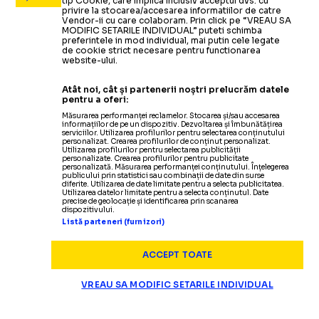
tip Cookie, care implica inclusiv acceptul dvs. cu
privire la stocarea/accesarea informatiilor de catre
Vendor-ii cu care colaboram. Prin click pe “VREAU SA
MODIFIC SETARILE INDIVIDUAL” puteti schimba
preferintele in mod individual, mai putin cele legate
de cookie strict necesare pentru functionarea
website-ului.
Atât noi, cât și partenerii noștri prelucrăm datele
pentru a oferi:
Măsurarea performanței reclamelor. Stocarea și/sau accesarea
informațiilor de pe un dispozitiv. Dezvoltarea și îmbunătățirea
serviciilor. Utilizarea profilurilor pentru selectarea conținutului
personalizat. Crearea profilurilor de conținut personalizat.
Utilizarea profilurilor pentru selectarea publicității
personalizate. Crearea profilurilor pentru publicitate
personalizată. Măsurarea performanței conținutului. Înțelegerea
publicului prin statistici sau combinații de date din surse
diferite. Utilizarea de date limitate pentru a selecta publicitatea.
Utilizarea datelor limitate pentru a selecta conținutul. Date
precise de geolocație și identificarea prin scanarea
dispozitivului.
Listă parteneri (furnizori)
ACCEPT TOATE
VREAU SA MODIFIC SETARILE INDIVIDUAL