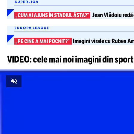
SUPERLIGA
Jean Vlădoiu
redă 
„CUM AI AJUNS ÎN STADIUL ĂSTA?”
EUROPA LEAGUE
Imagini virale cu
Ruben Am
„PE CINE A MAI POCNIT?”
VIDEO: cele mai noi imagini din sport
Unmute