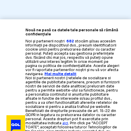
Nouă ne pasă ca datele tale personale să rămână
confidențiale
Noi și partenerii noștri
682
stocăm și/sau accesăm
informații pe dispozitivul dvs., precum identificatorii
cookie unici pentru prelucrarea datelor cu caracter
personal. Puteți accepta sau gestiona preferințele
dvs. făcând clic mai jos, respectiv vă puteți opune
utilizării unui interes legitim în orice moment pe
pagina cu politica de confidențialitate. Aceste alegeri
vor fi raportate partenerilor noștri și nu vă vor afecta
navigarea.
Mai multe detalii
Noi si partenerii nostri (retelele de socializare si
agentiile de publicitate partenere, precum si furnizorii
nostri de servicii de date analitice) prelucram date
pentru a permite website-ului sa functioneze, pentru
a personaliza continutul si anunturile publicitare
afisate in functie de interesele si/sau profilul dvs.,
pentru a va oferi functionalitati aferente retelelor de
socializare si pentru a analiza traficul pe website.
Beneficiati de drepturile prevazute de art. 15-22 din
GDPR in legatura cu prelucrarea datelor cu caracter
personal. Aceste drepturi pot fi exercitate prin
modalitatea indicata
aici
. Prin click pe “ACCEPT
TOATE”, acceptati folosirea tuturor Tehnologiilor de