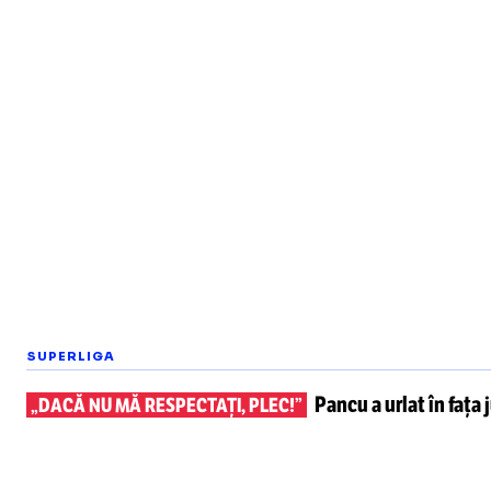
SUPERLIGA
Pancu a urlat în fața 
„DACĂ NU MĂ RESPECTAȚI, PLEC!”