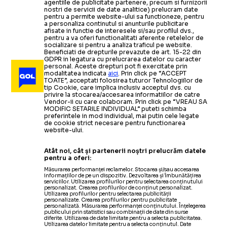
agentiile de publicitate partenere, precum si furnizorii
nostri de servicii de date analitice) prelucram date
pentru a permite website-ului sa functioneze, pentru
a personaliza continutul si anunturile publicitare
afisate in functie de interesele si/sau profilul dvs.,
pentru a va oferi functionalitati aferente retelelor de
socializare si pentru a analiza traficul pe website.
Beneficiati de drepturile prevazute de art. 15-22 din
GDPR in legatura cu prelucrarea datelor cu caracter
personal. Aceste drepturi pot fi exercitate prin
modalitatea indicata
aici
. Prin click pe “ACCEPT
TOATE”, acceptati folosirea tuturor Tehnologiilor de
tip Cookie, care implica inclusiv acceptul dvs. cu
privire la stocarea/accesarea informatiilor de catre
Vendor-ii cu care colaboram. Prin click pe “VREAU SA
MODIFIC SETARILE INDIVIDUAL” puteti schimba
preferintele in mod individual, mai putin cele legate
de cookie strict necesare pentru functionarea
website-ului.
Atât noi, cât și partenerii noștri prelucrăm datele
pentru a oferi:
Măsurarea performanței reclamelor. Stocarea și/sau accesarea
informațiilor de pe un dispozitiv. Dezvoltarea și îmbunătățirea
serviciilor. Utilizarea profilurilor pentru selectarea conținutului
personalizat. Crearea profilurilor de conținut personalizat.
Utilizarea profilurilor pentru selectarea publicității
personalizate. Crearea profilurilor pentru publicitate
personalizată. Măsurarea performanței conținutului. Înțelegerea
publicului prin statistici sau combinații de date din surse
diferite. Utilizarea de date limitate pentru a selecta publicitatea.
Utilizarea datelor limitate pentru a selecta conținutul. Date