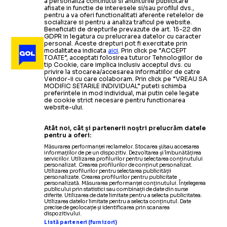
a personaliza continutul si anunturile publicitare
afisate in functie de interesele si/sau profilul dvs.,
pentru a va oferi functionalitati aferente retelelor de
socializare si pentru a analiza traficul pe website.
Beneficiati de drepturile prevazute de art. 15-22 din
GDPR in legatura cu prelucrarea datelor cu caracter
personal. Aceste drepturi pot fi exercitate prin
modalitatea indicata
aici
. Prin click pe “ACCEPT
TOATE”, acceptati folosirea tuturor Tehnologiilor de
tip Cookie, care implica inclusiv acceptul dvs. cu
privire la stocarea/accesarea informatiilor de catre
Vendor-ii cu care colaboram. Prin click pe “VREAU SA
MODIFIC SETARILE INDIVIDUAL” puteti schimba
preferintele in mod individual, mai putin cele legate
de cookie strict necesare pentru functionarea
website-ului.
Atât noi, cât și partenerii noștri prelucrăm datele
pentru a oferi:
Măsurarea performanței reclamelor. Stocarea și/sau accesarea
informațiilor de pe un dispozitiv. Dezvoltarea și îmbunătățirea
serviciilor. Utilizarea profilurilor pentru selectarea conținutului
personalizat. Crearea profilurilor de conținut personalizat.
Utilizarea profilurilor pentru selectarea publicității
personalizate. Crearea profilurilor pentru publicitate
personalizată. Măsurarea performanței conținutului. Înțelegerea
publicului prin statistici sau combinații de date din surse
diferite. Utilizarea de date limitate pentru a selecta publicitatea.
Utilizarea datelor limitate pentru a selecta conținutul. Date
precise de geolocație și identificarea prin scanarea
dispozitivului.
Listă parteneri (furnizori)