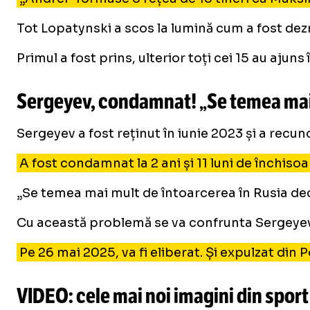
Tot Lopatynski a scos la lumină cum a fost dezm
Primul a fost prins, ulterior toți cei 15 au ajuns 
Sergeyev, condamnat! „Se temea mai 
Sergeyev a fost reținut în iunie 2023 și a recu
A fost condamnat la 2 ani și 11 luni de închiso
„Se temea mai mult de întoarcerea în Rusia dec
Cu această problemă se va confrunta Sergeyev a
Pe 26 mai 2025, va fi eliberat. Și expulzat din Po
VIDEO: cele mai noi imagini din sport