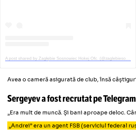
A post shared by Zagłębie Sosnowiec Hokej Ofc. (@zaglebiesosnowiec_hokej_ofc)
Avea o cameră asigurată de club, însă câștiguril
Sergeyev a fost recrutat pe Telegram
„Era mult de muncă. Și bani aproape deloc. Când
„Andrei” era un agent FSB (serviciul federal rus 