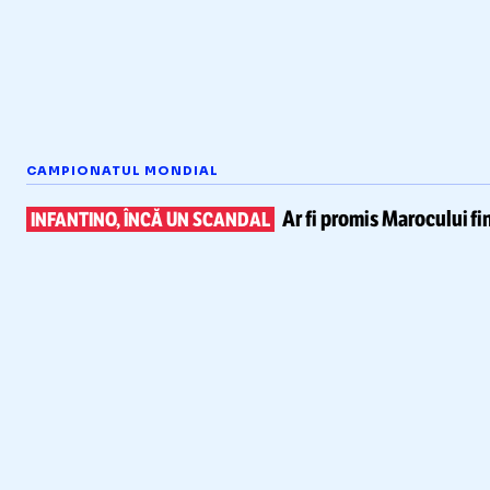
CAMPIONATUL MONDIAL
Ar fi promis Marocului
fi
INFANTINO, ÎNCĂ UN SCANDAL