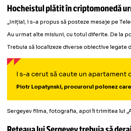
Hocheistul plătit în criptomonedă u
„Inițial, i s-a propus să posteze mesaje pe Te
Au urmat alte misiuni, cu totul diferite. De la p
Trebuia să localizeze diverse obiective legat
I s-a cerut să caute un apartament 
Piotr Lopatynski, procurorul polonez car
Sergeyev filma, fotografia, apoi îi trimitea lui „
Rețeaua lui Sergeyev trebuia să deraie