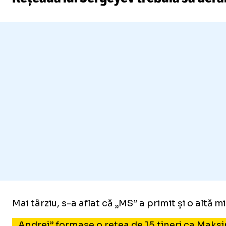
Mai târziu, s-a aflat că „MS” a primit și o altă
„Andrei” formase o rețea de 15 tineri ca Maksim,