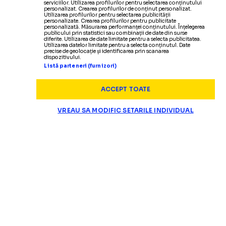
serviciilor. Utilizarea profilurilor pentru selectarea conținutului
personalizat. Crearea profilurilor de conținut personalizat.
Utilizarea profilurilor pentru selectarea publicității
personalizate. Crearea profilurilor pentru publicitate
personalizată. Măsurarea performanței conținutului. Înțelegerea
publicului prin statistici sau combinații de date din surse
diferite. Utilizarea de date limitate pentru a selecta publicitatea.
Utilizarea datelor limitate pentru a selecta conținutul. Date
precise de geolocație și identificarea prin scanarea
dispozitivului.
Listă parteneri (furnizori)
ACCEPT TOATE
VREAU SA MODIFIC SETARILE INDIVIDUAL