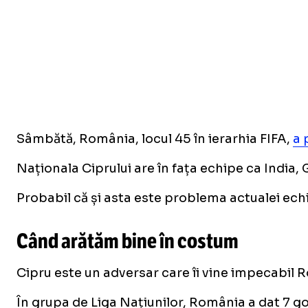
Sâmbătă, România, locul 45 în ierarhia FIFA,
a 
Naționala Ciprului are în fața echipe ca India
Probabil că și asta este problema actualei ec
Când arătăm bine în costum
Cipru este un adversar care îi vine impecabil Ro
În grupa de Liga Națiunilor, România a dat 7 go