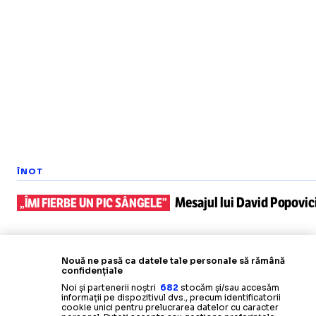
ÎNOT
Mesajul lui
David Popovici 
„ÎMI FIERBE UN PIC SÂNGELE”
Nouă ne pasă ca datele tale personale să rămână
confidențiale
Noi și partenerii noștri
682
stocăm și/sau accesăm
informații pe dispozitivul dvs., precum identificatorii
cookie unici pentru prelucrarea datelor cu caracter