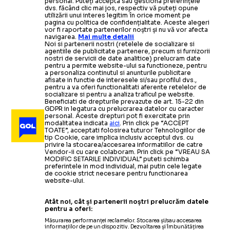
personal. Puteți accepta sau gestiona preferințele
dvs. făcând clic mai jos, respectiv vă puteți opune
utilizării unui interes legitim în orice moment pe
pagina cu politica de confidențialitate. Aceste alegeri
vor fi raportate partenerilor noștri și nu vă vor afecta
navigarea.
Mai multe detalii
Noi si partenerii nostri (retelele de socializare si
agentiile de publicitate partenere, precum si furnizorii
nostri de servicii de date analitice) prelucram date
pentru a permite website-ului sa functioneze, pentru
a personaliza continutul si anunturile publicitare
afisate in functie de interesele si/sau profilul dvs.,
pentru a va oferi functionalitati aferente retelelor de
socializare si pentru a analiza traficul pe website.
Beneficiati de drepturile prevazute de art. 15-22 din
GDPR in legatura cu prelucrarea datelor cu caracter
personal. Aceste drepturi pot fi exercitate prin
modalitatea indicata
aici
. Prin click pe “ACCEPT
TOATE”, acceptati folosirea tuturor Tehnologiilor de
tip Cookie, care implica inclusiv acceptul dvs. cu
privire la stocarea/accesarea informatiilor de catre
Vendor-ii cu care colaboram. Prin click pe “VREAU SA
MODIFIC SETARILE INDIVIDUAL” puteti schimba
preferintele in mod individual, mai putin cele legate
de cookie strict necesare pentru functionarea
website-ului.
Atât noi, cât și partenerii noștri prelucrăm datele
pentru a oferi:
Măsurarea performanței reclamelor. Stocarea și/sau accesarea
informațiilor de pe un dispozitiv. Dezvoltarea și îmbunătățirea