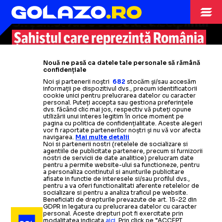
NARODITSKY
AU SCRIS ISTORIE
MAESTRU
Acuzații dure după ce
Un mare maestru la șah acuză
Rusia a
A murit românul pe care
Un șahist rus e cercetat disciplinar
Kasparov
sfidat decizia TAS:
Federația Internațională:
„Agresiunea nu
„Ne
după
Marele maestru de șah avea doar
Lotul României a obținut
și Karpov
Șahistul care reprezintă România
moartea surprinzătoare
n-au
reușit
să-l
învingă »
cea mai
a
SAH
poate fi normalizată prin sport!”
scanează! Este absurd”
Era campion mondial la categoria
marelui maestru Naroditsky:
a pierdut apelul la Comisia de
29 de ani
bună clasare din istorie
» Primele reacții: „Sunt
la
Nouă ne pasă ca datele tale personale să rămână
veteranilor
„Groaznic ce a făcut!”
devastat”
Campionatul European de Șah
Etică + a fost suspendat 3 ani!
Citește mai mult
Citește mai mult
confidențiale
Noi și partenerii noștri
682
stocăm și/sau accesăm
informații pe dispozitivul dvs., precum identificatorii
Citește mai mult
Citește mai mult
Citește mai mult
Citește mai mult
Citește mai mult
cookie unici pentru prelucrarea datelor cu caracter
personal. Puteți accepta sau gestiona preferințele
dvs. făcând clic mai jos, respectiv vă puteți opune
utilizării unui interes legitim în orice moment pe
pagina cu politica de confidențialitate. Aceste alegeri
vor fi raportate partenerilor noștri și nu vă vor afecta
navigarea.
Mai multe detalii
ALTE SPORTURI
17.08.2025
Noi si partenerii nostri (retelele de socializare si
agentiile de publicitate partenere, precum si furnizorii
nostri de servicii de date analitice) prelucram date
Cine este
cea mai tânără jucătoare
A SCRIS ISTORIE
pentru a permite website-ului sa functioneze, pentru
DIVERSE
ALTE SPORTURI
07.05.2025
11.05.2025
de șah
care a învins un mare maestru
a personaliza continutul si anunturile publicitare
afisate in functie de interesele si/sau profilul dvs.,
„DACĂ NU VOTEZI,
BUCUREȘTI,
pentru a va oferi functionalitati aferente retelelor de
socializare si pentru a analiza traficul pe website.
ALTE SPORTURI
02.06.2025
Beneficiati de drepturile prevazute de art. 15-22 din
GDPR in legatura cu prelucrarea datelor cu caracter
personal. Aceste drepturi pot fi exercitate prin
VIDEO.
Magnus Carlsen
a șocat
REACȚIE NERVOASĂ
modalitatea indicata
aici
. Prin click pe “ACCEPT