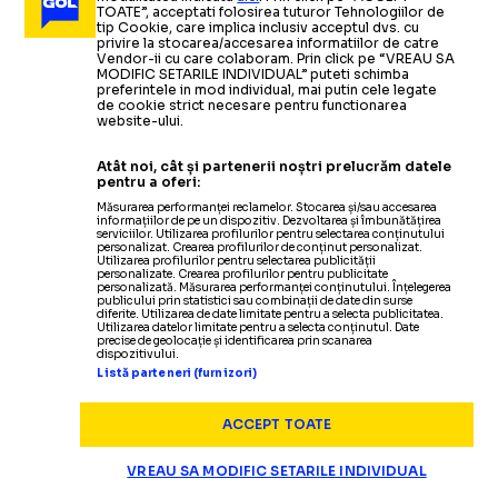
AJUNGI CA ÎN RUSIA
CENTRUL ȘAHULUI
TOATE”, acceptati folosirea tuturor Tehnologiilor de
lumea șahului după înfrângerea cu Gukesh
tip Cookie, care implica inclusiv acceptul dvs. cu
SAU CHINA”
MONDIAL
privire la stocarea/accesarea informatiilor de catre
Dommaraju: „Dumnezeule!”
Vendor-ii cu care colaboram. Prin click pe “VREAU SA
MODIFIC SETARILE INDIVIDUAL” puteti schimba
preferintele in mod individual, mai putin cele legate
de cookie strict necesare pentru functionarea
DIVERSE
Kasparov,
Garry Kasparov
apel către români
a deschis etapa
13.05.2025
website-ului.
înainte de turul 2: „Fii mândru că
românească din Grand Chess Tour
Ce a
KASPAROV, ÎN DEZBATEREA ELECTORALĂ
Atât noi, cât și partenerii noștri prelucrăm datele
răspuns Nicușor Dan la întrebarea marelui șahist:
poți schimba ceva”
2025
pentru a oferi:
„Veți face presiuni pentru a recupera
tezaurul din
Măsurarea performanței reclamelor. Stocarea și/sau accesarea
informațiilor de pe un dispozitiv. Dezvoltarea și îmbunătățirea
Rusia
?”
Citește mai mult
Citește mai mult
serviciilor. Utilizarea profilurilor pentru selectarea conținutului
personalizat. Crearea profilurilor de conținut personalizat.
Utilizarea profilurilor pentru selectarea publicității
personalizate. Crearea profilurilor pentru publicitate
personalizată. Măsurarea performanței conținutului. Înțelegerea
publicului prin statistici sau combinații de date din surse
diferite. Utilizarea de date limitate pentru a selecta publicitatea.
Utilizarea datelor limitate pentru a selecta conținutul. Date
precise de geolocație și identificarea prin scanarea
SPECIAL
15.04.2025
dispozitivului.
Listă parteneri (furnizori)
Totul despre Luca
„VISEAZĂ SĂ FIE MARE MAESTRU”
DIVERSE
30.12.2024
Protopopescu,
noua stea a șahului mondial
. Mama
ACCEPT TOATE
COMPROMIS
puștiului francez cu origini românești, în dialog cu
GOLAZO.ro
VREAU SA MODIFIC SETARILE INDIVIDUAL