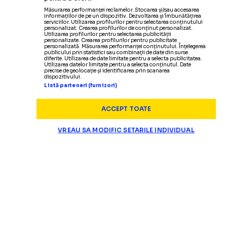
Măsurarea performanței reclamelor. Stocarea și/sau accesarea
informațiilor de pe un dispozitiv. Dezvoltarea și îmbunătățirea
serviciilor. Utilizarea profilurilor pentru selectarea conținutului
personalizat. Crearea profilurilor de conținut personalizat.
Utilizarea profilurilor pentru selectarea publicității
personalizate. Crearea profilurilor pentru publicitate
personalizată. Măsurarea performanței conținutului. Înțelegerea
publicului prin statistici sau combinații de date din surse
diferite. Utilizarea de date limitate pentru a selecta publicitatea.
Utilizarea datelor limitate pentru a selecta conținutul. Date
precise de geolocație și identificarea prin scanarea
dispozitivului.
Listă parteneri (furnizori)
ACCEPT TOATE
VREAU SA MODIFIC SETARILE INDIVIDUAL