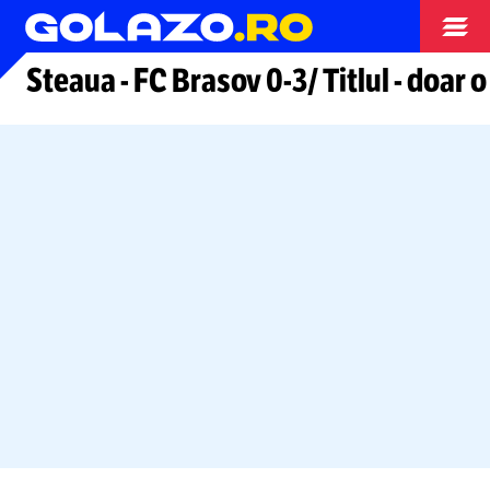
Arhiva fotbal
Steaua
-
FC Brasov
0-3/
Titlul
-
doar o