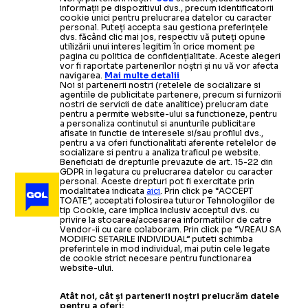
informații pe dispozitivul dvs., precum identificatorii
cookie unici pentru prelucrarea datelor cu caracter
personal. Puteți accepta sau gestiona preferințele
dvs. făcând clic mai jos, respectiv vă puteți opune
utilizării unui interes legitim în orice moment pe
pagina cu politica de confidențialitate. Aceste alegeri
vor fi raportate partenerilor noștri și nu vă vor afecta
navigarea.
Mai multe detalii
Noi si partenerii nostri (retelele de socializare si
agentiile de publicitate partenere, precum si furnizorii
nostri de servicii de date analitice) prelucram date
pentru a permite website-ului sa functioneze, pentru
a personaliza continutul si anunturile publicitare
afisate in functie de interesele si/sau profilul dvs.,
pentru a va oferi functionalitati aferente retelelor de
socializare si pentru a analiza traficul pe website.
Beneficiati de drepturile prevazute de art. 15-22 din
GDPR in legatura cu prelucrarea datelor cu caracter
personal. Aceste drepturi pot fi exercitate prin
modalitatea indicata
aici
. Prin click pe “ACCEPT
TOATE”, acceptati folosirea tuturor Tehnologiilor de
tip Cookie, care implica inclusiv acceptul dvs. cu
privire la stocarea/accesarea informatiilor de catre
Vendor-ii cu care colaboram. Prin click pe “VREAU SA
MODIFIC SETARILE INDIVIDUAL” puteti schimba
preferintele in mod individual, mai putin cele legate
de cookie strict necesare pentru functionarea
website-ului.
Atât noi, cât și partenerii noștri prelucrăm datele
pentru a oferi: