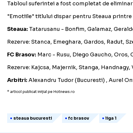
Tabloul suferintei a fost completat de eliminare
"Emotiile" titlului dispar pentru Steaua printre
Steaua:
Tatarusanu - Bonfim, Galamaz, Geraldo
Rezerve: Stanca, Emeghara, Gardos, Radut, Sze
FC Brasov:
Marc - Rusu, Diego Gaucho, Oros, Cri
Rezerve: Kajcsa, Majernik, Stanga, Handnagy, 
Arbitri:
Alexandru Tudor (Bucuresti) , Aurel On
* articol publicat inițial pe Hotnews.ro
steaua bucuresti
fc brasov
liga 1