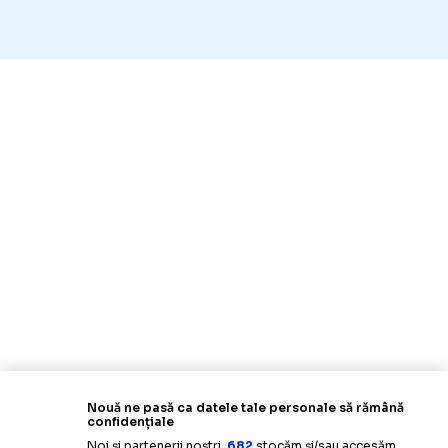
Nouă ne pasă ca datele tale personale să rămână
confidențiale
Noi și partenerii noștri
682
stocăm și/sau accesăm