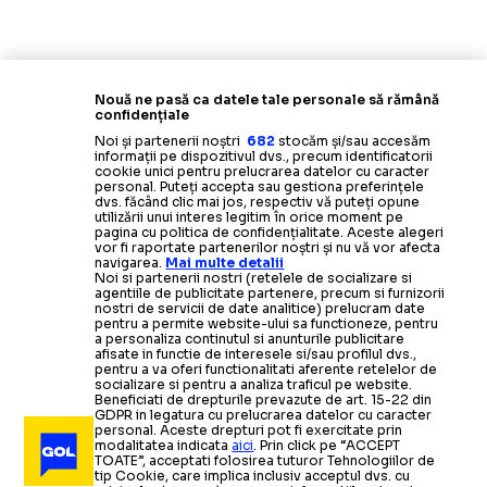
Nouă ne pasă ca datele tale personale să rămână
confidențiale
Noi și partenerii noștri
682
stocăm și/sau accesăm
informații pe dispozitivul dvs., precum identificatorii
cookie unici pentru prelucrarea datelor cu caracter
personal. Puteți accepta sau gestiona preferințele
dvs. făcând clic mai jos, respectiv vă puteți opune
utilizării unui interes legitim în orice moment pe
pagina cu politica de confidențialitate. Aceste alegeri
vor fi raportate partenerilor noștri și nu vă vor afecta
navigarea.
Mai multe detalii
Noi si partenerii nostri (retelele de socializare si
agentiile de publicitate partenere, precum si furnizorii
nostri de servicii de date analitice) prelucram date
pentru a permite website-ului sa functioneze, pentru
a personaliza continutul si anunturile publicitare
afisate in functie de interesele si/sau profilul dvs.,
pentru a va oferi functionalitati aferente retelelor de
socializare si pentru a analiza traficul pe website.
Beneficiati de drepturile prevazute de art. 15-22 din
GDPR in legatura cu prelucrarea datelor cu caracter
personal. Aceste drepturi pot fi exercitate prin
modalitatea indicata
aici
. Prin click pe “ACCEPT
TOATE”, acceptati folosirea tuturor Tehnologiilor de
tip Cookie, care implica inclusiv acceptul dvs. cu