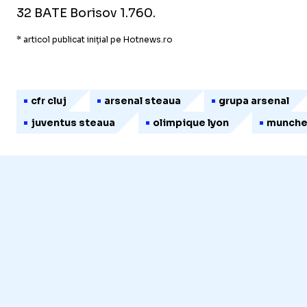
32 BATE Borisov 1.760.
* articol publicat inițial pe Hotnews.ro
cfr cluj
arsenal steaua
grupa arsenal
juventus steaua
olimpique lyon
munchen