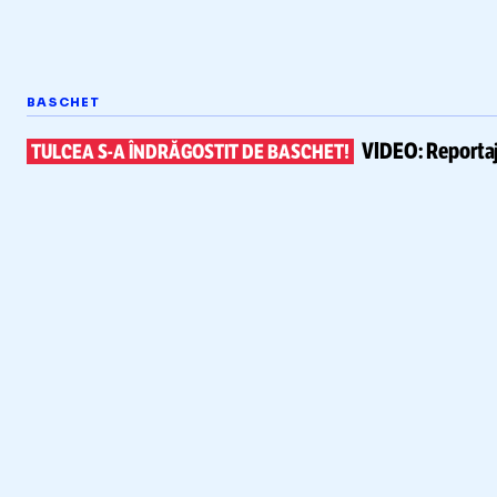
BASCHET
VIDEO:
Reportaj
TULCEA
S-A
ÎNDRĂGOSTIT DE BASCHET!