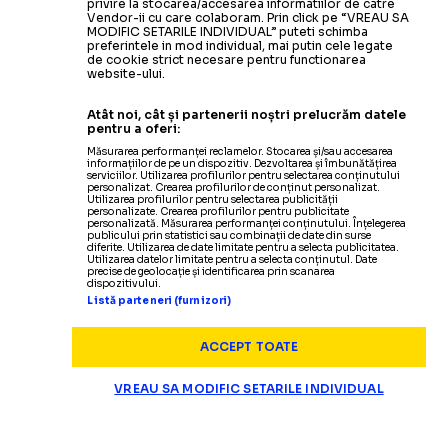
privire la stocarea/accesarea informatiilor de catre
Vendor-ii cu care colaboram. Prin click pe “VREAU SA
MODIFIC SETARILE INDIVIDUAL” puteti schimba
preferintele in mod individual, mai putin cele legate
de cookie strict necesare pentru functionarea
website-ului.
Atât noi, cât și partenerii noștri prelucrăm datele
pentru a oferi:
Măsurarea performanței reclamelor. Stocarea și/sau accesarea
informațiilor de pe un dispozitiv. Dezvoltarea și îmbunătățirea
serviciilor. Utilizarea profilurilor pentru selectarea conținutului
personalizat. Crearea profilurilor de conținut personalizat.
Utilizarea profilurilor pentru selectarea publicității
personalizate. Crearea profilurilor pentru publicitate
personalizată. Măsurarea performanței conținutului. Înțelegerea
publicului prin statistici sau combinații de date din surse
diferite. Utilizarea de date limitate pentru a selecta publicitatea.
Utilizarea datelor limitate pentru a selecta conținutul. Date
precise de geolocație și identificarea prin scanarea
dispozitivului.
Listă parteneri (furnizori)
ACCEPT TOATE
VREAU SA MODIFIC SETARILE INDIVIDUAL