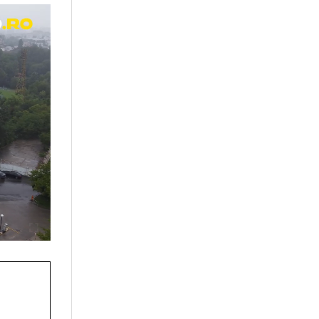
specte, zeci de
 cocaină.
racțional și a
port