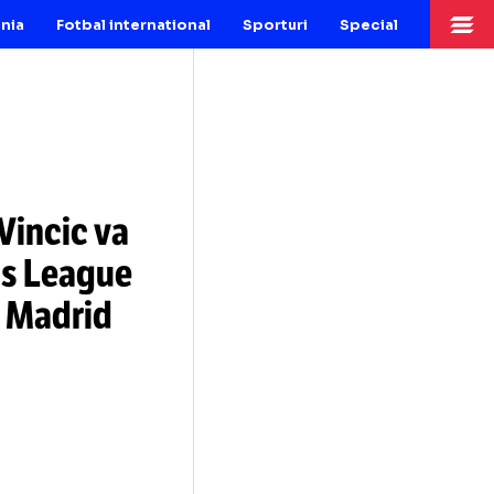
Fotbal Romania
Fotbal international
Sporturi
Sp
lavko Vincic va
hampions League
și Real Madrid