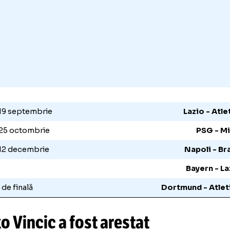
pionilor:
upă, 19 septembrie
L