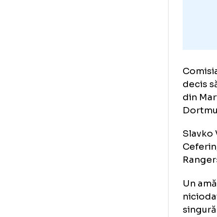
Com
dec
din
Dor
Sla
Cef