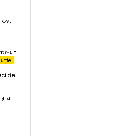
PSG - Milan 3-0
apoli - Braga 2-0
Bayern - Lazio 3-0
nd - Atletico 4-2
u pentru
în care a fost
snia-
oliției, într-un
i prostituție.