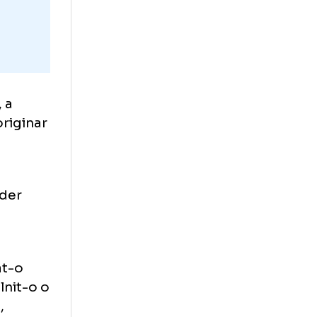
te
 Collina, a
 Vincic, originar
 Borussia
, Aleksander
1, dintre