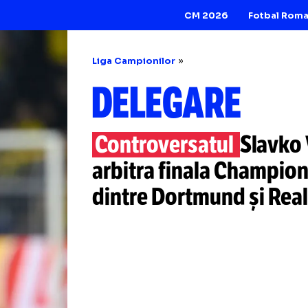
CM 2026
Liga Campionilor
DELEGARE
Controversatul
S
arbitra finala C
dintre Dortmund 