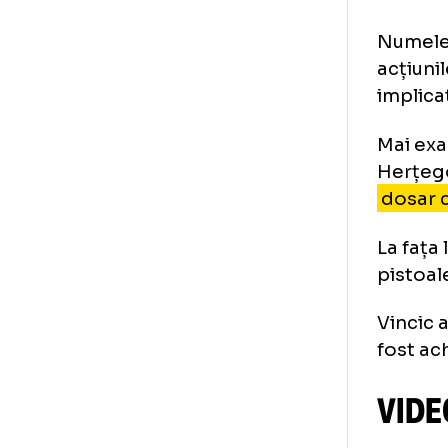
G
G
O
Sf
Sl
Num
acț
imp
Mai
Her
dos