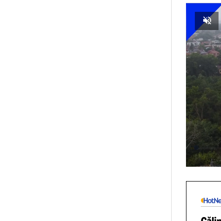
La 
pis
Vin
fos
VI