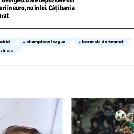
Loaded
:
35.34%
/
Unmute
Călin Georgescu are depozitele din
conturi în euro, nu în lei. Câți bani a
declarat