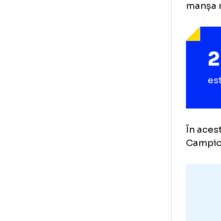
Ran
Un 
nic
sin
man
În 