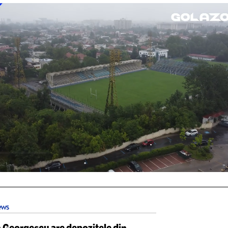
fața locului, poliția a depistat nouă femei su
toale și veste antiglonț, dar și 14 pachete cu
cic a negat că ar face parte din acel grup inf
t achitat în dosar.
DEO: cele mai noi imagini din s
Unmute