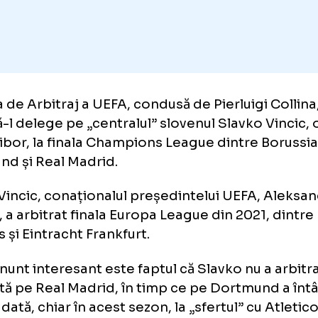
Adaugă GOLAZO.ro la favori
isia de Arbitraj a UEFA, condusă de Pierluigi
is să-l delege pe „centralul” slovenul Slavko
 Maribor, la finala Champions League dintre
tmund și Real Madrid.
vko Vincic, conaționalul președintelui UEFA
erin, a arbitrat finala Europa League din 202