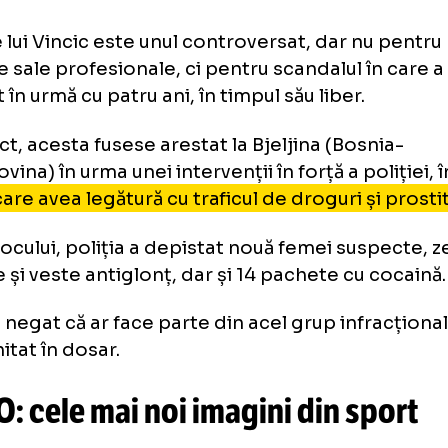
rupă, 25 octombrie
rupă, 12 decembrie
N
ptimi
erturi de finală
Dortmu
avko Vincic a fost arestat
ele lui Vincic este unul controversat, dar n
iunile sale profesionale, ci pentru scandalul 
licat în urmă cu patru ani, în timpul său liber.
 exact, acesta fusese arestat la Bjeljina (Bo
țegovina) în urma unei intervenții în forță a p
ar care avea legătură cu traficul de droguri ș