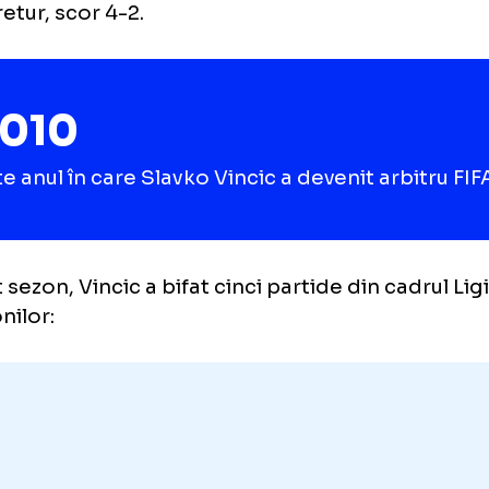
gers și Eintracht Frankfurt.
amănunt interesant este faptul că Slavko nu
iodată pe Real Madrid, în timp ce pe Dortmu
gură dată, chiar în acest sezon, la „sfertul” c
șa retur, scor 4-2.
2010
este anul în care Slavko Vincic a devenit ar
acest sezon, Vincic a bifat cinci partide din ca