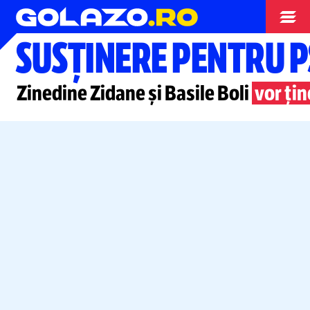
Liga Campionilor
SUSȚINERE PENTRU 
Zinedine Zidane și Basile Boli
vor ți