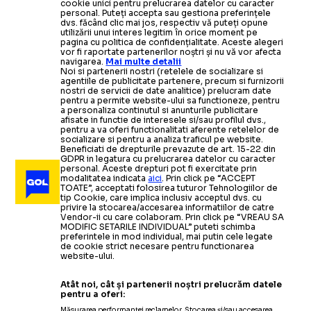
cookie unici pentru prelucrarea datelor cu caracter
personal. Puteți accepta sau gestiona preferințele
dvs. făcând clic mai jos, respectiv vă puteți opune
utilizării unui interes legitim în orice moment pe
pagina cu politica de confidențialitate. Aceste alegeri
vor fi raportate partenerilor noștri și nu vă vor afecta
navigarea.
Mai multe detalii
Noi si partenerii nostri (retelele de socializare si
agentiile de publicitate partenere, precum si furnizorii
nostri de servicii de date analitice) prelucram date
pentru a permite website-ului sa functioneze, pentru
a personaliza continutul si anunturile publicitare
afisate in functie de interesele si/sau profilul dvs.,
pentru a va oferi functionalitati aferente retelelor de
socializare si pentru a analiza traficul pe website.
Beneficiati de drepturile prevazute de art. 15-22 din
GDPR in legatura cu prelucrarea datelor cu caracter
personal. Aceste drepturi pot fi exercitate prin
modalitatea indicata
aici
. Prin click pe “ACCEPT
TOATE”, acceptati folosirea tuturor Tehnologiilor de
tip Cookie, care implica inclusiv acceptul dvs. cu
privire la stocarea/accesarea informatiilor de catre
Vendor-ii cu care colaboram. Prin click pe “VREAU SA
MODIFIC SETARILE INDIVIDUAL” puteti schimba
preferintele in mod individual, mai putin cele legate
de cookie strict necesare pentru functionarea
website-ului.
Atât noi, cât și partenerii noștri prelucrăm datele
pentru a oferi:
Măsurarea performanței reclamelor. Stocarea și/sau accesarea