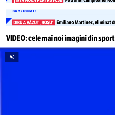
Patronul campioanei Româ
ȚINTĂ NOUĂ PENTRU FCSB
CAMPIONATE
Emiliano Martinez, eliminat d
DIBU A VĂZUT „ROȘU”
VIDEO: cele mai noi imagini din sport
Unmute