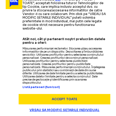
TOATE”, acceptati folosirea tuturor Tehnologiilor de
tip Cookie, care implica inclusiv acceptul dvs. cu
privire la stocarea/accesarea informatiilor de catre
Vendor-ii cu care colaboram. Prin click pe “VREAU SA
MODIFIC SETARILE INDIVIDUAL” puteti schimba
preferintele in mod individual, mai putin cele legate
de cookie strict necesare pentru functionarea
website-ului.
Atât noi, cât și partenerii noștri prelucrăm datele
pentru a oferi:
Măsurarea performanței reclamelor. Stocarea și/sau accesarea
informațiilor de pe un dispozitiv. Dezvoltarea și îmbunătățirea
serviciilor. Utilizarea profilurilor pentru selectarea conținutului
personalizat. Crearea profilurilor de conținut personalizat.
Utilizarea profilurilor pentru selectarea publicității
personalizate. Crearea profilurilor pentru publicitate
personalizată. Măsurarea performanței conținutului. Înțelegerea
publicului prin statistici sau combinații de date din surse
diferite. Utilizarea de date limitate pentru a selecta publicitatea.
Utilizarea datelor limitate pentru a selecta conținutul. Date
precise de geolocație și identificarea prin scanarea
dispozitivului.
Listă parteneri (furnizori)
ACCEPT TOATE
VREAU SA MODIFIC SETARILE INDIVIDUAL