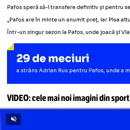
Pafos speră să-l transfere definitiv și pentru s
„Pafos are în minte un anumit preț, iar Pisa altu
Într-un singur sezon la Pafos, unde joacă și Vl
29 de meciuri
a strâns Adrian Rus pentru Pafos, unde a ma
VIDEO: cele mai noi imagini din sport
Unmute