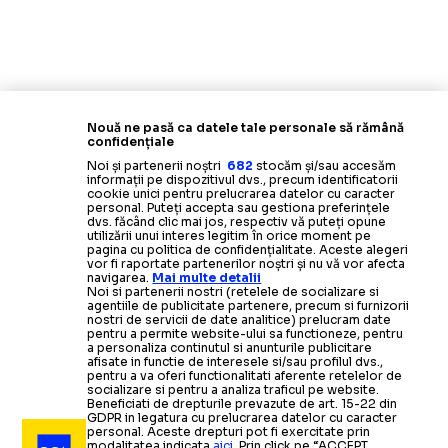
Nouă ne pasă ca datele tale personale să rămână
confidențiale
Noi și partenerii noștri
682
stocăm și/sau accesăm
informații pe dispozitivul dvs., precum identificatorii
cookie unici pentru prelucrarea datelor cu caracter
personal. Puteți accepta sau gestiona preferințele
dvs. făcând clic mai jos, respectiv vă puteți opune
utilizării unui interes legitim în orice moment pe
pagina cu politica de confidențialitate. Aceste alegeri
vor fi raportate partenerilor noștri și nu vă vor afecta
navigarea.
Mai multe detalii
Noi si partenerii nostri (retelele de socializare si
agentiile de publicitate partenere, precum si furnizorii
nostri de servicii de date analitice) prelucram date
pentru a permite website-ului sa functioneze, pentru
a personaliza continutul si anunturile publicitare
afisate in functie de interesele si/sau profilul dvs.,
pentru a va oferi functionalitati aferente retelelor de
socializare si pentru a analiza traficul pe website.
Beneficiati de drepturile prevazute de art. 15-22 din
GDPR in legatura cu prelucrarea datelor cu caracter
personal. Aceste drepturi pot fi exercitate prin
modalitatea indicata
aici
. Prin click pe “ACCEPT