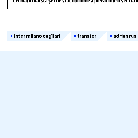
Cel mai în vârstă șef de stat din lume a plecat într-o scurtă
inter milano cagliari
transfer
adrian rus