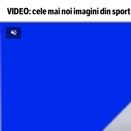
VIDEO: cele mai noi imagini din sport
Unmute