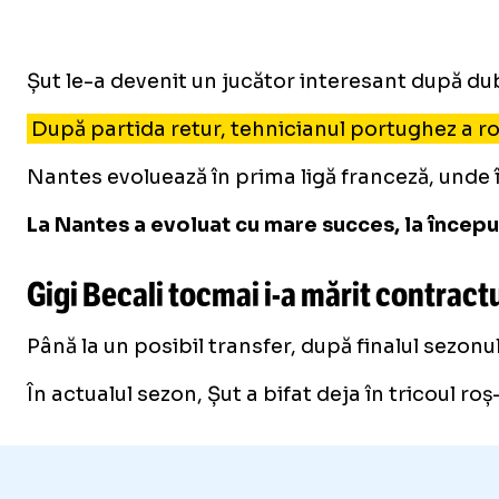
Șut le-a devenit un jucător interesant după du
După partida retur, tehnicianul portughez a ro
Nantes evoluează în prima ligă franceză, unde în
La Nantes a evoluat cu mare succes, la început
Gigi Becali tocmai
i-a
mărit contractu
Până la un posibil transfer, după finalul sezonul
În actualul sezon, Șut a bifat deja în tricoul ro