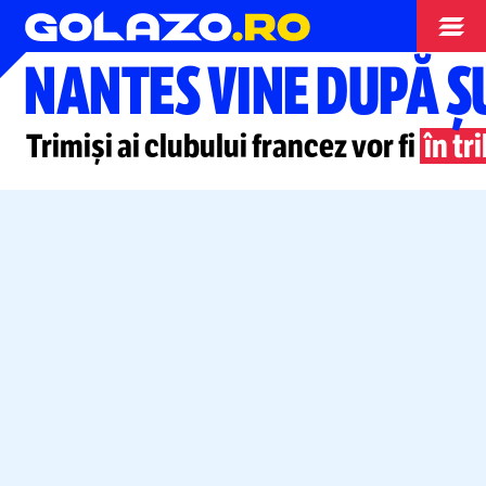
Superliga
NANTES VINE DUPĂ Ș
Trimiși ai clubului francez vor fi
în t