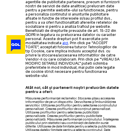
agentiile de publicitate partenere, precum si furnizorii
nostri de servicii de date analitice) prelucram date
pentru a permite website-ului sa functioneze, pentru
a personaliza continutul si anunturile publicitare
afisate in functie de interesele si/sau profilul dvs.,
pentru a va oferi functionalitati aferente retelelor de
socializare si pentru a analiza traficul pe website.
Beneficiati de drepturile prevazute de art. 15-22 din
GDPR in legatura cu prelucrarea datelor cu caracter
personal. Aceste drepturi pot fi exercitate prin
modalitatea indicata
aici
. Prin click pe “ACCEPT
TOATE”, acceptati folosirea tuturor Tehnologiilor de
tip Cookie, care implica inclusiv acceptul dvs. cu
privire la stocarea/accesarea informatiilor de catre
Vendor-ii cu care colaboram. Prin click pe “VREAU SA
MODIFIC SETARILE INDIVIDUAL” puteti schimba
preferintele in mod individual, mai putin cele legate
de cookie strict necesare pentru functionarea
website-ului.
Atât noi, cât și partenerii noștri prelucrăm datele
pentru a oferi:
Măsurarea performanței reclamelor. Stocarea și/sau accesarea
informațiilor de pe un dispozitiv. Dezvoltarea și îmbunătățirea
serviciilor. Utilizarea profilurilor pentru selectarea conținutului
personalizat. Crearea profilurilor de conținut personalizat.
Utilizarea profilurilor pentru selectarea publicității
personalizate. Crearea profilurilor pentru publicitate
personalizată. Măsurarea performanței conținutului. Înțelegerea
publicului prin statistici sau combinații de date din surse
diferite. Utilizarea de date limitate pentru a selecta publicitatea.
Utilizarea datelor limitate pentru a selecta conținutul. Date