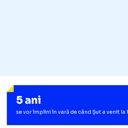
5 ani
se vor împlini în vară de când Șut a venit l