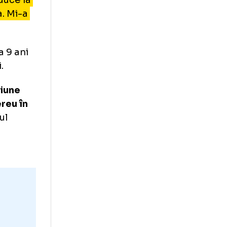
tuație. Eu, ca să
e zile cu doi
e moduri de a
i, de a aduce la
 Constanța. Mi-a
o au de la 9 ani
la seniori.
i cu o viziune
 fost mereu în