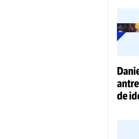
Ace
de 
ant
ace
Da
an