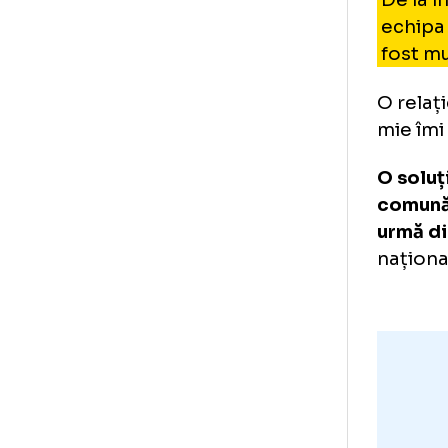
„Mă
ant
juc
Fot
int
De 
Foto
1
/
24
:
Antrenament România U21 FOTO Iosif Pop
ec
fo
O r
mie
O s
com