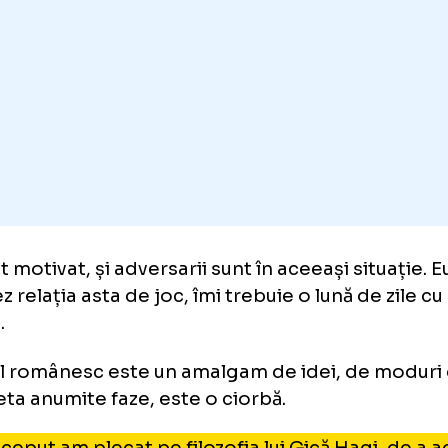
 idei”
oaded
:
.11%
/
Unmute
Unmute