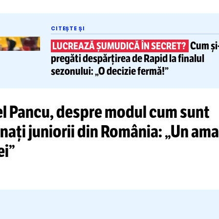
sta a comentat faptul că, pentru a putea an
pase între doi jucători, îi trebuie o lună de zi
renamente, în timp ce jucătorii de la alte na
ste sisteme învățate de la vârste foarte fra
CITEȘTE ȘI
LUCREAZĂ ȘUMUDICĂ ÎN SECRE
pregăti
despărțirea de Rapid
la 
sezonului: „O decizie fermă!”
niel Pancu, despre modul cum
trenați juniorii din România: 