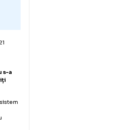
te
omâniei U21
 în fața
ndei.
iel Pancu s-a
t pregătiți