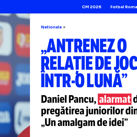
CM 2026
Nationala
„ANTRENEZ
RELAȚIE DE
ÎNTR-O
LUN
Daniel Pancu,
al
pregătirea junior
„Un amalgam de i