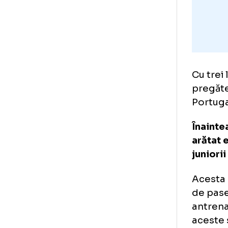
Cu 
pre
Por
Îna
ară
jun