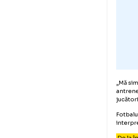
de
L
4