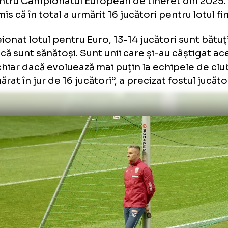
Zilele trecute,
România U21 a câștigat dram
în fața Portugaliei U21
într-un meci amical 
pentru EURO 2025, la Famalicao.
niel Pancu, despre lotul final 
RO: „
13-14
jucători sunt bătuți
 mult, Daniel Pancu a mai adăugat faptul că a
al pentru Campionatul European de tineret 
ransmis că în total a urmărit 16 jucători pentru
 creionat lotul pentru Euro, 13-14 jucători su
e, dacă sunt sănătoși. Sunt unii care și-au câ