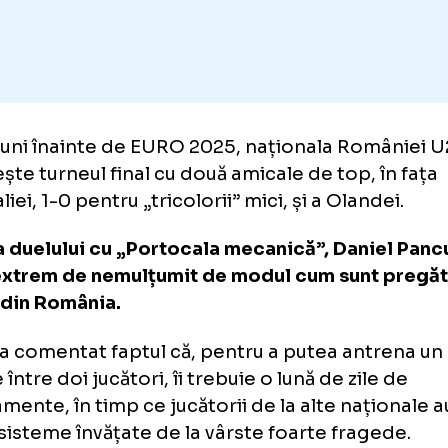
Adaugă GOLAZO.ro la favori
trei luni înainte de EURO 2025, naționala R
gătește turneul final cu două amicale de top,
tugaliei, 1-0 pentru „tricolorii” mici, și a Ola
intea duelului cu „Portocala mecanică”, Dan
tat extrem de nemulțumit de modul cum sun
iorii din România.