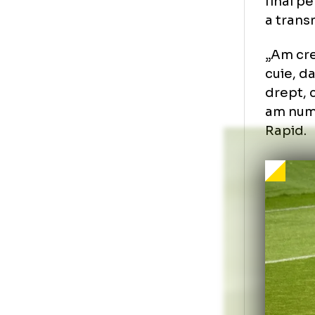
Da
EU
Mai
fin
a t
„Am
cui