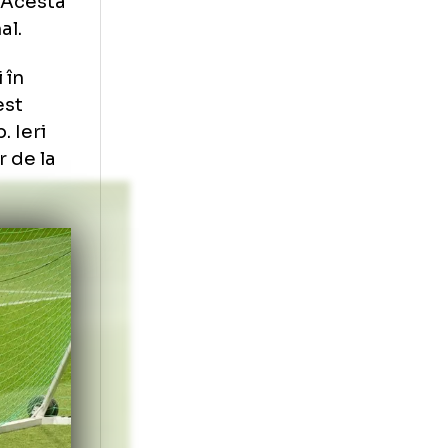
atic, scor 1-0,
de pregătire
pentru
 în cuie”
 creionat lotul
din 2025. Acesta
 lotul final.
nt bătuți în
știgat acest