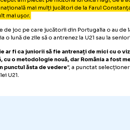
 simt motivat, și adversarii sunt în aceeași si
renez relația asta de joc, îmi trebuie o lună d
ători.
balul românesc este un amalgam de idei, d
erpreta anumite faze, este o ciorbă.
la început am plecat pe filozofia lui Gică Hag
escu
hipa națională mai mulți jucători de la Farul
st mult mai ușor.
elație de joc pe care jucătorii din Portugalia 
 îmi ia o lună de zile să o antrenez la U21 sau 
oluție ar fi ca juniorii să fie antrenați de mic
ună, cu o metodologie nouă, dar România a