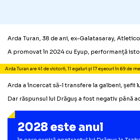
Arda Turan, 38 de ani, ex-Galatasaray, Atletico ș
A promovat în 2024 cu Eyup, performanță istoric
Arda Turan are 41 de victorii, 11 egaluri și 17 eșecuri în 69 de 
Arda a încercat să-l transfere la galbeni, șefii
Dar răspunsul lui Drăguș a fost negativ până a
2028 este anul