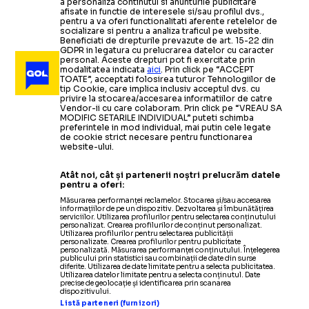
a personaliza continutul si anunturile publicitare
afisate in functie de interesele si/sau profilul dvs.,
pentru a va oferi functionalitati aferente retelelor de
socializare si pentru a analiza traficul pe website.
Beneficiati de drepturile prevazute de art. 15-22 din
GDPR in legatura cu prelucrarea datelor cu caracter
personal. Aceste drepturi pot fi exercitate prin
modalitatea indicata
aici
. Prin click pe “ACCEPT
TOATE”, acceptati folosirea tuturor Tehnologiilor de
tip Cookie, care implica inclusiv acceptul dvs. cu
privire la stocarea/accesarea informatiilor de catre
Vendor-ii cu care colaboram. Prin click pe “VREAU SA
MODIFIC SETARILE INDIVIDUAL” puteti schimba
preferintele in mod individual, mai putin cele legate
de cookie strict necesare pentru functionarea
website-ului.
Atât noi, cât și partenerii noștri prelucrăm datele
pentru a oferi:
Măsurarea performanței reclamelor. Stocarea și/sau accesarea
informațiilor de pe un dispozitiv. Dezvoltarea și îmbunătățirea
serviciilor. Utilizarea profilurilor pentru selectarea conținutului
personalizat. Crearea profilurilor de conținut personalizat.
Utilizarea profilurilor pentru selectarea publicității
personalizate. Crearea profilurilor pentru publicitate
personalizată. Măsurarea performanței conținutului. Înțelegerea
publicului prin statistici sau combinații de date din surse
diferite. Utilizarea de date limitate pentru a selecta publicitatea.
Utilizarea datelor limitate pentru a selecta conținutul. Date
precise de geolocație și identificarea prin scanarea
dispozitivului.
Listă parteneri (furnizori)