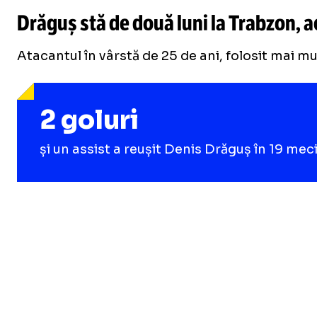
Drăguș stă de două luni la Trabzon, 
Atacantul în vârstă de 25 de ani, folosit mai mu
2 goluri
și un assist a reușit Denis Drăguș în 19 mec