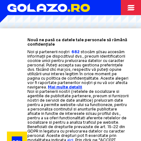
Citește mai mult
Citește mai mult
Citește mai mult
Citește mai mult
Citește mai mult
HANDBAL
02.12.2025
Nouă ne pasă ca datele tale personale să rămână
confidențiale
Un fost mare jucător
„APĂRAREA A FOST ȘVAIȚER”
Noi și partenerii noștri
682
stocăm și/sau accesăm
informații pe dispozitivul dvs., precum identificatorii
român le critică pe „tricolore” după
înfrângerea cu
cookie unici pentru prelucrarea datelor cu caracter
HANDBAL
23.11.2025
Danemarca:
„Va fi greu cu Ungaria”
personal. Puteți accepta sau gestiona preferințele
dvs. făcând clic mai jos, respectiv vă puteți opune
PLANUL LUI OVIDIU
HANDBAL
15.10.2025
utilizării unui interes legitim în orice moment pe
pagina cu politica de confidențialitate. Aceste alegeri
NORVEGIA
-
HANDBAL
01.12.2025
vor fi raportate partenerilor noștri și nu vă vor afecta
navigarea.
Mai multe detalii
MIHĂILĂ
Noi si partenerii nostri (retelele de socializare si
„Tricolorele” pierd
DANEMARCA
-
ROMÂNIA
39-31
agentiile de publicitate partenere, precum si furnizorii
ROMÂNIA 29-27
nostri de servicii de date analitice) prelucram date
clar ultimul meci al grupei
preliminare de la CM 2025
pentru a permite website-ului sa functioneze, pentru
a personaliza continutul si anunturile publicitare
Cum a pregătit selecționerul
» Va urma un duel cu Ungaria în grupa principală!
afisate in functie de interesele si/sau profilul dvs.,
pentru a va oferi functionalitati aferente retelelor de
ultimele amicale, înaintea
Eșec pentru naționala de handbal
socializare si pentru a analiza traficul pe website.
Beneficiati de drepturile prevazute de art. 15-22 din
HANDBAL
29.11.2025
Campionatului Mondial:
feminin, la
debutul
lui Ovidiu
„Trebuie
GDPR in legatura cu prelucrarea datelor cu caracter
personal. Aceste drepturi pot fi exercitate prin
modalitatea indicata
aici
. Prin click pe “ACCEPT