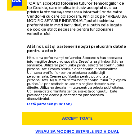
Ovidiu Mihăilă,
DANEMARCA, URMĂTOAREA ȚINTĂ
Mihăilă
să păstrăm forma actuală”
TOATE”, acceptati folosirea tuturor Tehnologiilor de
după calificare:
„De ce să nu facem o surpriză?”
»
tip Cookie, care implica inclusiv acceptul dvs. cu
privire la stocarea/accesarea informatiilor de catre
Lorena Ostase: „Abia aștept să jucăm luni”
Citește mai mult
Citește mai mult
Vendor-ii cu care colaboram. Prin click pe “VREAU SA
MODIFIC SETARILE INDIVIDUAL” puteti schimba
preferintele in mod individual, mai putin cele legate
de cookie strict necesare pentru functionarea
website-ului.
HANDBAL
26.09.2025
Atât noi, cât și partenerii noștri prelucrăm datele
pentru a oferi:
Vasile Stângă explică
Măsurarea performanței reclamelor. Stocarea și/sau accesarea
„CONFLICT CU FEDERAȚIA”
informațiilor de pe un dispozitiv. Dezvoltarea și îmbunătățirea
HANDBAL
HANDBAL
01.07.2025
13.04.2025
plecarea lui Pera
de la naționala de handbal: „Am
serviciilor. Utilizarea profilurilor pentru selectarea conținutului
personalizat. Crearea profilurilor de conținut personalizat.
FLORENTIN PERA,
ROMÂNIA
S-A
auzit că domnul Din
s-a
supărat rău”
Utilizarea profilurilor pentru selectarea publicității
personalizate. Crearea profilurilor pentru publicitate
personalizată. Măsurarea performanței conținutului. Înțelegerea
HANDBAL
29.05.2025
publicului prin statistici sau combinații de date din surse
diferite. Utilizarea de date limitate pentru a selecta publicitatea.
DIN NOU ÎN LIGA
BIANCA BAZALIU,
CALIFICAT LA
HANDBAL
26.09.2025
Utilizarea datelor limitate pentru a selecta conținutul. Date
precise de geolocație și identificarea prin scanarea
dispozitivului.
Motivul pentru care
DE CE A DEMISIONAT PERA
Listă parteneri (furnizori)
FLORILOR
OPERATĂ
MONDIAL
selecționerul
a renunțat la națională:
„Decizia este
extrem de dificilă”
ACCEPT TOATE
Selecționerul naționalei feminine,
Handbalista naționalei a suferit o
Naționala de handbal feminin a
VREAU SA MODIFIC SETARILE INDIVIDUAL
HANDBAL
21.07.2025